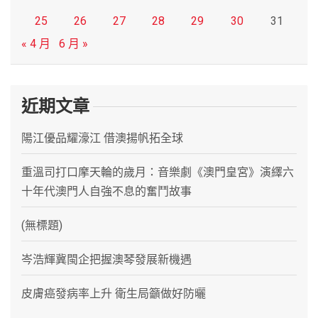
25
26
27
28
29
30
31
« 4 月
6 月 »
近期文章
陽江優品耀濠江 借澳揚帆拓全球
重溫司打口摩天輪的歲月：音樂劇《澳門皇宮》演繹六
十年代澳門人自強不息的奮鬥故事
(無標題)
岑浩輝冀閩企把握澳琴發展新機遇
皮膚癌發病率上升 衛生局籲做好防曬