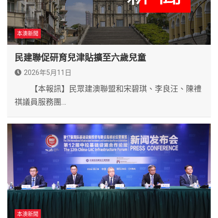
本澳新聞
民建聯促研育兒津貼擴至六歲兒童
2026年5月11日
【本報訊】民眾建澳聯盟和宋碧琪、李良汪、陳禮
祺議員服務團…
本澳新聞