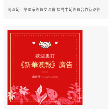
灣區葡西語國家經貿交流會 探討中葡經貿合作新路徑