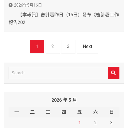
2026年5月16日
【本報訊】審計署昨日（15日）發布《審計署工作
報告202…
文
1
2
3
Next
章
導
覽
S
e
a
r
2026 年 5 月
c
h
一
二
三
四
五
六
日
1
2
3