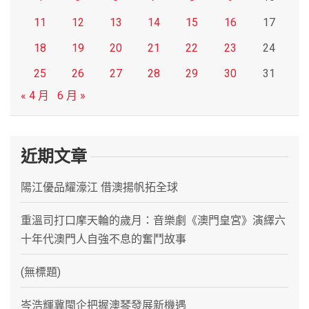
11
12
13
14
15
16
17
18
19
20
21
22
23
24
25
26
27
28
29
30
31
« 4 月
6 月 »
近期文章
陽江優品耀濠江 借澳揚帆拓全球
重溫司打口摩天輪的歲月：音樂劇《澳門皇宮》演繹六
十年代澳門人自強不息的奮鬥故事
(無標題)
岑浩輝冀閩企把握澳琴發展新機遇