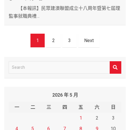
【本報訊】民眾建澳聯盟成立十八周年暨第七屆理
監事就職典禮…
文
1
2
3
Next
章
導
覽
S
e
a
r
2026 年 5 月
c
h
一
二
三
四
五
六
日
1
2
3
4
5
6
7
8
9
10