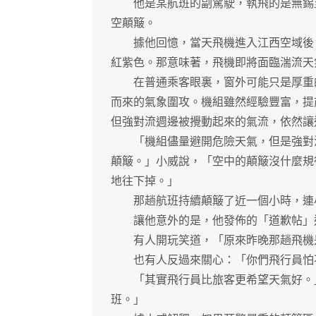
他是某航班的副駕駛，執飛的是無錫至
空顛簸。
據他回憶，當天飛機進入江西空域後，
紅紫色。那意味著，飛機即將面臨湍流天
在普通乘客眼裏，窗外可能只是厚重的
而來的氣象圍攻。機組雖然經驗豐富，提
但強對流週邊被攪動起來的氣流，依然讓
「機組儘量避開危險天氣，但是強對流
顛簸。」小威說，「空中的顛簸沒什麼規
地往下掉。」
那趟航班持續顛簸了近一個小時，連小
讓他意外的是，他發佈的「道歉帖」迅
有人開玩笑道，「原來昨晚那趟飛機是
也有人反過來關心：「你們飛行員怕
「其實飛行員比旅客更希望天氣好。」
班。」