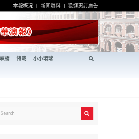
本報概況
新聞爆料
歡迎惠訂廣告
峽橋
特載
小小環球
S