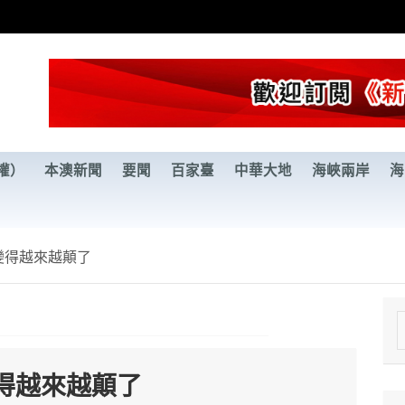
權）
本澳新聞
要聞
百家臺
中華大地
海峽兩岸
海
變得越來越顛了
e
a
得越來越顛了
r