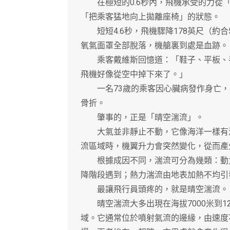
在極短的0.6秒內，飛機承受的力從「
「把乘客猛地向上拋離座椅」的狀態。
短短4.6秒，飛機驟降178英尺（約合
氧氣面罩全部脫落，機艙裏到處是血跡。
乘客戴維斯回憶道：「鞋子、平板、手
飛機好像從空中掉下來了。」
一名73歲的乘客因心臟病發作身亡，7
骨折。
肇事的，正是「晴空湍流」。
大氣並非靜止不動，它像海洋一樣有波
流區域時，機翼升力會突然變化，從而產
根據成因不同，湍流可分為幾類：動力
降階段遇到；熱力湍流由地表加熱不均引
最讓飛行員頭疼的，就是晴空湍流。
晴空湍流大多出現在海拔7000米到12
域。它通常位於噴射氣流的邊緣，由速度