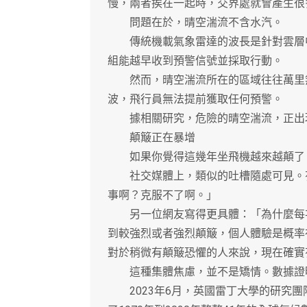
慢，兩者挨在一起時，交界處就會產生很
問題在於，晴空湍流不含水汽。
傳統機載氣象雷達的波長是針對雲層中
組能越早收到預警信號並採取行動。
然而，晴空湍流所在的區域往往萬里無
波，飛行員無法提前獲取任何預警。
據相關研究，危險的晴空湍流，正出
顛簸正在暴增
如果你覺得這幾年坐飛機越來越顛了
社交媒體上，類似的吐槽隨處可見。有
事啊？克服不了啊。」
另一位網友寫得更具體：「為什麼每次
到較強烈或者強烈顛簸，個人體驗是概率
對於稍微有顛簸恐懼的人來說，現在確實
這種集體焦慮，並不是矯情。數據證
2023年6月，英國雷丁大學的研究團