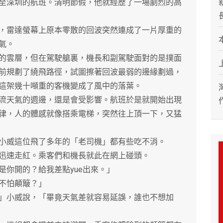
深圳的航班。清明節假，他就經歷了一場劇烈的高
雷達螢幕上原本零散的回波突然連成了一片厚重的
氣。
雲層，但在駕駛艙裏，機長和副駕駛面對的是撲面
前規劃了繞飛路徑，試圖擦著回波最弱的邊緣劃過，
這架幾十噸重的客機變成了風中的落葉。
天氣的週邊，還是會受影響。航班於是就開始出現
律，人的體感就像搭乘電梯，突然往上頂一下，又猛
威這位飛了多年的「老司機」都有些吃不消。
速走紅。乘客們和機長就此在網上碰頭。
你開的？給我差點yue出來。」
不怕顛簸？」
小威說，「畢竟天氣差就容易延誤，誰也不想加