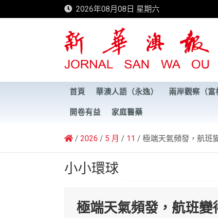
Skip
2026年08月08日 星期六
to
content
新華澳報
首頁
華澳人語（永逸）
兩岸觀察（富
開卷有益
家庭醫藥
2026
5 月
11
極端天氣頻發，航班
小小環球
極端天氣頻發，航班變