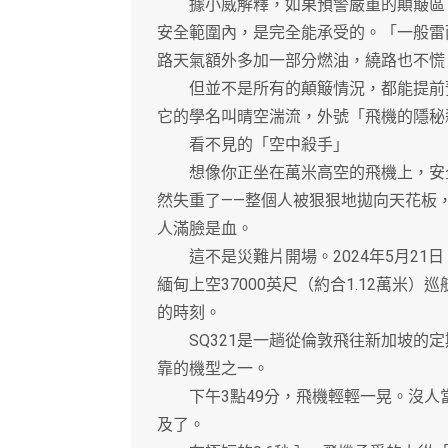
據小威解釋，如果預警嚴重的顛簸區，
安全範圍內，是完全能承受的。「一般雷
路天氣額外多加一部分燃油，繞路也不慌
但並不是所有的顛簸情況，都能提前預
它的學名叫晴空湍流，外號「飛機的隱秘
看不見的「空中殺手」
想像你正坐在萬米高空的飛機上，安全
然失重了——整個人被狠狠地拋向天花板
人滿臉是血。
這不是災難片開場。2024年5月21日
緬甸上空37000英尺（約合1.12萬米）
的時刻。
SQ321是一趟從倫敦飛往新加坡的定期
靠的機型之一。
下午3點49分，飛機輕輕一晃。沒人當
及了。