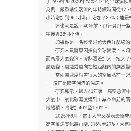
了1979年到2020年整整41年的全球
為例，嚴重晴空湍流的年持續時間從17.7
小時增加到96.1小時，增加了37%；連
這也就是說，40年前，飛行員飛一整年
字接近28個小時。
如果你是一名經常飛跨大西洋航線的飛
研究人員將原因指向全球變暖。人類燃
而高層大氣變冷。冷熱溫差加大，拉大了
風切變，風速或風向在短距離內的劇烈變
當兩團速度相差很大的空氣貼在一起流
——這正是晴空湍流的溫床。
研究顯示，過去40年裏，高空急流中的
大氣中二氧化碳濃度達到工業革命前的兩
域體積，將增加40%至170%。
2025年8月，雷丁大學又發表最新成果
高空風速變化將再增加16%至27%，大氣