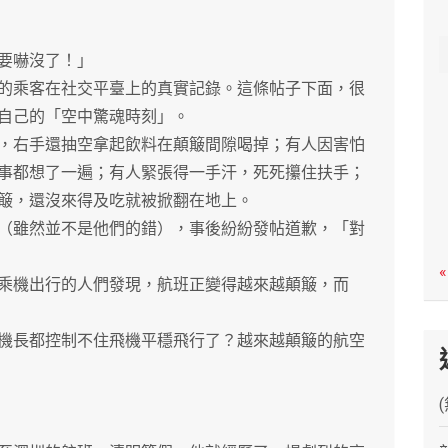
c
h
要嚇沒了！」
乘客在社交平臺上的真實記錄。這條帖子下面，很
自己的「空中驚魂時刻」。
右手還抽空拿起飲料在顛簸間隙喝掉；有人因害怕
事都想了一遍；有人緊張得一手汗，死死攥住扶手；
簸，還沒來得及吃就被掀翻在地上。
雖然並不是他們的錯），事後紛紛發帖道歉，「對
«
機出行的人們發現，航班正變得越來越顛簸，而
長都控制不住飛機平穩飛行了？越來越顛簸的航空