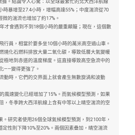
氣候數據。結論令人心驚：以全球最繁忙的北大西洋航線
小時暴增至27.4小時，增幅高達55%；中度湍流從70
最輕微的湍流也增加了約17%。
才會遇到不到18個小時的嚴重顛簸；現在，這個數
行員，相當於要多坐10個小時的萬米高空過山車。
燒化石燃料排放大量二氧化碳，導致低層大氣變暖
從極地到赤道的溫度梯度。這直接導致高空急流中的
化——變得更強了。
動時，它們的交界面上就會產生無數旋渦和波動
風速變化已經增加了15%。而氣候模型預測，如果
倍，冬季跨大西洋航線上含有中等以上晴空湍流的空
。研究者使用26個全球氣候模型預測，到2100年，
穩定性則下降10%至20%。兩個因素疊加，晴空湍流