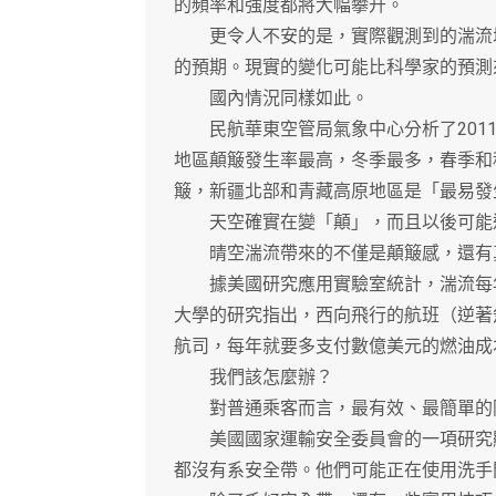
的頻率和強度都將大幅攀升。
更令人不安的是，實際觀測到的湍流增
的預期。現實的變化可能比科學家的預測
國內情況同樣如此。
民航華東空管局氣象中心分析了2011年
地區顛簸發生率最高，冬季最多，春季和
簸，新疆北部和青藏高原地區是「最易發
天空確實在變「顛」，而且以後可能
晴空湍流帶來的不僅是顛簸感，還有
據美國研究應用實驗室統計，湍流每年給
大學的研究指出，西向飛行的航班（逆著
航司，每年就要多支付數億美元的燃油成
我們該怎麼辦？
對普通乘客而言，最有效、最簡單的防
美國國家運輸安全委員會的一項研究顯
都沒有系安全帶。他們可能正在使用洗手