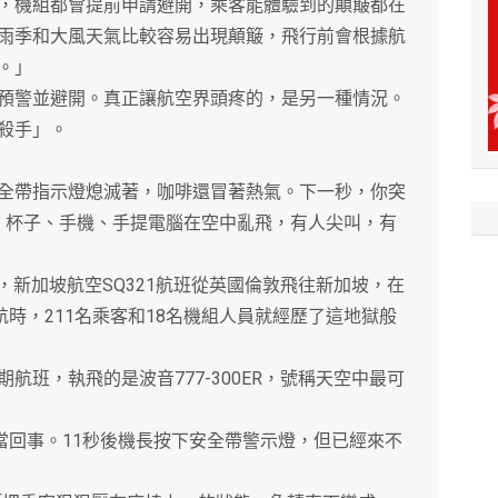
機組都會提前申請避開，乘客能體驗到的顛簸都在
雨季和大風天氣比較容易出現顛簸，飛行前會根據航
。」
警並避開。真正讓航空界頭疼的，是另一種情況。
殺手」。
帶指示燈熄滅著，咖啡還冒著熱氣。下一秒，你突
，杯子、手機、手提電腦在空中亂飛，有人尖叫，有
，新加坡航空SQ321航班從英國倫敦飛往新加坡，在
巡航時，211名乘客和18名機組人員就經歷了這地獄般
航班，執飛的是波音777-300ER，號稱天空中最可
回事。11秒後機長按下安全帶警示燈，但已經來不