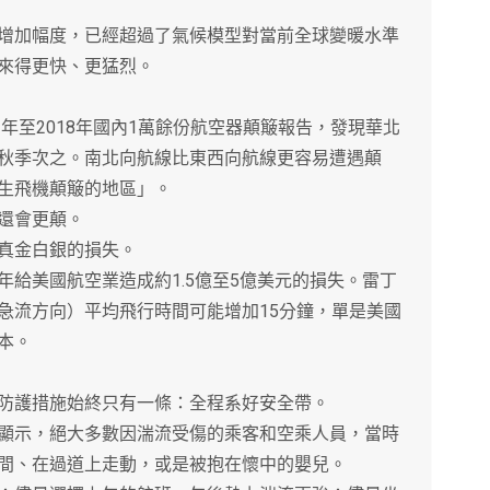
加幅度，已經超過了氣候模型對當前全球變暖水準
來得更快、更猛烈。
至2018年國內1萬餘份航空器顛簸報告，發現華北
秋季次之。南北向航線比東西向航線更容易遭遇顛
生飛機顛簸的地區」。
還會更顛。
真金白銀的損失。
美國航空業造成約1.5億至5億美元的損失。雷丁
急流方向）平均飛行時間可能增加15分鐘，單是美國
本。
護措施始終只有一條：全程系好安全帶。
示，絕大多數因湍流受傷的乘客和空乘人員，當時
間、在過道上走動，或是被抱在懷中的嬰兒。