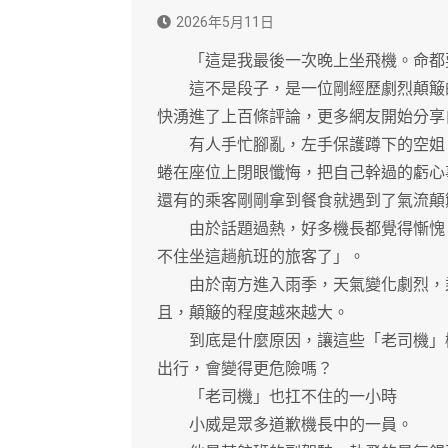
2026年5月11日
「這是我最後一次晚上坐飛機。命都
這不是段子，是一位剛經歷劇烈顛簸的
快湧進了上百條評論，更多網友開始分享
有人手忙腳亂，左手保護蹲下的空姐，
蜷在座位上閉眼懺悔，把自己幹過的虧心
還有的乘客剛剛拿到餐食就遇到了氣流顛
由於話題過熱，好多機長都覺得慚愧（
不住坐這趟航班的旅客了」。
由於南方進入雨季，天氣變化劇烈，乘
且，顛簸的程度越來越大。
到底是什麼原因，讓這些「老司機」機
出行，會變得更危險嗎？
「老司機」也扛不住的一小時
小威是眾多道歉機長中的一員。