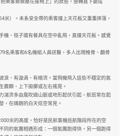
把乘客狠狠壓在座椅上」的狀態，急轉直下變成
54米）。未系安全帶的乘客撞上天花板又重重摔落，
機、毯子還有餐具在空中亂飛，直撞天花板。感覺
9名乘客和6名機組人員送醫，多人出現椎骨、顱骨
浪、有漩渦、有暗流。當飛機飛入這些不穩定的氣
生震顫、上下拋擲或左右搖晃。
湍流多由風吹過山脈或地形起伏引起，航班常在起
發，在晴朗的白天低空常見。
000米的高度，恰好是民航客機巡航階段所在的空
不同的氣團相遇形成：一個氣團跑得快，另一個跑得