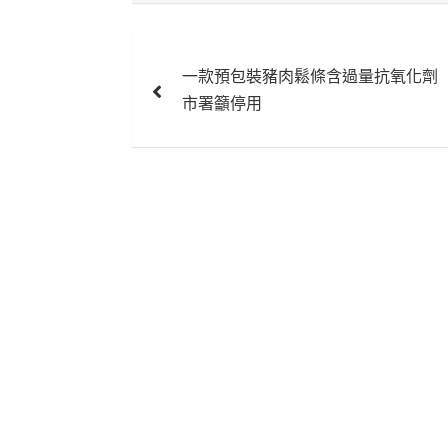
文
一款預包裝豬肉鬆條含過量抗氧化劑
章
市署籲停用
導
覽