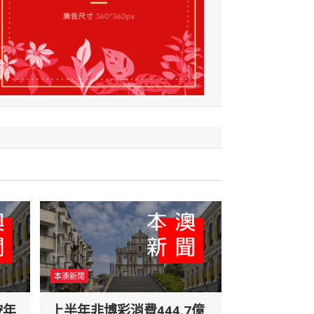
本澳新聞
按年
上半年非博彩消費444.7億