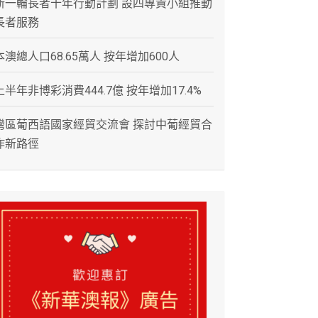
新一輪長者十年行動計劃 設四專責小組推動
長者服務
本澳總人口68.65萬人 按年增加600人
上半年非博彩消費444.7億 按年增加17.4%
灣區葡西語國家經貿交流會 探討中葡經貿合
作新路徑