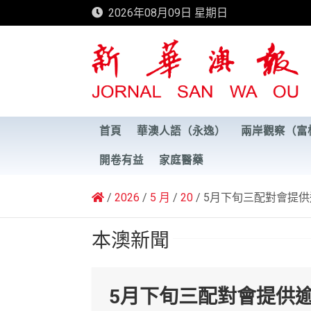
Skip
2026年08月09日 星期日
to
content
新華澳報
首頁
華澳人語（永逸）
兩岸觀察（富
開卷有益
家庭醫藥
2026
5 月
20
5月下旬三配對會提供
本澳新聞
5月下旬三配對會提供逾