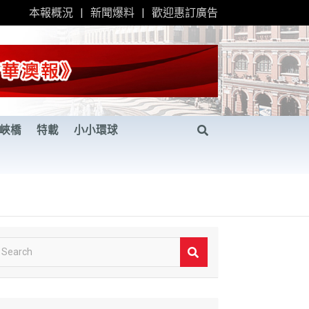
本報概況
新聞爆料
歡迎惠訂廣告
峽橋
特載
小小環球
S