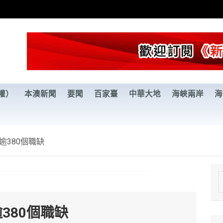
權）
本澳新聞
要聞
百家臺
中華大地
海峽兩岸
海
逾380個職缺
e
a
380個職缺
r