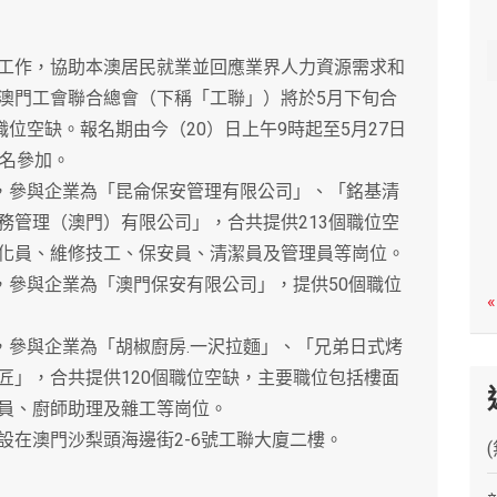
c
h
作，協助本澳居民就業並回應業界人力資源需求和
澳門工會聯合總會（下稱「工聯」）將於5月下旬合
職位空缺。報名期由今（20）日上午9時起至5月27日
報名參加。
，參與企業為「昆侖保安管理有限公司」、「銘基清
務管理（澳門）有限公司」，合共提供213個職位空
化員、維修技工、保安員、清潔員及管理員等崗位。
參與企業為「澳門保安有限公司」，提供50個職位
«
參與企業為「胡椒廚房.一沢拉麵」、「兄弟日式烤
匠」，合共提供120個職位空缺，主要職位包括樓面
員、廚師助理及雜工等崗位。
在澳門沙梨頭海邊街2-6號工聯大廈二樓。