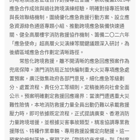
應急合作成效與過往跨境演練經驗，明確對接專班架構
與長效聯絡機制，圍繞優化應急救援行動方案、設立應
急資源綠色通道專題小組、推動跨境應急裝備快速通
關、健全高層樓宇消防救援協作機制、籌備二〇二六年
「應急使命」超高層火災演練等關鍵議題深入研討，為
後續區域應急合作劃定清晰路徑。
常態化跨境救援，離不開清晰的應急回應預案作為
兜底保障。澳門消防局正加快編制重大火災專項應急處
置預案，廣泛徵集政府各部門意見，細化應急等級劃
分、處置流程、責任分工等細則，定稿後將向社會全面
公示。預案明確劃定救援回應邊界：當澳門遭遇重大災
難性險情，本地消防救援力量全員出動仍難以承載救援
壓力時，即可依據既定流程，正式提請廣東、香港消防
力量跨境增援，並根據災害事故類型，精准協調專業救
援隊伍、特種作業車輛、專用救援設備定向馳援。這一
預案的編制落地，實現了從「臨時協商求援」到「制度