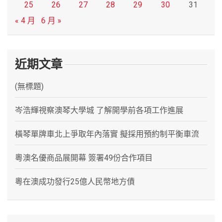
25
26
27
28
29
30
31
« 4 月
6 月 »
近期文章
(無標題)
岑浩輝視察澳琴大學城 了解開學前各項工作進展
橫琴單牌車北上爭取年內落實 擬採用預約制平衡車流
粵澳名優商品展開幕 簽署49份合作項目
粵在澳成功發行25億人民幣地方債