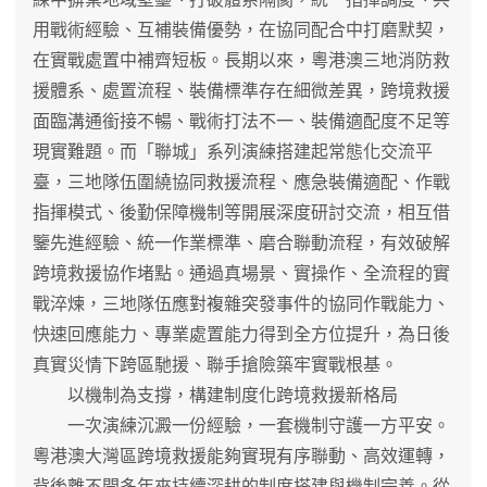
用戰術經驗、互補裝備優勢，在協同配合中打磨默契，
在實戰處置中補齊短板。長期以來，粵港澳三地消防救
援體系、處置流程、裝備標準存在細微差異，跨境救援
面臨溝通銜接不暢、戰術打法不一、裝備適配度不足等
現實難題。而「聯城」系列演練搭建起常態化交流平
臺，三地隊伍圍繞協同救援流程、應急裝備適配、作戰
指揮模式、後勤保障機制等開展深度研討交流，相互借
鑒先進經驗、統一作業標準、磨合聯動流程，有效破解
跨境救援協作堵點。通過真場景、實操作、全流程的實
戰淬煉，三地隊伍應對複雜突發事件的協同作戰能力、
快速回應能力、專業處置能力得到全方位提升，為日後
真實災情下跨區馳援、聯手搶險築牢實戰根基。
以機制為支撐，構建制度化跨境救援新格局
一次演練沉澱一份經驗，一套機制守護一方平安。
粵港澳大灣區跨境救援能夠實現有序聯動、高效運轉，
背後離不開多年來持續深耕的制度搭建與機制完善。從