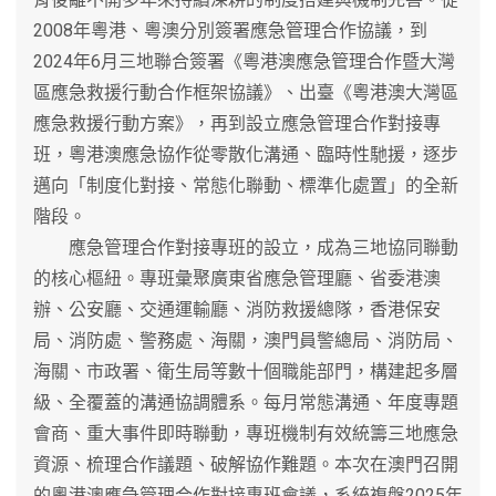
2008年粵港、粵澳分別簽署應急管理合作協議，到
2024年6月三地聯合簽署《粵港澳應急管理合作暨大灣
區應急救援行動合作框架協議》、出臺《粵港澳大灣區
應急救援行動方案》，再到設立應急管理合作對接專
班，粵港澳應急協作從零散化溝通、臨時性馳援，逐步
邁向「制度化對接、常態化聯動、標準化處置」的全新
階段。
應急管理合作對接專班的設立，成為三地協同聯動
的核心樞紐。專班彙聚廣東省應急管理廳、省委港澳
辦、公安廳、交通運輸廳、消防救援總隊，香港保安
局、消防處、警務處、海關，澳門員警總局、消防局、
海關、市政署、衛生局等數十個職能部門，構建起多層
級、全覆蓋的溝通協調體系。每月常態溝通、年度專題
會商、重大事件即時聯動，專班機制有效統籌三地應急
資源、梳理合作議題、破解協作難題。本次在澳門召開
的粵港澳應急管理合作對接專班會議，系統複盤2025年