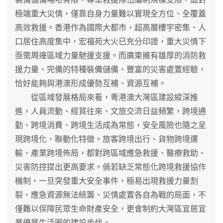
極端重大災情，僅靠自身力量難以實現全方位、全覆蓋
高效救援。香港作為國際大都市，超高層樓宇密集、人
口居住高度集中，宏福苑大火已充分印證，重大災情下
亟需周邊區域力量馳援支援。而廣東擁有雄厚的消防救
援力量、完備的特種裝備儲備、豐富的災害處置經驗，
恰好能夠與港澳形成優勢互補、資源互補。
從區域發展格局來看，粵港澳大灣區建設縱深推
進，人員流動、經貿往來、文旅交流日益頻繁，跨境通
勤、跨境消費、跨境生活成為常態，安全風險也隨之呈
現跨境化、聯動化特徵。旅客跨境出行、貨物跨境運
輸、產業跨境佈局，都對跨區域應急救援、醫療救助、
災害防控提出更高要求。倘若缺乏常態化跨境救援協作
機制，一旦突發重大安全事件，極易出現救援力量割
裂、應急資源無法統籌、災情處置各自為戰的局面，不
僅難以保障民眾生命財產安全，更會制約大灣區宜居宜
業優質生活圈的建設步伐。