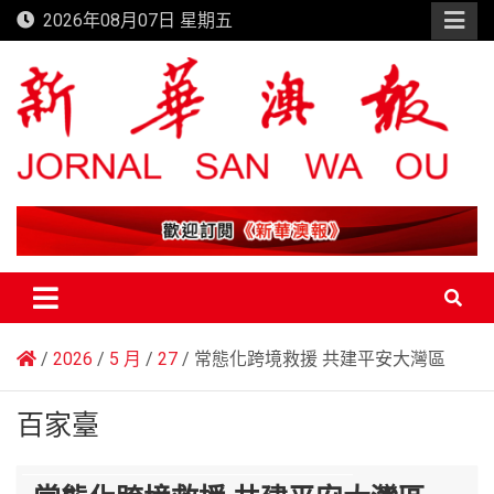
Skip
2026年08月07日 星期五
to
content
新華澳報
2026
5 月
27
常態化跨境救援 共建平安大灣區
百家臺