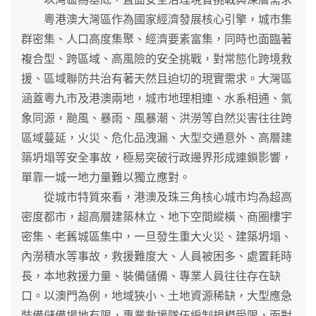
粵港澳大灣區作為國家經濟發展核心引擎，城市集
群密集、人口高度集聚、經濟要素富集，同時也面臨著
複合型、跨區域、高風險的安全挑戰，對常態化跨境救
援、區域聯防共治有著天然且迫切的現實需求。大灣區
涵蓋粵九市及港澳兩地，城市地理相連、水系相通、氣
象同源，颱風、暴雨、風暴潮、洪澇等自然災害往往跨
區域蔓延，火災、危化品洩漏、大型交通意外、高層建
築坍塌等安全事故，極易突破行政邊界形成連鎖影響，
單靠一城一地力量難以獨立應對。
從城市特質來看，港澳及珠三角核心城市均為超高
密度都市，超高層建築林立、地下空間縱橫、商圈樓宇
密集、老舊城區集中，一旦發生重大火災、建築坍塌、
內澇積水等事故，救援難度大、人員被困多、處置耗時
長，本地救援力量、裝備儲備、專業人員往往存在缺
口。以澳門為例，地域狹小、土地資源稀缺，大型應急
裝備儲備場地有限，專業救援隊伍編制規模受限，面對