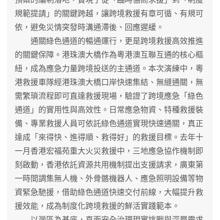
規範提請」的關鍵跨越，讓跨境救援有章可循、有規可
依，避免災情突發時溝通滯後、回應遲緩。
通關綠色通道的暢通運行，更是跨境救援高效推進
的關鍵保障。港珠澳大橋作為粵港澳互聯互通的核心樞
紐，成為應急力量跨境投送的主通道。本次演練中，粵
港救援車隊經港珠澳大橋口岸快速集結、無縫通關，無
需繁瑣流程即可直達救援現場，驗證了跨境應急「綠色
通道」的實用性與高效性。日常應急物資、特種救援裝
備、專業救援人員可依託綠色通道實現快速通關，真正
達成「來得快、進得順、救得好」的救援目標。去年十
一月香港宏福苑重大火災救援中，三地應急協作機制即
刻啟動，香港依託資源共用機制提出支援請求，廣東第
一時間調集無人機、外骨骼機器人、應急照明設備等物
資緊急馳援，借助綠色通道快速交付前線，大幅提升救
援效能，成為制度化跨境救援的鮮活實踐範本。
以灣區為基底，直面安全治理現實挑戰與深層需求