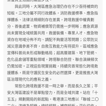
與此同時，大灣區應急治理仍存在不少亟待補齊的
短板。三地分屬不同行政體系，消防救援標準、應急指
揮體系、法律法規細則存在差異，跨境救援中權責劃
分、善後處置、物資補償等仍需進一步明晰；應急資源
尚未實現全域統籌共用，救援裝備、專業人才、應急物
資存在地域分佈不均、調配不夠靈活等問題；公眾防災
減災意識參差不齊，自救互救能力有待提升，區域應急
宣傳科普尚未形成聯動格局；超高層建築、地下管網、
危化品倉儲等重點領域，跨境聯合防控、聯合演練頻次
仍需加密。正視這些現實挑戰，持續完善常態化跨境救
援體系，既是守護民生安全的必然選擇，更是推進大灣
區治理現代化的應有之義。
常態化跨境救援不是一時之舉，而是長久之策；平
安大灣區建設不是單點發力，而是全域共建。站在「十
五五」規劃開局的新起點，粵港澳三地應以「聯城·二〇
二六」演練為契機，總結經驗、補齊短板、深化協作，