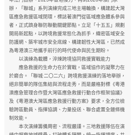
辦，「聯城」系列演練完成三地主場輪換，構建起大灣
區應急救援區域閉環，標誌著澳門從區域應急體系參與
者，正式躋身聯防聯動關鍵節點。立足「十五五」規劃
開局新起點，以跨境救援常態化為抓手，織密區域安全
防護網、築牢城市安全底線、構建韌性大灣區，已然成
為粵港澳三地攜手前行的時代使命與民生期盼。
以演練為載體，淬煉跨境協同救援實戰能力
應急救援的生命力在於實戰，區域協作的凝聚力在
於磨合。「聯城·二〇二六」跨境救援演練的落地舉辦，
絕非簡單的隊伍集結與流程走秀，而是嚴格對標《粵港
澳應急管理合作暨大灣區應急救援行動合作框架協議》
及《粵港澳大灣區應急救援行動方案》要求，全方位檢
驗跨區動員、指揮協調、力量投送、聯合處置全鏈條機
制效能。
本次演練籌備周密、流程嚴謹。三地救援隊伍在演
練中摒棄地域壁壘、打破體系隔閡，統一指揮調度、共