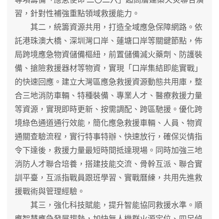
習，針對性補強重點領域救援能力。
其二，統籌資源共用，打造全域應急保障網路。依
託港珠澳大橋、深圳灣口岸、蓮塘口岸等關鍵節點，佈
局跨境應急物資儲備樞紐，前置儲備滅火藥劑、防護裝
備、搶險救援器材等物資，實現「口岸集結即能實戰」
的快速回應。建立大灣區應急救援資源動態共用庫，整
合三地消防車輛、特種裝備、專業人才、醫療救援力量
等資源，實現即時更新、按需調配、跨區馳援。優化跨
境綠色通道通行效能，簡化應急救援車輛、人員、物資
通關查驗流程，實行特事特辦、快速放行，確保災情指
令下達後，救援力量最短時間抵達現場。同時加強三地
消防人才聯合培養，搭建技能交流、骨幹互派、聯合實
訓平臺，互派指戰員跟班學習、實戰曆練，共用先進救
援戰術與管理經驗。
其三，強化科技賦能，提升智能協同救援水準。順
應智慧應急發展趨勢，加快無人機群火源定位、四足偵