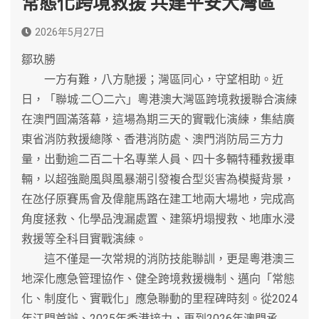
常態化跨境救援 共建平安大灣區
2026年5月27日
鄒玖勝
一方有難，八方馳援；灣區同心，守望相助。近
日，「聯城·二〇二六」粵港澳大灣區跨境救援聯合演練
在澳門圓滿落幕，這場為期三天的實戰化演練，集結廣
東省消防救援總隊、香港消防處、澳門消防局三方力
量，出動逾二百二十名專業人員、四十多輛特種救援車
輛，以超強颱風與風暴潮引發複合型災害為模擬背景，
在氹仔原賽馬會及偉龍馬路在建工地兩大場地，完成高
角度拯救、化學品洩漏處置、建築坍塌搜救、地庫水浸
救援等全科目實戰演練。
這不僅是一次常規的消防技能聯訓，更是粵港澳三
地深化應急管理協作、健全跨境救援機制、邁向「常態
化、制度化、實戰化」應急聯動的里程碑時刻。從2024
年江門首辦、2025年香港接力，再到2026年澳門承