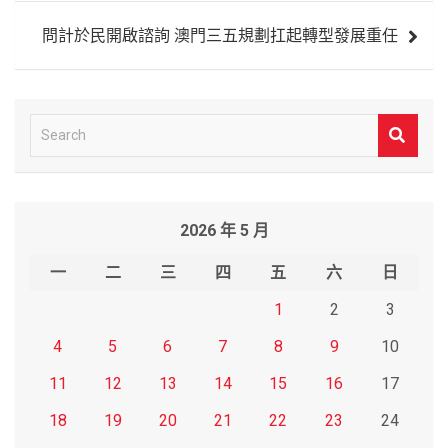
導
問計於民開啟諮詢 澳門三五規劃扛起轉型發展重任
覽
S
e
a
r
2026 年 5 月
c
h
一
二
三
四
五
六
日
1
2
3
4
5
6
7
8
9
10
11
12
13
14
15
16
17
18
19
20
21
22
23
24