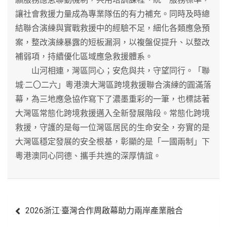
讓社會救援力量成為專業隊伍的有力補充。同時及時總
結聯合演練與實戰救援中的經驗不足，細化各類應急預
案，整改演練暴露的短板漏洞，以複盤促提升、以整改
補弱項，持續優化區域應急救援體系。
山河相連，灣區同心；安危與共，守望同行。「聯
城·二〇二六」粵港澳大灣區跨境救援聯合演練的圓滿落
幕，為三地應急協作寫下了濃墨重彩的一筆，也標誌著
大灣區常態化跨境救援邁入全新發展階段。常態化跨境
救援，守護的是每一位灣區居民的生命安全，夯實的是
大灣區穩定發展的安全根基，彰顯的是「一國兩制」下
粵港澳同心同德、攜手共進的深厚情誼。
文
2026浙江·臺灣合作周啟幕助力兩岸產業融合
章