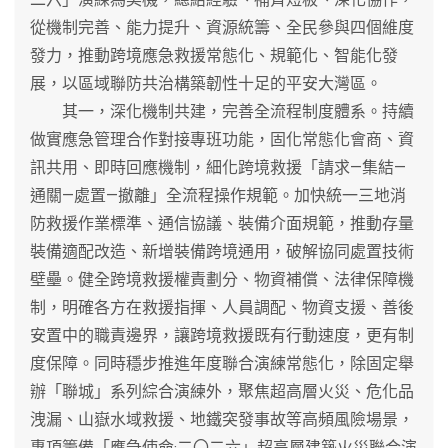
從機制完善、能力提升、資源統籌、全民參與四個維度
發力，推動跨境應急救援常態化、規範化、智能化發
展，以區域聯防共治構築韌性十足的平安大灣區。
其一，深化機制共建，完善全流程制度體系。持續
做實應急管理合作對接專班功能，固化常態化會商、資
訊共用、即時回應機制，細化跨境救援「請求—集結—
通關—處置—撤離」全流程操作規範。加快統一三地消
防救援作業標準、通信協議、裝備介面規範，推動存量
裝備適配改造、新增裝備跨境通用，破解協同處置技術
壁壘。健全跨境救援權責劃分、物資補償、法律保障機
制，明確各方在救援指揮、人員調配、物資支援、善後
安置中的職責邊界，讓跨境救援既有行動速度，更有制
度保障。同時穩步推進年度聯合演練常態化，除固定舉
辦「聯城」系列綜合演練外，聚焦超高層火災、危化品
洩漏、山嶽水域救援、地鐵突發事故等高頻風險場景，
專項籌備「應急使命·二〇二六」超高層建築火災聯合演