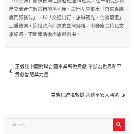
「小三通」航線日均往返船班達24班次。在十項促進兩
岸交流合作政策措施落地後，廈門配套推出「首來臺胞
廈門服務包」，以「交通出行、旅遊觀光、住宿優惠」
三重禮遇，迎接跨海而來的臺灣鄉親，串聯廈金特色文
旅線路，不斷盤活兩岸旅遊市場。
文
王毅談中國對聯合國事業所做貢獻 不斷為世界和平
章
貢獻智慧與力量
導
覽
常態化跨境救援 共建平安大灣區
S
e