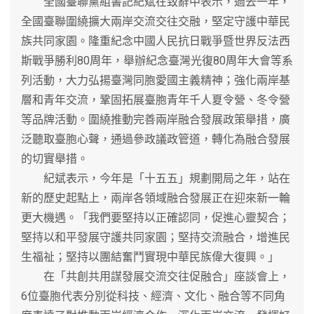
全國臺聯黨組書記紀斌在致辭中表示，過去一年，
全國臺聯圍繞擴大兩岸交流交往交融，堅定守護中華民
族共同家園。隆重紀念中國人民抗日戰爭暨世界反法西
斯戰爭勝利80周年，舉辦紀念臺灣光復80周年大會等系
列活動，大力弘揚臺灣同胞愛國主義精神；強化兩岸基
層和青年交流，鞏固拓展臺胞青年千人夏令營、冬令營
等品牌活動。圍繞推動完善兩岸融合發展政策舉措，廣
泛聽取臺胞心聲，通過參政議政管道，轉化為融合發展
的切實舉措。
紀斌表示，今年是「十五五」規劃開局之年，站在
新的歷史起點上，兩岸各領域融合發展正在迎來新一輪
更大機遇。「我們要堅持以正確認同，促進心靈契合；
堅持以和平發展守護共同家園；堅持交流融合，增進民
生福祉；堅持以團結奮鬥實現中華民族偉大復興。」
在「共創共用謀發展交流交往促融合」座談會上，
6位臺胞代表分別從科技、經濟、文化、融合等不同角