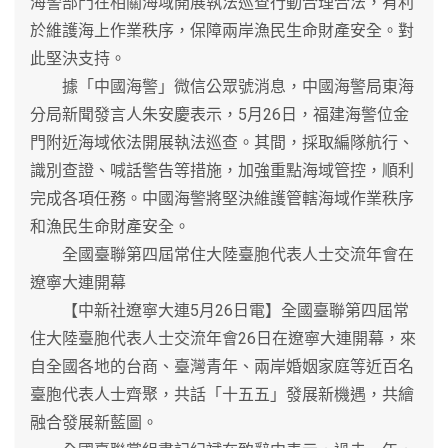
海警部門在相關海域開展執法巡查行動合理合法，有利
於維護海上作業秩序，保障兩岸漁民生命財產安全。對
此堅決支持。
據「中國海警」微信公眾號消息，中國海警局東海
分局新聞發言人朱安慶表示，5月26日，福建海警位金
門附近海域依法開展執法巡查。其間，採取編隊航行、
識別查證、喊話警告等措施，加強重點海域管控，順利
完成各項任務。中國海警將堅決維護管轄海域作業秩序
和漁民生命財產安全。
全國臺聯第四屆常住大陸臺胞代表人士交流年會在
遼寧大連開幕
【中新社遼寧大連5月26日電】全國臺聯第四屆常
住大陸臺胞代表人士交流年會26日在遼寧大連開幕，來
自全國各地的台商、臺灣青年、兩岸婚姻家庭等近百名
臺胞代表人士齊聚，共話「十五五」發展新機遇，共繪
融合發展新藍圖。