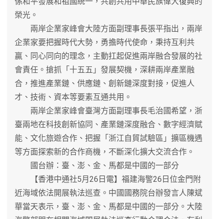
係和平發展和祖國統一，共創共用中華民族偉大復興的
榮光。
兩岸企業家峰會大陸方面副理事長張平指出，兩岸
企業家要把握時代大勢，勇擔時代使命，秉持互利共
贏、同心同向的理念，主動扛起促進兩岸融合發展的社
會責任。搶抓「十五五」發展契機，深耕兩岸產業融
合，推進產業鏈、供應鏈、創新鏈深度對接，促進人
才、技術、資本等要素互通共用。
兩岸企業家峰會臺灣方面副理事長毛治國希望，浙
臺兩地在科技創新協同、產業鏈深度融合、數字經濟賦
能、文化旅遊合作、把握「浙江自貿試驗區」擴區機遇
等方面探索新的合作商機，不斷深化擴大交流合作。
國台辦：臺、澎、金、馬都是中國的一部分
【香港中通社5月26日電】福建海警26日位金門附
近海域依法開展執法巡查。中國國務院台辦發言人陳斌
華當天表示，臺、澎、金、馬都是中國的一部分。大陸