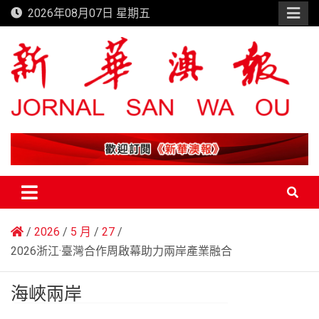
Skip
2026年08月07日 星期五
to
content
新華澳報
2026
5 月
27
2026浙江·臺灣合作周啟幕助力兩岸產業融合
海峽兩岸