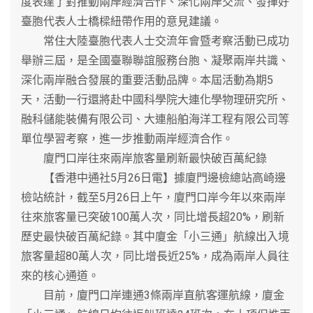
度表達了對推動兩岸經濟合作、深化兩岸交流、發揮好
臺胞代表人士橋樑紐帶作用的意見建議。
常住大陸臺胞代表人士交流年會暨考察活動已成功
舉辦三屆，是全國臺聯聯誼服務台胞、凝聚兩岸共識、
深化兩岸融合發展的重要活動品牌。本屆活動為期5
天，活動一行還將赴中國科學院大連化學物理研究所、
融科儲能裝備有限公司、大連船舶海洋工程有限公司等
單位學習考察，進一步推動兩岸經濟合作。
廈門口岸往來兩岸旅客量刷新最快破百萬紀錄
【香港中通社5月26日電】據廈門邊檢總站高崎邊
檢站統計，截至5月26日上午，廈門口岸今年以來兩岸
往來旅客量已突破100萬人次，同比增長超20%，刷新
歷史最快破百萬紀錄。其中廈金「小三通」航線出入境
旅客量超80萬人次，同比增長近25%，成為兩岸人員往
來的核心通道。
目前，廈門口岸連通3條兩岸直航客運航線，廈金