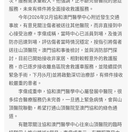
次，服務需求量較大。他強調，正不斷完善醫院的急症
服務，未來有條件將全面接收救護服務。
今年(2026年)2月協和澳門醫學中心附近發生交通
事故，有意見關注傷者被送往其他醫院，而非直接到中
心接受治療。李偉成稱，當時中心已派員到場，及後消
防亦迅速到場，評估傷者當時情況穩定，按指引將傷者
送往山頂醫院。澳門協和事後檢討，並與消防部門探
討，目前已開始接收非家居、相對較輕意外的救護服
務，亦已逐步接收離島區院舍救護車服務，並陸續提供
緊急手術，下月(6月)並將啟動深切治療部，有條件接收
較嚴重的患者。
李偉成重申，協和澳門醫學中心屬發展中醫院，很
多綜合醫療服務仍未完善，一旦遇上緊急病情，會與山
頂醫院聯動，希望打通山頂醫院至澳門協和的綠色通
道。
有聽眾關注協和澳門醫學中心往來山頂醫院的臨時