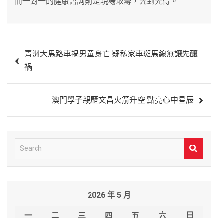
而一對一的健康諮詢則是現場取籌，先到先得。
文
青洲大馬路車禍男童身亡 疑私家車斑馬線無讓先釀
章
禍
導
覽
澳門學子親歷文昌火箭升空 點亮心中星辰
S
e
a
r
2026 年 5 月
c
h
一
二
三
四
五
六
日