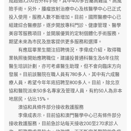
成超過3,200台外科手術，其中400多台屬高難度、高風
險手術。另外，腫瘤放射治療中心及核醫學中心已正式
投入使用，服務人數不斷增加。目前，國際醫療中心已
組建綜合醫療部，逐步開放專科門診、健康管理、醫學
美容等服務項目，並開展優質的定制個體化手術服務，
期望未來為市民及旅客提供更多服務和選擇。
有應屆畢業生關注招聘情況，李偉成介紹，取得職
業執照後開始應聘職位，建議投普通科醫生及6年住院
醫生培訓計劃，亦可考慮醫生助理，但不會向臨床方向
發展。目前該醫院在職人員有780多人，其中有六成醫
療人員，希望今年年底招聘至800多人。目前，除北京
協和醫院派來50多名專家及管理人員，有約50人為非本
地居民，佔比15%。
澳協和具條件部分接收救護服務
李偉成表示，目前協和澳門醫學中心已有條件部分
接收救護服務，目前急診站每天接收200至270求診人