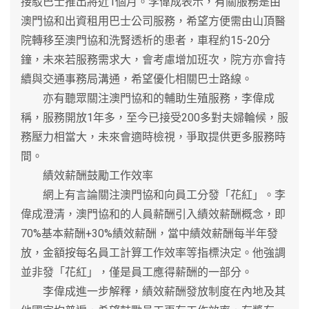
接駁巴士推出將近1個月。李偉成表示，有關服務是由
澳門協和出資租用巴士公司服務，希望方便需由山頂醫
院轉移至澳門協和洗腎透析的患者，車程約15-20分
鐘，未來若服務需求大，會考慮增加班次，院方亦會持
續與交通事務局溝通，希望優化相關巴士路線。
亦有聽眾關注澳門協和的輔助生殖服務，李偉成
稱，服務開放1年多，至今已接受200多對夫婦輪候，服
務壓力相當大，未來會適時檢視，爭取提供更多服務時
間。
績效薪酬鼓勵工作效率
網上有言論關注澳門協和向員工分發「花紅」。李
偉成澄清，澳門協和的人員薪酬引入績效薪酬概念，即
70%基本薪酬+30%績效薪酬，當中績效薪酬每半年發
放，金額按每名員工計算工作效率等指標決定。他強調
並非發「花紅」，僅是員工應得薪酬的一部分。
李偉成進一步解釋，績效薪酬發放制度在內地及其