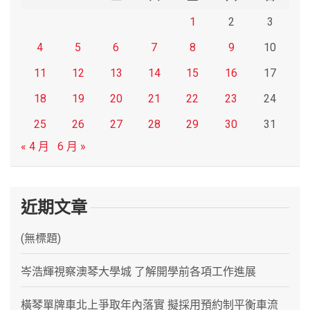
1
2
3
4
5
6
7
8
9
10
11
12
13
14
15
16
17
18
19
20
21
22
23
24
25
26
27
28
29
30
31
« 4 月
6 月 »
近期文章
(無標題)
岑浩輝視察澳琴大學城 了解開學前各項工作進展
橫琴單牌車北上爭取年內落實 擬採用預約制平衡車流