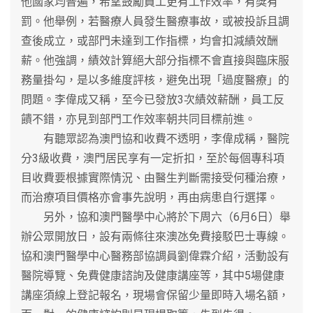
他國家均普遍，希望鼓勵員工更有工作效率，有獎有
罰。他舉例，若醫療人員發生醫療事故，或被投訴且調
查後成立，或部門未達到工作指標，均會扣減績效酬
薪。他強調，績效計算絕大部分指標不會直接與臨床服
務量掛勾，是以多維度評核，避免出現「過度醫療」的
問題。李偉成又稱，至今已發放3次績效薪酬，員工反
饋不錯，亦見到部門工作效率朝共同目標前進。
有聽眾認為澳門協和收費不透明，李偉成稱，醫院
分3級收費，澳門居民享有一定折扣，至於每個專科項
目收費要根據實際情況、由醫生判斷需接受何種治療，
而治療項目價格亦會事先說明，再由病患自行選擇。
另外，協和澳門醫學中心將於下周六（6月6日）舉
辦公眾開放日，設有兩條往來澳氹免費接駁巴士專線。
協和澳門醫學中心醫務部協調員劉偉霖介紹，活動設有
醫院導覽、免費健康諮詢及健康講座等，其中5場健康
講座須線上登記報名，現場會保留少量即時入場名額，