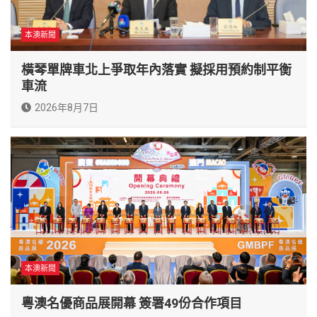
本澳新聞
橫琴單牌車北上爭取年內落實 擬採用預約制平衡
車流
2026年8月7日
本澳新聞
粵澳名優商品展開幕 簽署49份合作項目