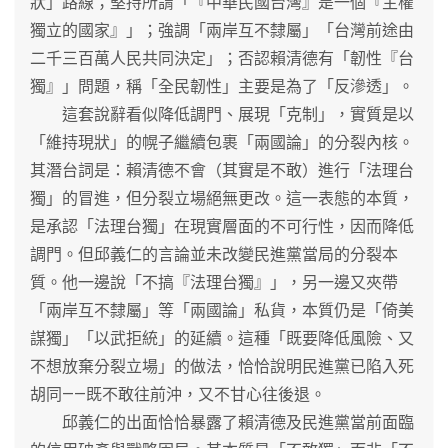
狀」路線；堅持所謂「『中華民國台灣』是一個『主權
獨立的國家』」；強調「兩岸互不隸屬」「台灣前途由
二千三百萬人民共同決定」；否認賴清德有「韌性『台
獨』」問題，稱「全民韌性」主要是為了「反滲透」。
這套說辭看似降低調門、展現「克制」，實質是以
「維持現狀」的幌子繼續包裹「兩國論」的分裂內核。
其潛台詞是：賴清德不會（其實是不敢）進行「法理台
獨」的冒進，但分裂立場絕無更改。這一表態的本質，
是承認「法理台獨」在現實層面的不可行性，因而降低
調門。但邱義仁的言論並未改變民進黨當局的分裂本
質。他一邊說「不搞『法理台獨』」，另一邊又夾帶
「兩岸互不隸屬」等「兩國論」私貨，本質仍是「倚美
謀獨」「以武拒統」的延續。這種「既要降低風險、又
不想放棄分裂立場」的做法，恰恰說明民進黨已陷入死
胡同——既不敢往前沖，又不甘心往後退。
邱義仁的出面恰恰暴露了賴清德及民進黨當前面臨