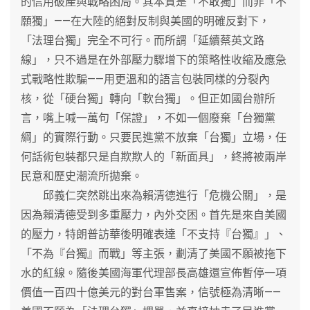
的信用破產與戰略困局。其本質是「不敢獨」而非「不
願獨」——在大陸的絕對反制與美國的明確反對下，
「法理台獨」完全不可行。而所謂「延續蔡英文路
線」，只不過是在外部壓力驟增下的策略性收縮及應急
式戰略性欺騙——用更溫和的語言包裝同樣的分裂內
核，從「硬台獨」轉向「軟台獨」。但正如國台辦所
言，嘴上喊一萬句「保證」，不如一個廢棄「台獨黨
綱」的實際行動。只要民進黨不放棄「台獨」立場，任
何話術包裝都只是自欺欺人的「新面具」，終將被兩岸
民意和歷史潮流所拋棄。
邱義仁突然跳出來為賴清德進行「危機公關」，是
因為賴清德受到多重壓力，內外交困。首先是來自美國
的壓力，特朗普訪華後明確表達「不支持『台獨』」、
「不為『台獨』而戰」等主張，劃清了美國不願被拖下
水的紅線。隨後美國海軍代理部長高雄還宣佈暫停一項
價值一百四十億美元的對台軍售案，信號極為清晰——