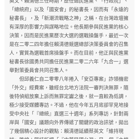
英文、賴清德三任時期，歷任過民進黨、「行政院」、
「總統府」以及「國安會」的秘書長，因而有「永遠的
秘書長」，及「新潮流戰略之神」之稱，在台灣政壇擁
有深厚的影響力與謀略地位。他長期參與民進黨的核心
決策，因而是民進黨歷次大選的選戰操盤手，最近一次
是在二零二四年擔任賴清德競選總部決策委員會的召集
人，實質為選戰首席操盤手。而在目前，他正與民進黨
秘書長徐國勇共同擔任民進黨二零二六年「九合一」選
舉對策委員會共同召集人。
但邱義仁自二零零八年捲入「安亞專案」詐領機密
「外交」經費案，雖經台北地方法院一審判決無罪，隨
後特偵組放棄上訴而無罪定讞之後，就一直較為低調，
極少接受媒體專訪。不過，他在今年五月底卻罕見地接
受中央社「『總統』直選三十週年」系列專訪，針對兩
岸與「國安」議題向外界傳遞了關鍵的政治訊號，拋出
了幾個精心設計的觀點：賴清德延續蔡英文「維持現