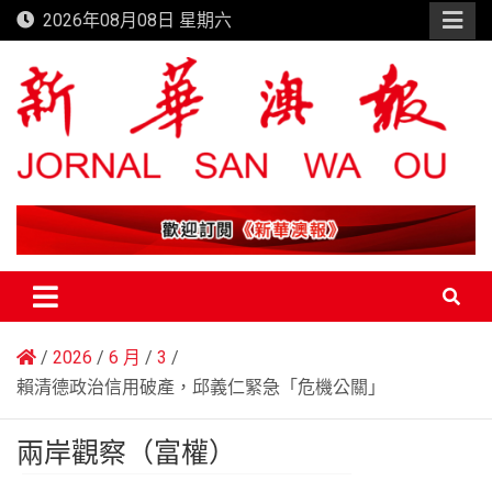
Skip
2026年08月08日 星期六
to
content
新華澳報
2026
6 月
3
賴清德政治信用破產，邱義仁緊急「危機公關」
兩岸觀察（富權）