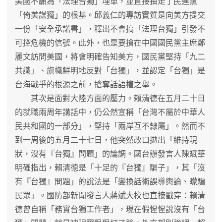
美國不願為「法理台獨」埋單，並直接抽走了民進黨
「倚美謀獨」的根基。邱義仁的專訪實質是向美方提交
一份「安全承諾書」，釋出不會搞「法理台獨」引發不
可控危機的信號。此外，也是要搶在中國國民黨主席鄭
麗文訪問美國，將會明確告知美方，國民黨堅持「九二
共識」、旗幟鮮明地反對「台獨」，並認定「台獨」是
台海戰爭的根源之前，搶奪話語權之舉。
其次是面對大陸方面的壓力。賴清德在五月二十日
的就職兩周年講話中，仍公然宣稱「台灣不屬於中華人
民共和國的一部分」，堅持「兩岸互不隸屬」。然而不
到一周後的五月二十七日，他突然改口拋出「維持現
狀，沒有『台獨』問題」的論調。國台辦發言人陳斌華
明確指出，賴清德是「十足的『台獨』騙子」，其「沒
有『台獨』問題」的說法是「變換話術誤導輿論、矇騙
民眾」。國防部新聞發言人蔣斌大校也直接戳穿：賴清
德曾自稱「務實台獨工作者」，現在假惺惺說沒有「台