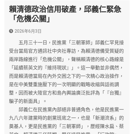
賴清德政治信用破產，邱義仁緊急
「危機公關」
2026年6月3日
五月三十一日，民進黨「三朝軍師」邱義仁罕見接
受台當局官方通訊社中央社專訪，為賴清德備受質疑的
兩岸路線進行「危機公關」，聲稱賴清德的核心路線是
「延續蔡英文的『維持現狀』」。這一舉動並非偶然，
而是賴清德當局在內外交困之下的一次精心政治操作，
是在中美雙重施壓下的一次明顯的戰略收縮與話術調
整，因而被大陸官方和島內輿論廣泛批評為「『台獨』
騙子的新面具」。
邱義仁在民進黨內部絕非普通角色，他是民進黨一
九八六年建黨時的創黨班底之一，也是「新潮流系」的
奠基人，更是民進黨的「三朝軍師」，歷經陳水扁、蔡