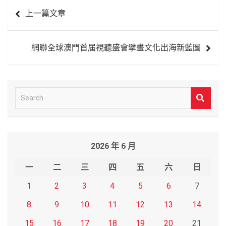
文
上一篇文章
章
導
網聯全球澳門首屆視聽盛會擘畫文化出海新藍圖
覽
S
e
a
r
2026 年 6 月
c
h
一
二
三
四
五
六
日
1
2
3
4
5
6
7
8
9
10
11
12
13
14
15
16
17
18
19
20
21