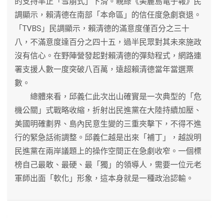
的支持率正「雪崩式」下滑。親綠《美麗島電子報》民
調顯示，賴清德在南部「本命區」的信任度急劇衰退。
「TVBS」民調顯示，賴清德的滿意度僅百分之三十
八，不滿意度達百分之四十五，過半民眾對其未來施政
沒有信心。在野陣營發起對賴清德的彈劾程式，網路連
署支援人數一度突破八百萬，遠超賴清德當年當選票
數。
總體來看，邱義仁此次出山確實是一次典型的「危
機公關」式戰略收縮，折射出民進黨在大陸持續加壓、
美國明確劃界、島內民意生變的三重夾擊下，不得不進
行的緊急話術調整。邱義仁越是出來「補丁」，越說明
民進黨在兩岸議題上的操作空間正在急劇收窄。一個標
榜自己最敢、最硬、最「獨」的領導人，需要一位元老
軍師出面「軟化」形象，這本身就是一種政治認輸。