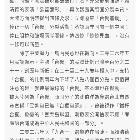
獨」問題，就是被現實狠狠打了臉。外交部則強調，賴
清德的表演「欲蓋彌彰」，再次暴露其頑固分裂本質。
大陸方面明確提出四條要求：立即廢棄「台獨黨綱」；
停止一切「台獨」分裂活動；承認兩岸同屬一個中國；
停止阻撓和破壞兩岸關係。這四條「條條見血」，沒有
一條可以商量。
除了中美壓力，島內民意也在轉向。二零二六年五
月民調顯示，主張「台獨」的民眾比例已降至百分之二
十一，創歷年新低；在二十至二十九歲年輕人中，支持
「台獨」的比例兩年內下降了八點八個百分點。更值得
注意的是，就連最深綠的「台獨」基本盤也在鬆動——
被大陸列為「台獨」頑固分子的沈伯洋為參選台北市長
竟宣稱「民進黨已無『台獨黨綱』」，曾被視作「鐵杆
台獨」象徵的「喜樂島聯盟」則發表公開信表示願「考
慮讓台灣成為中華人民共和國的一部分」。
二零二六年底「九合一」選舉迫在眉睫，而賴清德