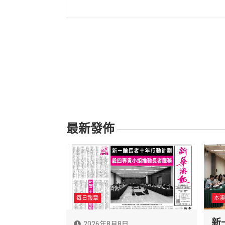
導
覽
最新發佈
每日報章
本澳
新
2026年8月8日