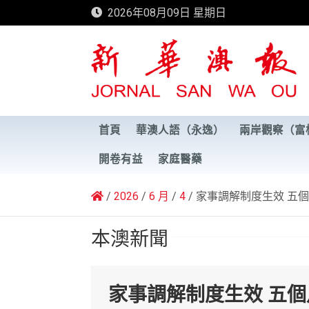
Skip
2026年08月09日 星期日
to
content
新華澳報
首頁
華澳人語（永逸）
兩岸觀察（富
開卷有益
家庭醫藥
2026
6 月
4
家事調解制度生效 五
本澳新聞
家事調解制度生效 五