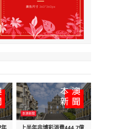
本澳新聞
按年
上半年非博彩消費444.7億