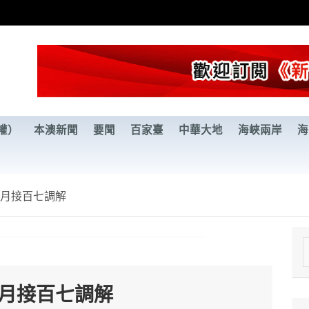
權）
本澳新聞
要聞
百家臺
中華大地
海峽兩岸
海
個月接百七調解
e
a
個月接百七調解
r