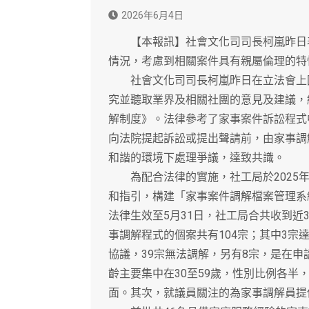
2026年6月4日
【本報訊】社會文化司司長柯嵐昨日表
情況，考慮到相關案件具有親屬倫理的特
社會文化司司長柯嵐昨日在立法會上回
究並聽取業界及相關社團的意見及建議，結
解制度》。法律參考了家事案件訴訟程式
向法院提起訴訟或提出聲請前，由家事調
和諧的環境下處理爭議，達致共識。
為配合法律的實施，社工局於2025年
和指引，構建「家事案件調解檔案管理系統
法律生效至5月31日，社工局合共收到近
事調解程式的個案共有104宗；其中3宗
協議，39宗無法調解，另有8宗，是在
齡主要集中在30至59歲，性別比例各
面。其次，就議員關注的為家事調解員提