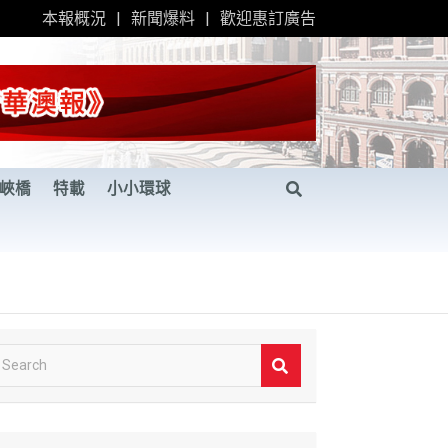
本報概況
新聞爆料
歡迎惠訂廣告
峽橋
特載
小小環球
S