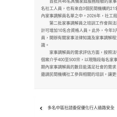
首批共46名具備家庭服務經驗的家事調
名社工人員，也有來自3個民間機構的2
內家事調解員名單之中。2026年，社工
第二批家事調解員之培訓工作會與法務
計可增加10名合資格人員。此外，今年
員，開辦有關家事法律知識及家事調解程
識。
家事調解員的需求評估方面，按照法律
個案介乎400至500宗，以現階段每名家
期內家事調解員的數目能滿足社會的需求
邀請民間機構社工參與相關的培訓，讓更
文
多名中區社諮委促優化行人過路安全
章