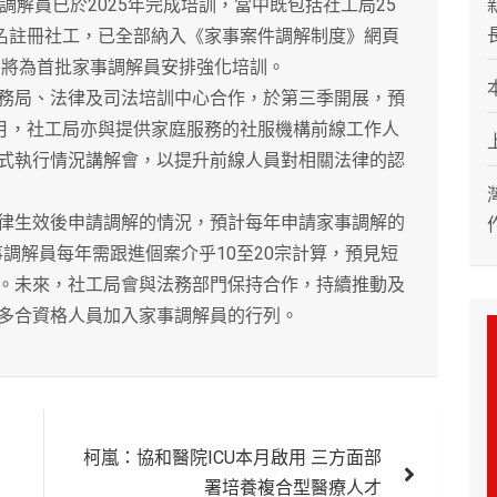
解員已於2025年完成培訓，當中既包括社工局25
1名註冊社工，已全部納入《家事案件調解制度》網頁
局將為首批家事調解員安排強化培訓。
局、法律及司法培訓中心合作，於第三季開展，預
3月，社工局亦與提供家庭服務的社服機構前線工作人
式執行情況講解會，以提升前線人員對相關法律的認
生效後申請調解的情況，預計每年申請家事調解的
事調解員每年需跟進個案介乎10至20宗計算，預見短
。未來，社工局會與法務部門保持合作，持續推動及
多合資格人員加入家事調解員的行列。
柯嵐：協和醫院ICU本月啟用 三方面部
署培養複合型醫療人才