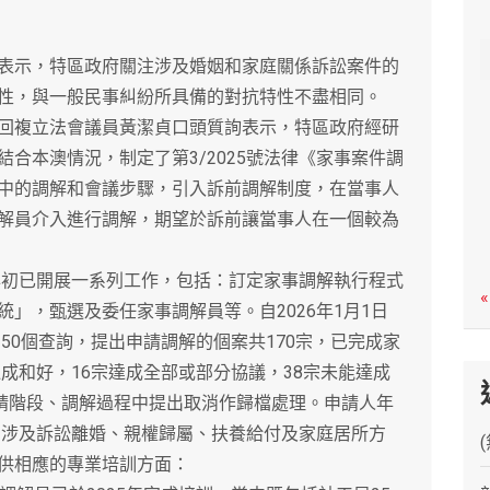
c
h
示，特區政府關注涉及婚姻和家庭關係訴訟案件的
性，與一般民事糾紛所具備的對抗特性不盡相同。
複立法會議員黃潔貞口頭質詢表示，特區政府經研
合本澳情況，制定了第3/2025號法律《家事案件調
中的調解和會議步驟，引入訴前調解制度，在當事人
解員介入進行調解，期望於訴前讓當事人在一個較為
初已開展一系列工作，包括：訂定家事調解執行程式
«
」，甄選及委任家事調解員等。自2026年1月1日
350個查詢，提出申請調解的個案共170宗，已完成家
達成和好，16宗達成全部或部分協議，38宗未能達成
申請階段、調解過程中提出取消作歸檔處理。申請人年
半，涉及訴訟離婚、親權歸屬、扶養給付及家庭居所方
供相應的專業培訓方面：