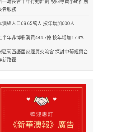
新一輪長者十年行動計劃 設四專責小組推動
長者服務
本澳總人口68.65萬人 按年增加600人
上半年非博彩消費444.7億 按年增加17.4%
灣區葡西語國家經貿交流會 探討中葡經貿合
作新路徑