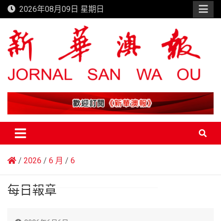
Skip
2026年08月09日 星期日
to
content
新華澳報
2026
6 月
6
每日報章