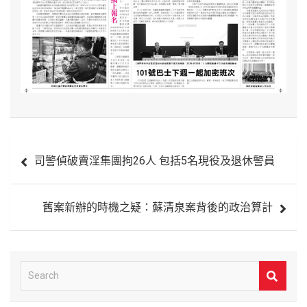
文
司警偵破賣淫集團拘26人 包括5名現役及退休警員
章
導
舊案新辦的時機之疑：蘇清泉案背後的政治算計
覽
S
e