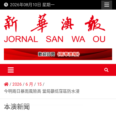
Skip
2026年08月10日 星期一
to
content
新華澳報
2026
6 月
15
今明兩日暴雨風險高 當局籲低窪區防水浸
本澳新聞