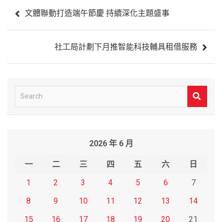
文
文體聯動打造端午節慶 持續深化主題盛事
章
導
社工局計劃下月推智能科技輔具租借服務
覽
S
e
a
r
2026 年 6 月
c
h
一
二
三
四
五
六
日
1
2
3
4
5
6
7
8
9
10
11
12
13
14
15
16
17
18
19
20
21