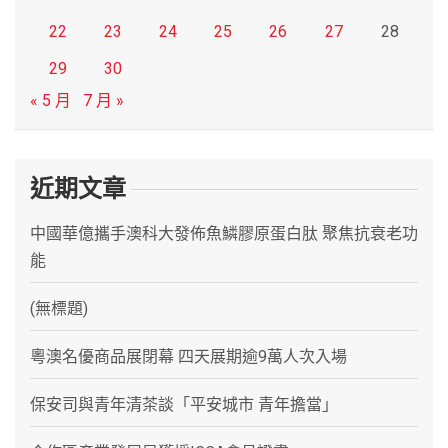
22
23
24
25
26
27
28
29
30
« 5 月
7 月 »
近期文章
中國華億攜手澳科大發佈魚鱗膠原蛋白肽 聚焦抗衰老功
能
(無標題)
粵澳名優商品展閉幕 四天展期逾9萬人次入場
保安司與青年清茶談「平安城市 青年擔當」