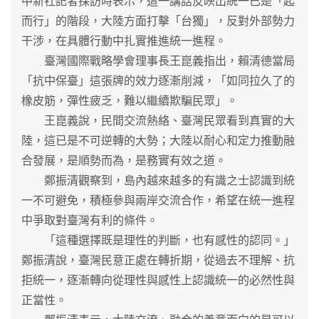
中新社記者採訪時表示，這一講話反映出統一已是「起
而行」的階段，大陸方面打擊「台獨」，反對外部勢力
干涉，在具體行動中扎實推進統一進程。
臺灣國際戰略學會理事長王崑義指出，賴清德當局
「抗中保臺」這張牌的效力逐漸削減，「如同拉久了的
橡皮筋，彈性疲乏，難以繼續欺騙民眾」。
王崑義說，民間交流熱絡、臺灣民眾看到真實的大
陸，這已是不可逆轉的大勢；大陸以耐心和定力推動融
合發展，是順勢而為，是務實有效之道。
鄭振清觀察到，島內越來越多的有識之士認識到統
一不可避免，積極參與兩岸交流合作，希望在統一進程
中爭取對臺灣有利的條件。
「這種選擇既是理性的判斷，也有感性的認同。」
鄭振清說，臺灣民意正處在轉折期，從過去不理解、抗
拒統一，逐漸轉向從理性與感性上認識統一的必然性與
正當性。