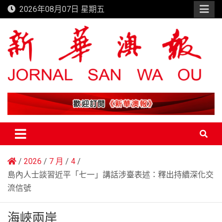
Skip
2026年08月07日 星期五
to
content
新華澳報
2026
7 月
4
島內人士談習近平「七一」講話涉臺表述：釋出持續深化交
流信號
海峽兩岸