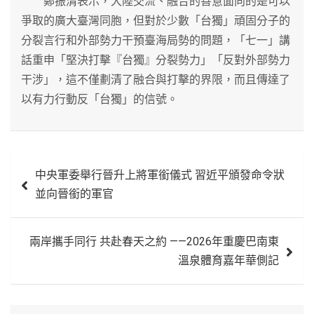
鄭振清表示，大陸交流、融合的善意面向的是可以
爭取的廣大臺灣同胞，但對於少數「台獨」頑固分子的
分裂言行和外部勢力干預臺海局勢的問題，「七一」講
話重申「堅決打擊『台獨』分裂勢力」「反對外部勢力
干涉」，這不僅劃清了融合與打擊的界限，而且傳達了
以有力行動反「台獨」的信號。
文
中央軍委舉行晉升上將軍銜儀式 習近平頒發命令狀
章
並向晉銜的軍官
導
覽
兩岸攜手同行 共赴春天之約 ——2026年重慶巴南東
溫泉體育嘉年華側記