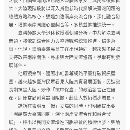
之後，凸顯臺灣問題已納入整體國家安全與民族復興框
架。大陸現階段將以深入貫徹新時代黨解決臺灣問題的
總體方略為核心，通過加強兩岸交流合作、深化融合發
展、增進兩岸同胞心靈契合等，多軌並進推進統一。
臺灣師範大學退休教授潘朝陽分析，中共解決臺灣
問題，將依託綜合國力與整體戰略統籌推進、穩步落
實。他說，當前臺灣民意正在出現轉向，越來越多民眾
支持改善兩岸關係，尋求與大陸交流協商，爭取有利發
展條件。
他還觀察到，隨著小紅書等網路平臺打破資訊壁
壘，越來越多臺灣民眾看見大陸真實發展面貌，民進黨
長期抹黑大陸、炒作「抗中保臺」的政治謊言正在破
產。即便當局刻意設限阻攔，赴陸人數仍穩步增長。
講話在表明反「獨」立場的同時，也明確提出要
「團結廣大臺灣同胞，深化兩岸交流合作和融合發
展」，釋出以民間交流增進同胞福祉的積極信號。輿論