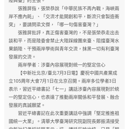
陸興臺」的主張。
張雅屏指，張榮恭說「中華民族不再內戰，海峽兩
岸不應內耗」、「交流才能開創和平，斷流只會製造衝
突」，要請問梁文傑，「哪一句傷害臺灣？」
張雅屏批評，真正傷害臺灣的，不是張榮恭走出去
談和平，而是陸委會禁止大陸踩線團來臺、阻擋臺灣水
果銷陸、干預兩岸學術與青年交流，抹黑一切有利臺灣
發展的交流。
兩岸學者：涉臺內容展現對統一的堅定信心
【中新社北京/臺北7月3日電】慶祝中國共產黨成
立105周年大會7月1日在北京召開。兩岸多位學者3日
表示，習近平總書記「七一」講話涉臺內容展現對於統
一的堅定信心，也表達了推動兩岸關係和平發展、融合
發展的真誠願望。
習近平總書記在此次重要講話中強調「堅定推進祖
國統一大業」。清華大學臺灣研究院副院長鄭振清接受