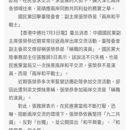
認為，在民意求交流、求發展的大勢下，擴大深化兩岸
各領域往來，是順應兩岸同胞共同利益的務實之舉。
國民黨回擊臺陸委會：副主席張榮恭是「兩岸和平
戰士」
【香港中通社7月3日電】臺北消息：中國國民黨副
主席張榮恭近期常常往返兩岸出席交流活動，臺陸委會
副主委梁文傑卻稱張榮恭是「稱職的演員」。國民黨大
陸事務部主任張雅屏3日表示，該說法不只失格，也是
民進黨當局又一次抹黑兩岸和平交流，張榮恭不是演
員，而是「兩岸和平戰士」。
近期張榮恭多次率藍營訪團赴陸參加交流活動，卻
因此遭到梁文傑抹黑稱，張榮恭參加兩岸交流是「稱職
的演員」。
對此，張雅屏表示，在民進黨當局不斷打壓、恐
嚇、阻斷兩岸交流的環境下，張榮恭依舊堅持「九二共
識」、反對「台獨」，並公開提出「和平興臺」、「和