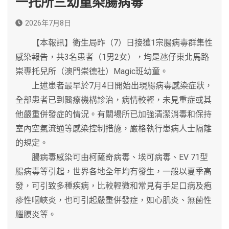
一托所三幼童染腸病毒
2026年7月8日
【本報訊】衛生局昨（7）日接獲1宗腸病毒群集性
感染報告，共3名患者（1男2女），均是氹仔東北馬路
崇專托兒所（澳門崇德社）Magic班幼童。
上述患者最早於7月4日開始出現腸病毒感染症狀，
全部患者已到醫療機構診治，病情較輕，未見重症或其
他嚴重併發症的情況。有關場所已加強清潔消毒和保持
室內空氣流通等感染控制措施，嚴格執行患病人士隔離
的規定。
腸病毒感染可由柯薩奇病毒、埃可病毒、EV 71型
腸病毒等引起，世界各地全年均有發生，一般以夏季高
發，可引致多種疾病，比較輕微和常見有手足口病及疱
疹性咽峽炎，也可引起嚴重併發症，如心肌炎、無菌性
腦膜炎等。