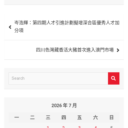
文
岑浩輝：第四期人才引進計劃擬增深合區優秀人才加
章
分項
導
覽
四川色灣藏香活大豬首次進入澳門市場
S
e
a
r
2026 年 7 月
c
h
一
二
三
四
五
六
日