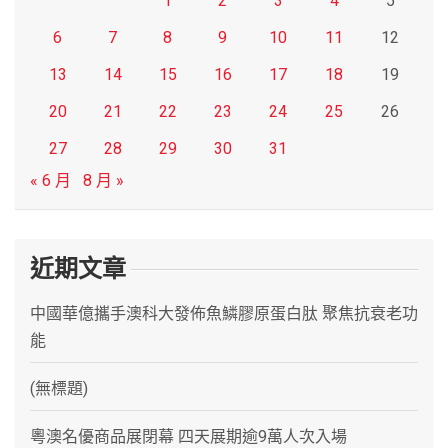
1
2
3
4
5
6
7
8
9
10
11
12
13
14
15
16
17
18
19
20
21
22
23
24
25
26
27
28
29
30
31
« 6 月
8 月 »
近期文章
中國華億攜手澳科大發佈魚鱗膠原蛋白肽 聚焦抗衰老功
能
(無標題)
粵澳名優商品展閉幕 四天展期逾9萬人次入場