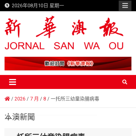
Skip
2026年08月10日 星期一
to
content
新華澳報
2026
7 月
8
一托所三幼童染腸病毒
本澳新聞