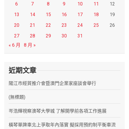
6
7
8
9
10
11
12
13
14
15
16
17
18
19
20
21
22
23
24
25
26
27
28
29
30
31
« 6 月
8 月 »
近期文章
陽江市經貿推介會暨澳門企業家座談會舉行
(無標題)
岑浩輝視察澳琴大學城 了解開學前各項工作進展
橫琴單牌車北上爭取年內落實 擬採用預約制平衡車流