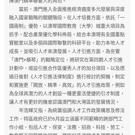
揮澳門精準聯繫人的角色。
當前，澳門進入全面推進經濟適度多元發展與深度
融入國家戰略的關鍵階段。在人才培養方面，依託「一
國兩制」優勢，以澳琴國際教育（大學）城重大項目為
抓手，配合產業優化學科佈局，結合本澳現有全國重點
實驗室以及多個與國際聯繫的科研平台，助力本地人才
成長，並吸引人才來澳發展。人才引進方面，為夯實
「澳門+橫琴」的戰略定位，將研究在第四期人才引進
計劃中，增設引進合作區優秀人才的加分項目，以及透
過日後對《人才引進法律制度》進行檢討的契機，制定
和實施更「開放、精準、高效」的人才引進政策，例如
為全球具潛力的人才創設一種更童活便捷的引才制度，
讓人才有更好的機會認識澳門和大灣區的發展情況。
岑浩輝又指，為統籌協調人才工作政策構恩及修法
工作，特區政府已於6月設立涵蓋不同範疇的跨部門工
作小組，包括人才、保安、法務、招商、科技、勞工、