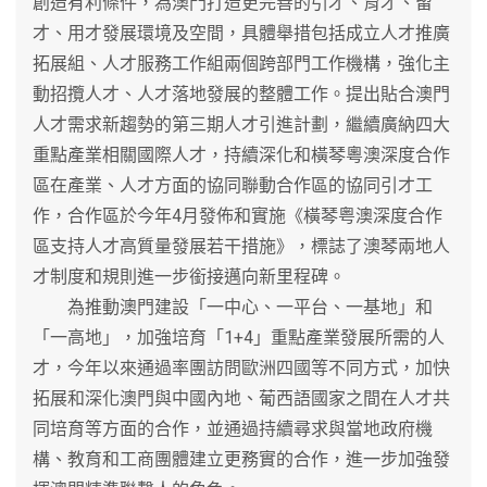
創造有利條件，為澳門打造更完善的引才、育才、留
才、用才發展環境及空間，具體舉措包括成立人才推廣
拓展組、人才服務工作組兩個跨部門工作機構，強化主
動招攬人才、人才落地發展的整體工作。提出貼合澳門
人才需求新趨勢的第三期人才引進計劃，繼續廣納四大
重點產業相關國際人才，持續深化和橫琴粵澳深度合作
區在產業、人才方面的協同聯動合作區的協同引才工
作，合作區於今年4月發佈和實施《橫琴粤澳深度合作
區支持人才高質量發展若干措施》，標誌了澳琴兩地人
才制度和規則進一步銜接邁向新里程碑。
為推動澳門建設「一中心、一平台、一基地」和
「一高地」，加強培育「1+4」重點產業發展所需的人
才，今年以來通過率團訪問歐洲四國等不同方式，加快
拓展和深化澳門與中國內地、葡西語國家之間在人才共
同培育等方面的合作，並通過持續尋求與當地政府機
構、教育和工商團體建立更務實的合作，進一步加強發