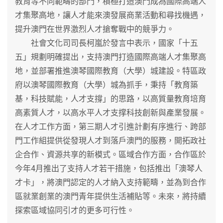
教育等不同範疇的部門，積極打造澳門成為國際高端人
才集聚高地，讓人才能來澳發展商業活動和尋找機遇，
提升澳門在世界激烈人才搶奪戰中的競爭力。
社會文化司司長柯嵐於發言中表示，國家「十五
五」規劃明確提出，支持澳門打造國際高端人才集聚高
地，並部署推進澳琴國際教育（大學）城建設。特區政
府以澳琴國際教育（大學）城為抓手，秉持「教育築
基，科技賦能，人才支撐」的思路，以高質量教育培育
高素質人才，以高水平人才支撑科技創新與產業發展。
在人才工作方面，第三期人才引進計劃有序進行、跨部
門工作組提供從發現人才到落戶澳門的服務，開拓政社
企合作、資源共享的新模式。區域合作方面，合作區於
今年4月推出了支持人才若干措施，包括推出「澳琴人
才卡」，將澳門認定的人才納入支持範疇，並為到合作
區就業創業的澳門青年提供生活補貼等。未來，將持續
探索區域協同引才的更多可行性。