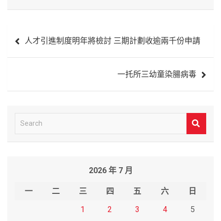
文
人才引進制度明年將檢討 三期計劃收逾兩千份申請
章
導
一托所三幼童染腸病毒
覽
S
e
a
r
2026 年 7 月
c
h
一
二
三
四
五
六
日
1
2
3
4
5