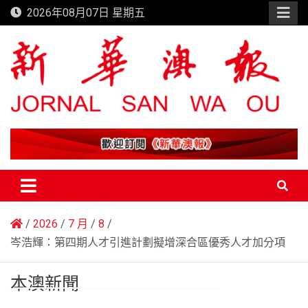
Skip
2026年08月07日 星期五
to
content
新華澳報
2026
7 月
8
岑浩輝：第四期人才引進計劃擬增深合區優秀人才加分項
本澳新聞