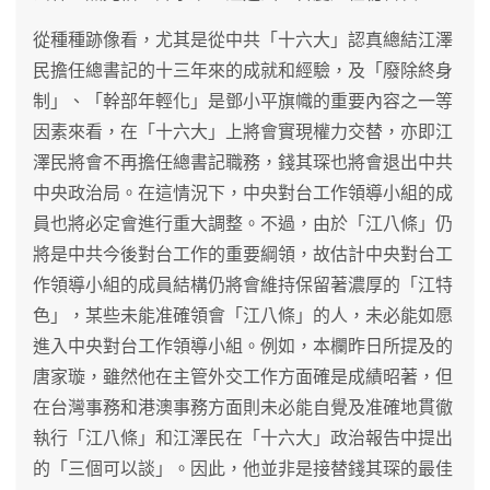
從種種跡像看，尤其是從中共「十六大」認真總結江澤
民擔任總書記的十三年來的成就和經驗，及「廢除終身
制」、「幹部年輕化」是鄧小平旗幟的重要內容之一等
因素來看，在「十六大」上將會實現權力交替，亦即江
澤民將會不再擔任總書記職務，錢其琛也將會退出中共
中央政治局。在這情況下，中央對台工作領導小組的成
員也將必定會進行重大調整。不過，由於「江八條」仍
將是中共今後對台工作的重要綱領，故估計中央對台工
作領導小組的成員結構仍將會維持保留著濃厚的「江特
色」，某些未能准確領會「江八條」的人，未必能如愿
進入中央對台工作領導小組。例如，本欄昨日所提及的
唐家璇，雖然他在主管外交工作方面確是成績昭著，但
在台灣事務和港澳事務方面則未必能自覺及准確地貫徹
執行「江八條」和江澤民在「十六大」政治報告中提出
的「三個可以談」。因此，他並非是接替錢其琛的最佳