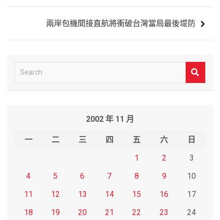
覽
兩岸包機間接直航將衝破台灣當局最後堤防
S
e
a
r
2002 年 11 月
c
h
一
二
三
四
五
六
日
1
2
3
4
5
6
7
8
9
10
11
12
13
14
15
16
17
18
19
20
21
22
23
24