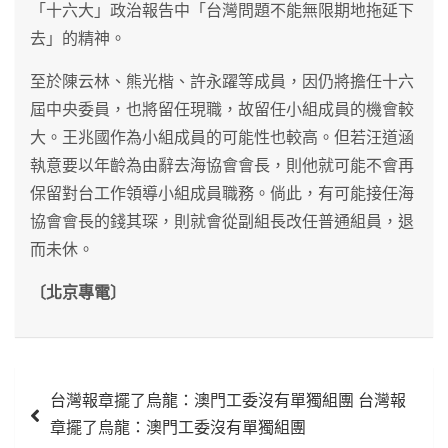
「十六大」政治報告中「台灣問題不能無限期地拖延下
去」的精神。
至於陳云林、熊光楷、許永躍等成員，因仍將擔任十六
屆中央委員，也將留任現職，故留任小組成員的機會較
大。王兆國作為小組成員的可能性也較高。但若汪道涵
執意要以年齡為由辭去海協會會長，則他就可能不會再
保留對台工作領導小組成員職務。倘此，有可能接任海
協會會長的錢其琛，則就會從副組長改任普通組員，退
而未休。
〔北京專電〕
文
台灣報章擺了烏龍：澳門工委沒有單獨組團 台灣報
章
章擺了烏龍：澳門工委沒有單獨組團
導