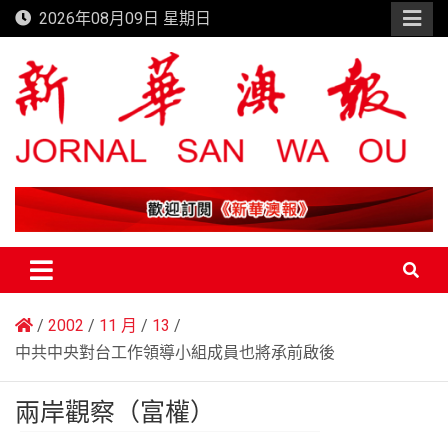
Skip
2026年08月09日 星期日
to
content
新華澳報
2002
11 月
13
中共中央對台工作領導小組成員也將承前啟後
兩岸觀察（富權）