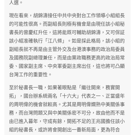
人選。
現在看來，胡錦濤接任中共中央對台工作領導小組組長
的可能性很高。而副組長則極有機會是由現任該小組秘
書長的曾慶紅升任，這將能既可輔助胡錦濤，又可保証
該小組准確執行「江八條」。如是採此格局，該小組的
副組長就不再是由主管外交及台港澳事務的政治局委員
及國務院副總理兼任，而是由黨政職務更高的政治局常
委、國家副主席、中央軍委副主席出任，這也將可凸顯
台灣工作的重要性。
至於秘書長一職，如果著眼點是「繼往開來，務實開
拓」，國台辦系統兩名「十六大」代表之一、正當盛年
的周明偉的機會就較高。尤其是周明偉嫻熟中美關係事
務，而台灣問題又與中美關係密不可分，故由他而不是
由已進入暮年，守成有餘，開拓不足的王兆國擔任該小
組的秘書長，或許將會開創出一番新局面，更為符合