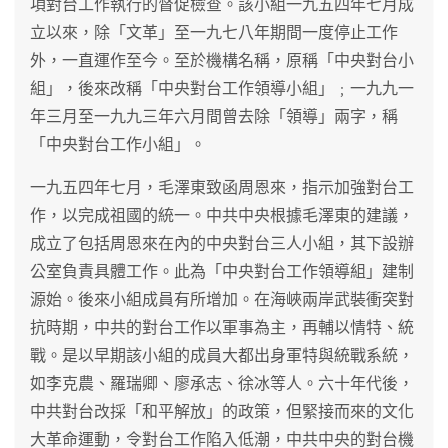
項對台工作執行的督促檢查。該小組一九五四年七月成
立以來，除「文革」至一九七八年期間一度停止工作
外，一直運作至今。至於機構名稱，原稱「中央對台小
組」，後來改稱「中央對台工作領導小組」﹔一九九一
年三月至一九九三年六月間曾去除「領導」兩字，稱
「中央對台工作小組」。
一九五四年七月，毛澤東致函周恩來，指示加強對台工
作，以完成祖國的統一。中共中央根據毛澤東的建議，
成立了包括周恩來在內的中央對台三人小組，其下設辦
公室負責具體工作。此為「中央對台工作領導組」建制
源始。後來小組成員有所增加。在海峽兩岸武裝衝突對
抗時期，中共的對台工作以軍事為主，再輔以情特、統
戰。是以早期該小組的成員大都出身軍特與統戰系統，
如李克農、羅瑞卿、廖承志、徐冰等人。六十年代後，
中共對台改採「和平解放」的政策，但緊接而來的文化
大革命運動，令對台工作陷入低潮，中共中央的對台機