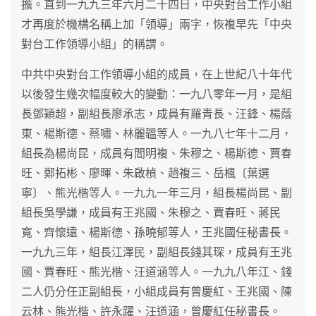
擔。直到一九九三年六月二十四日，中央對台工作小組
才再度於機構名稱上加「領導」兩字，恢複早先「中央
對台工作領導小組」的稱謂。
中共中央對台工作領導小組的成員，在上世紀八十年代
以後發生幾次幅度較大的變動：一九八零年一月，是組
長鄧穎超，副組長廖承志，成員有羅青長、汪鋒、楊蔭
東、楊斯德、蔡嘯、林麗韞等人。一九八七年十二月，
組長為楊尚昆，成員有閻明複、朱穆之、楊斯德、賈春
旺、鄭拓彬、廖暉、朱啟楨、趙複三、岳楓〔葉選
寧〕、熊光楷等人。一九九一年三月，組長楊尚昆、副
組長吳學謙，成員有王兆國、朱穆之、賈春旺、蔣民
寬、齊懷遠、楊斯德、孫曉郁等人，王兆國任秘書長。
一九九三年，組長江澤民，副組長錢其琛，成員有王兆
國、賈春旺、熊光楷、汪道涵等人。一九九八年江、錢
二人仍分任正副組長，小組成員有曾慶紅、王兆國、陳
云林、熊光楷、許永躍、汪道涵，曾慶紅任秘書長。