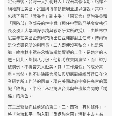
定公佈後，台灣一大批朝野人士趁著暑假假期，絡繹不
絕地前往美國，試圖與博爾頓接觸並加以游說。其中，
包括了曾任「陸委會」副主委、「國安會」諮詢委員和
「國防部」副部長的林中斌〔現任中華歐亞基金會執行
長及淡江大學國際事務與戰略研究所教授〕。由於林中
斌當年在美國企業研究所出任亞洲部副主任時，博爾頓
是企業研究所的副所長，二人即使沒有私交，也是舊
識，故由林中斌來承擔游說博爾頓的工作，是適合的人
選。因此，整個八月份，他都將在美國渡過，而且還打
破慣例，不攜帶夫人赴美，其「工作渡假」的成分甚
重。當然，也不排除將會設法與切尼副總統等昔日在企
業研究所工作時的同事、現在美國政府中擔任高官的舊
識「敘舊」，半公半私地扮演台北與華盛頓之間的「橋
樑」的角色。
其二是緊緊抓住前述的第二、三、四項「有利條件」，
將「台海和平」融入到「重返聯合國」活動中去。為