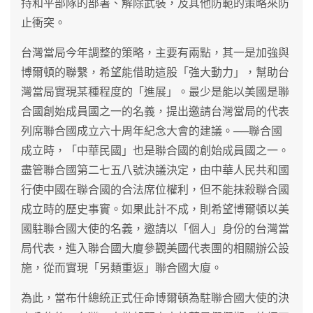
持和平部隊的部署、解除武裝，及其他防範的策略來防
止衝突。
台灣當局今年調整的策略，主要有兩點，其一是加強與
博爾頓的聯繫，希望能借助這股「強大動力」，幫助台
灣當局實現某種程度的「進展」。最少是能以美國是聯
合國創始成員國之一的名義，提出邀請台灣當局的代表
列席聯合國成立六十周年紀念大會的建議。──聯合國
成立時，「中華民國」也是聯合國的創始成員國之一。
盡管聯合國第二七五八號決議決定，由中華人民共和國
行使中國在聯合國的合法席位權利，但不能抹殺聯合國
成立時的歷史事實。如果此計不成，則希望博爾頓以美
國駐聯合國大使的名義，邀請以「個人」身份的台灣當
局代表，進入聯合國大廈參觀美國代表團的相關辦公設
施，從而實現「另類重返」聯合國大廈。
為此，當布什總統正式任命博爾頓為駐聯合國大使的決