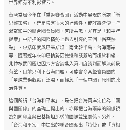
世界都有不利影響云。
台灣當局今年在「重返聯合國」活動中展現的所謂「新
思維策略」，確是帶有很大的迷惑性，或許將會使一些
渴望和平的聯合國會員國，有所共鳴。尤其是「和平牌
提案」中所指的國際情勢上過去引爆的三個「衝突熱
點」，包括印度與巴基斯坦，南北韓半島，台海兩岸
等，隨著近年來印巴情勢因雙邊和談簽約而趨於和緩，
北韓核武問題也因六方會談進入第四度談判而解決前景
有望，目前只利下台海問題，可能會令某些會員國的
「單純業務觀點」泛濫，而輕忽「一個中國」原則的政
治性質。
這個所謂「台海和平案」，是在把台海兩岸定位為「國
與國關係」的基礎上提出的，亦即把台海兩岸的關係視
為如同印度與巴基斯坦那樣的國際雙邊關係。另外，
「台海和平案」中提出的聯合國派出「特使」或「真相