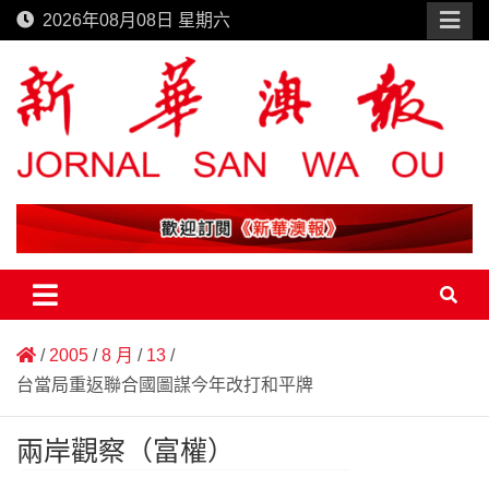
Skip
2026年08月08日 星期六
to
content
新華澳報
2005
8 月
13
台當局重返聯合國圖謀今年改打和平牌
兩岸觀察（富權）