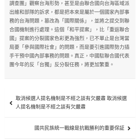
調查團」觀察台海形勢，甚至是由聯合國向台海區域派
出維和部隊的訴求，都是把本來是屬於一個國家內部事
務的台海問題，篡改為「國際關係」，並將之提交到聯
合國機制進行處理。這個「和平提案」，比「重返聯合
國」提案的分裂國家色彩更為強烈，已不單止是台灣當
局要「參與國際社會」的問題，而是要引進國際勢力插
手干預中國內部事務的問題。真正，中國駐聯合國代表
團今年的反「台獨」反分裂任務，將更加繁重。
文
取消候選人提名機制是不經之談有欠嚴肅 取消候選
章
人提名機制是不經之談有欠嚴肅
導
覽
國共民族統一戰線是抗戰勝利的重要保証