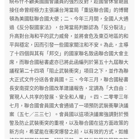
統布什不顧美國國會議員的強烈反對，趁國會休會期直
接任命曾經極力主張讓台灣當局「重返聯合國」的博爾
頓為美國駐聯合國大使；二、今年三月間，全國人大通
過《反分裂國家法》，台灣當局判斷認為「反分裂法」
升高對台海和平的武力威脅，並將會危及東亞地區的和
平與穩定，因而引發一些國家關注和不安。為此，主導
了十四個與其有「邦交」的國家聯名致函聯合國大會主
席，而聯合國秘書處亦已將此函編列於第五十九屆聯大
議程第二十四項「阻止武裝衝突」項目之下，並作為聯
大正式文件分送各會員國。三、今年三月，聯合國秘書
長安南提交的聯合國改革建議報告，定調為「大自由：
實現人人共享的發展、安全和人權」。四、二零零三年
七月，聯合國會員國大會通過了一項預防武裝衝擊決議
案〔五七／三三七〕。會員國以這項決議案強調對於預
警及防止武裝衝突的重視，以及聯合國在這方面政策的
新方向，希望能在衝突爆發之前，以有效的方式，如維