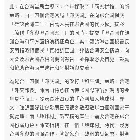
此，在台灣當局主導下，今年採取了「兩案拼推」的新
策略，由十四個台灣當局「邦交國」在向聯合國提交
「確認台灣二千三百萬人民在聯合國的代表權」提案
〔簡稱「參與聯合國案」〕的同時，提交「聯合國在維
護台海和平方面扮演積極角色」案，籲請聯合國秘書長
安南指派特使或「真相調查團」評估台海安全情勢，向
大會及聯合國各相關機關報告，並採取必要措施，鼓勵
和協助台海兩岸進行和平對話與交流。
為配合十四個「邦交國」的改打「和平牌」策略，台灣
「外交部長」陳唐山特意在哈佛《國際評論》期刊的今
年夏季版上，發表長達四頁的「台灣加入地球村」專
文，強調國際社會發展已讓很多難題難以由個別國家單
獨處理，而「地球村」新架構的產生，需要台灣在聯合
國扮演角色。陳文指稱，在一個「地球村」時代，沒有
台灣參與的國際合作，就好象有了破洞的臭氣層，對全