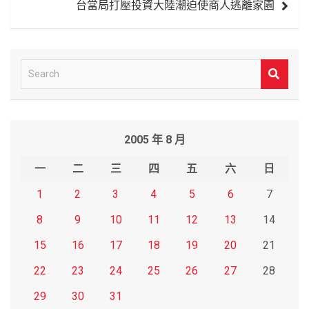
台當局打壓投資大陸潮迫使商人逃離家園
S
e
a
r
2005 年 8 月
c
h
一
二
三
四
五
六
日
1
2
3
4
5
6
7
8
9
10
11
12
13
14
15
16
17
18
19
20
21
22
23
24
25
26
27
28
29
30
31