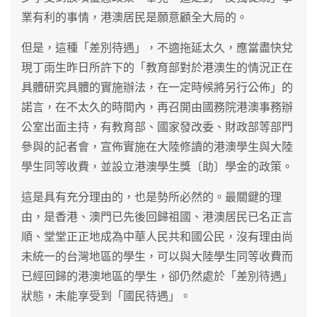
業有利的事情，港澳居民是願意顧全大局的。
但是，這種「差別待遇」，不適拖延太久，應當盡快兌
現丁雨生昨日所許下的「教育部對於港澳生的情況正在
具體研究具體的實施辦法，在一定時候將另行公佈」的
諾言，在不太久的時間內，再召開由國務院港澳事務辦
公室出面主持，有教育部、國家發改委、財政部等部門
參與的記者會，宣佈實施在大陸修讀的港澳學生與大陸
學生同等收費，並設立港澳學生獎〔助〕學金的政策。
這是具有充分理由的，也是勢所必然的。最關鍵的理
由，是香港、澳門已先後回歸祖國、港澳居民已名正言
順、堂堂正正地成為中華人民共和國公民，沒有理由尚
未統一的台灣地區的學生，可以與大陸學生同等收費而
已經回歸的港澳地區的學生，卻仍然處於「差別待遇」
狀態，未能享受到「國民待遇」。