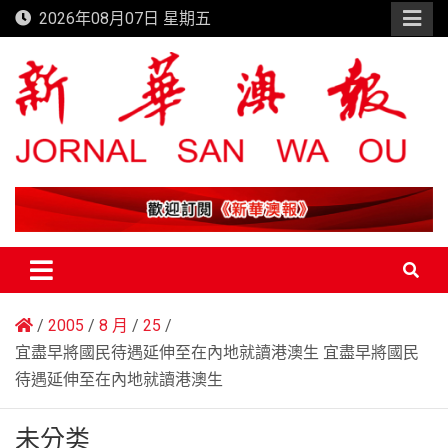
Skip
2026年08月07日 星期五
to
content
新華澳報
2005
8 月
25
宜盡早將國民待遇延伸至在內地就讀港澳生 宜盡早將國民
待遇延伸至在內地就讀港澳生
未分类