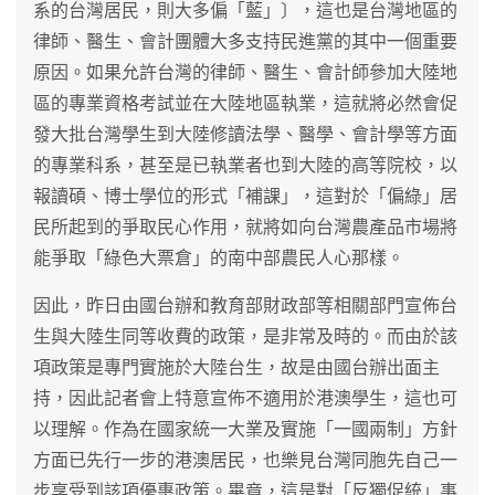
系的台灣居民，則大多偏「藍」〕，這也是台灣地區的
律師、醫生、會計團體大多支持民進黨的其中一個重要
原因。如果允許台灣的律師、醫生、會計師參加大陸地
區的專業資格考試並在大陸地區執業，這就將必然會促
發大批台灣學生到大陸修讀法學、醫學、會計學等方面
的專業科系，甚至是已執業者也到大陸的高等院校，以
報讀碩、博士學位的形式「補課」，這對於「偏綠」居
民所起到的爭取民心作用，就將如向台灣農產品市場將
能爭取「綠色大票倉」的南中部農民人心那樣。
因此，昨日由國台辦和教育部財政部等相關部門宣佈台
生與大陸生同等收費的政策，是非常及時的。而由於該
項政策是專門實施於大陸台生，故是由國台辦出面主
持，因此記者會上特意宣佈不適用於港澳學生，這也可
以理解。作為在國家統一大業及實施「一國兩制」方針
方面已先行一步的港澳居民，也樂見台灣同胞先自己一
步享受到該項優惠政策。畢竟，這是對「反獨促統」事