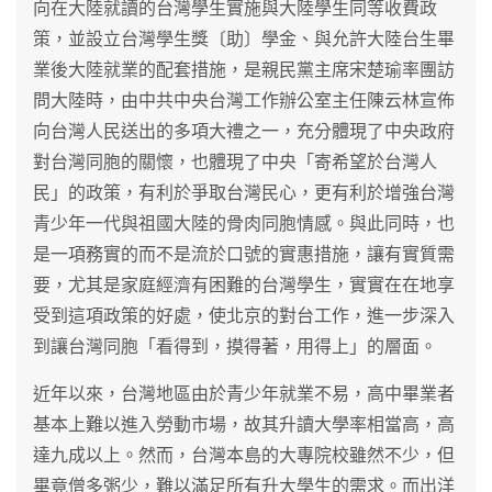
向在大陸就讀的台灣學生實施與大陸學生同等收費政
策，並設立台灣學生獎〔助〕學金、與允許大陸台生畢
業後大陸就業的配套措施，是親民黨主席宋楚瑜率團訪
問大陸時，由中共中央台灣工作辦公室主任陳云林宣佈
向台灣人民送出的多項大禮之一，充分體現了中央政府
對台灣同胞的關懷，也體現了中央「寄希望於台灣人
民」的政策，有利於爭取台灣民心，更有利於增強台灣
青少年一代與祖國大陸的骨肉同胞情感。與此同時，也
是一項務實的而不是流於口號的實惠措施，讓有實質需
要，尤其是家庭經濟有困難的台灣學生，實實在在地享
受到這項政策的好處，使北京的對台工作，進一步深入
到讓台灣同胞「看得到，摸得著，用得上」的層面。
近年以來，台灣地區由於青少年就業不易，高中畢業者
基本上難以進入勞動市場，故其升讀大學率相當高，高
達九成以上。然而，台灣本島的大專院校雖然不少，但
畢竟僧多粥少，難以滿足所有升大學生的需求。而出洋