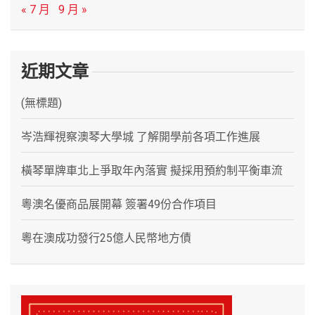
« 7 月
9 月 »
近期文章
(無標題)
岑浩輝視察澳琴大學城 了解開學前各項工作進展
橫琴單牌車北上爭取年內落實 擬採用預約制平衡車流
粵澳名優商品展開幕 簽署49份合作項目
粵在澳成功發行25億人民幣地方債