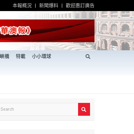
本報概況
新聞爆料
歡迎惠訂廣告
峽橋
特載
小小環球
S