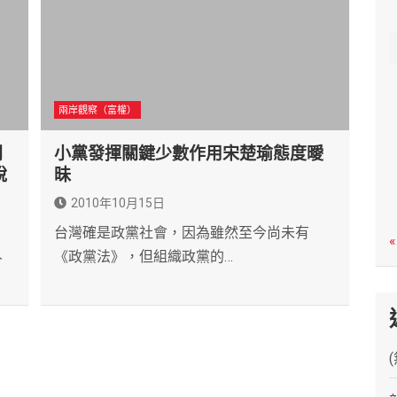
c
h
兩岸觀察（富權）
開
小黨發揮關鍵少數作用宋楚瑜態度曖
說
昧
2010年10月15日
台灣確是政黨社會，因為雖然至今尚未有
«
人
《政黨法》，但組織政黨的…