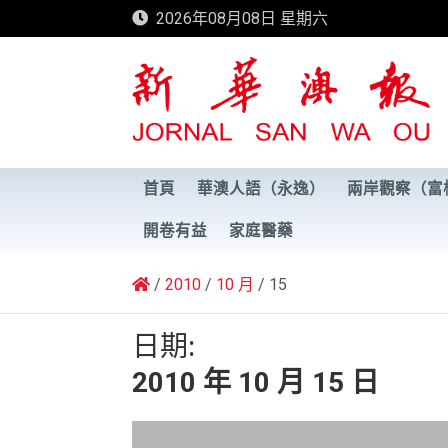
Skip
2026年08月08日 星期六
to
content
新華澳報
首頁
華澳人語（永逸）
兩岸觀察（富
開卷有益
家庭醫藥
2010
10 月
15
日期:
2010 年 10 月 15 日