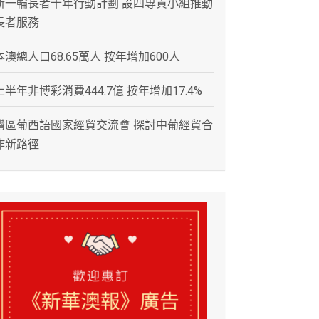
新一輪長者十年行動計劃 設四專責小組推動
長者服務
本澳總人口68.65萬人 按年增加600人
上半年非博彩消費444.7億 按年增加17.4%
灣區葡西語國家經貿交流會 探討中葡經貿合
作新路徑