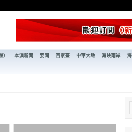
權）
本澳新聞
要聞
百家臺
中華大地
海峽兩岸
海
e
a
r