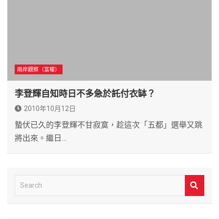
兩岸觀察（富權）
李登輝自知時日不多急於託付衣缽？
2010年10月12日
蟄伏已久的李登輝不甘寂寞，趁這次「五都」選舉又跳
將出來。繼日…
S
e
a