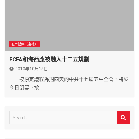
兩岸觀察（富權）
ECFA和海西應被融入十二五規劃
2010年10月18日
按原定議程為期四天的中共十七屆五中全會，將於
今日閉幕。按…
S
e
a