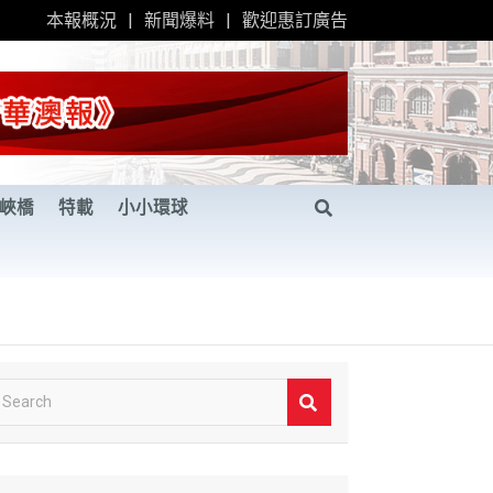
本報概況
新聞爆料
歡迎惠訂廣告
峽橋
特載
小小環球
S