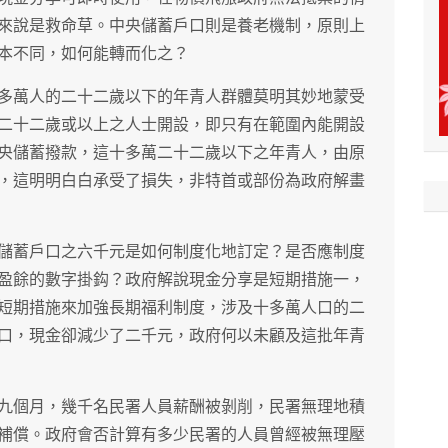
來說是救命草。中央儲蓄戶口則是養老機制，原則上
本不同，如何能轉而化之？
多萬人的二十二歲以下的年青人群體莫明其妙地蒙受
二十二歲或以上之人士開設，即只有在範圍內能開設
央儲蓄撥款，這十多萬二十二歲以下之年青人，由原
，這明明白白承受了損失，非特首或部份為政府解畫
儲蓄戶口之六千元是如何制度化地訂定？是否應制度
盈餘的數字掛鈎？政府解說現金分享是短期措施一，
短期措施來加強長期福利制度，涉及十多萬人口的二
口，現金卻減少了二千元，政府何以未顧及這批年青
九個月，幾千名民署人員薪酬被剝削，民署無理地積
補償。政府會否計算有多少民署的人員曾經被無理壓