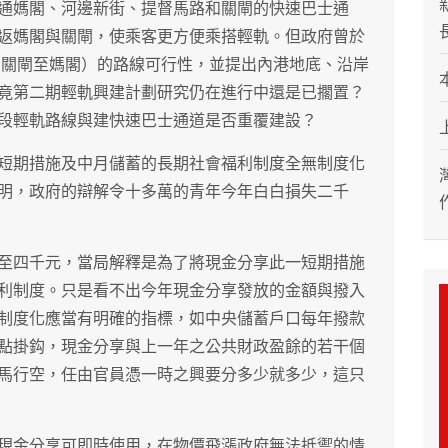
通媽閣、河邊新街、提督馬路和關閘的快速巴士通
返媽閣與關閘，使乘客更方便乘搭輕軌。但政府曾於
由關閘至媽閣）的路線可行性，並提出內港地底、沿岸
竟第二期輕軌興建計劃研究仍在進行中還是已擱置？
段輕軌路線與建快速巴士通道是否重覆建設？
短期措施及中月儲蓄的長期社會福利制度全無制度化
明，政府的辯解令十多萬的青年今年白白損失二千
至四千元，當局解釋是為了將現金分享此一短期措施
利制度。只是看不出今年現金分享發放的金額與撥入
制度化應當有明確的指標，如中央儲蓄戶口每年撥款
點掛鈎，現金分享與上一年之公共財政盈餘的若干個
馬行空，任由官員憑一時之興要分多少就多少，這只
現金分享可即時使用，在物價飛漲政府無法抵禦的情