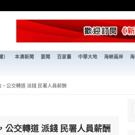
權）
本澳新聞
要聞
百家臺
中華大地
海峽兩岸
海
，公交轉道 派錢 民署人員薪酬
e
a
公交轉道 派錢 民署人員薪酬
r