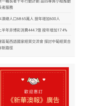
新一輪長者十年行動計劃 設四專責小組推動
長者服務
本澳總人口68.65萬人 按年增加600人
上半年非博彩消費444.7億 按年增加17.4%
灣區葡西語國家經貿交流會 探討中葡經貿合
作新路徑