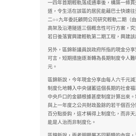
一四年首期輕軌落成通車後，構築一條貫
道，令生活在該區的居民能藉巴士快速往
二○○九年委託顧問公司研究輕軌二期（
高架及沿港隧道三個概念性可行方案，究
若日後落實興建輕軌第二期工程，興建該
另外，區錦新議員說政府所指的現金分享
可言，短期措施逐漸轉為長期制度令人難
元。
區錦新說，今年現金分享由每人六千元減
制度化地轉入中央儲蓄這個長期的社會福
中央戶口的金額根據甚麼制度計算出來。
與上一年度之公共財政盈餘的若干個百分
百分點掛鈎，這才稱得上制度化，而非天
能是人治而非制度化。
區錦新說，兩者明顯屬不同範疇的內容，