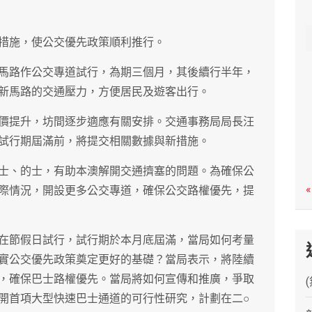
c
h
措施，使公交優先政策順利推行。
馬路作公交專道試行，為期三個月，其後續行半年，
新馬路的交通壓力，方便居民及遊客出行。
價提升，坊間逐步適應有關安排。交通事務局局長汪
試行期屆滿前，將提交相關數據與新措施。
士、的士，有助本澳解開交通擠塞的問題。為確保公
«
際情況，開設更多公交專道，確保公交路權優先，提
在節假日試行，試行期於本月底屆滿，當局如何考量
實公交優先政策奠定更好的基礎？當局表示，將陸續
，確保巴士路權優先。當局將如何宣傳和推廣，爭取
開首項大型快速巴士通道的可行性研究，計劃在二○