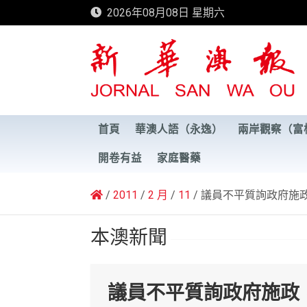
Skip
2026年08月08日 星期六
to
content
新華澳報
首頁
華澳人語（永逸）
兩岸觀察（富
開卷有益
家庭醫藥
2011
2 月
11
議員不平質詢政府施政
本澳新聞
議員不平質詢政府施政，