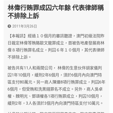
林偉行賄罪成囚六年餘 代表律師稱
不排除上訴
2011年3月26日
【本報訊】經過１０個月的審訊聽證，澳門初級法院昨
日裁定林偉等賄賂歐文龍罪成立，首被告地產發展商林
偉８項行賄罪名成立，判囚６年１０個月，其代表律師
不排除上訴。
被告共有11人和兩間公司， 林偉的生意伙伴胡家儀判
囚1年10個月，緩刑2年6個月，須於6個月內向澳門特
區支付80萬元。另一商人陳連8項行賄罪成立，判囚6年
6個月，但受賄和洗黑錢罪名不成立。另外，商人吳卓
權、魏明光、鄧頌權各1項行賄罪成立，判囚10個月，
緩刑2年，3人各須於3個月內向澳門特區支付10萬元。