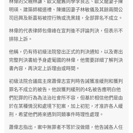
林偉的父親林謙、歐文龍舊同學李良志、歐文龍妻子陳
明瑛、建築師楊道禮、陳連因妻子林敏儀及其餘兩間公
司迅興及新嘉裕被控行賄或洗黑錢，全部罪名不成立。
林偉的代表律師包偉峰在宣判後不評論判決，但表示不
排除上訴。
他稱，仍有待初級法院發出正式的判決通知，以及寄出
完整判決書給予身處葡國的林偉，他需要詳細了解判決
書內容，再決定上訴理由或時間。
初級法院合議庭主席蕭偉志宣判時告誡獲准緩刑和獲判
罪名不成立的被告。他說獲判緩刑的4名被告應明白他
們犯罪的行為為法治社會所不容，但基於相信他們是由
於在某種情況和處境下犯案，加上初犯，才准許各人緩
刑，希望他們將來遇到同類事件時理性處理。
蕭偉志指出，案中無罪者不等於沒做錯，他告誡各人任