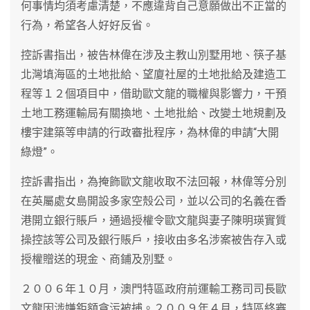
何事情均須考慮清楚，不應違背自己意願做出不正當的
行為，希望各人好好反省。
控訴書指出，被告林偉在涉及主教山別墅用地、筷子基
北灣填海區的土地批給、望廈社屋的土地批給及建造工
程等１２個項目中，借助歐文龍的職權與影響力，干預
土地工務運輸局有關換地、土地批給、改變土地規劃及
樓宇建築等申請的行政審批程序，為林偉的申請“大開
綠燈”。
控訴書指出，為掩飾歐文龍收取不法回報，林偉等分別
在英屬處女島開設多家空殼公司，並以公司的名義在香
港開立銀行賬戶，通過授權令歐文龍與妻子陳明瑛實質
操控該等公司及銀行賬戶，接收由多名涉案被告存入或
授權贈送的現金、商鋪及別墅。
２００６年１０月，澳門特區政府前運輸工務司司長歐
文龍因涉嫌鉅額貪污被捕。２００９年４月，特區終審