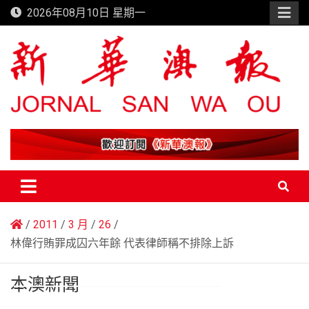
Skip
2026年08月10日 星期一
to
content
新華澳報
2011
3 月
26
林偉行賄罪成囚六年餘 代表律師稱不排除上訴
本澳新聞