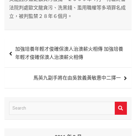
法院判處歐文龍貪污、洗黑錢、濫用職權等多項罪名成
立，被判監禁２８年６個月。
文
加強培養年輕才俊確保澳人治澳薪火相傳 加強培養
章
年輕才俊確保澳人治澳薪火相傳
導
覽
馬英九副手將在由吳敦義黃敏惠中二擇一
S
e
a
r