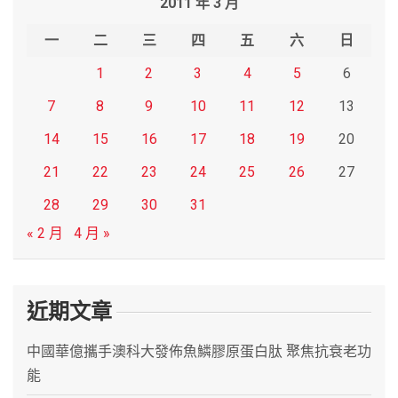
2011 年 3 月
c
h
一
二
三
四
五
六
日
1
2
3
4
5
6
7
8
9
10
11
12
13
14
15
16
17
18
19
20
21
22
23
24
25
26
27
28
29
30
31
« 2 月
4 月 »
近期文章
中國華億攜手澳科大發佈魚鱗膠原蛋白肽 聚焦抗衰老功
能