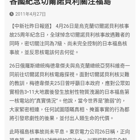
各國紀念切爾諾貝利關注福島
2011年4月27日
【中新社昨日報道】 4月26日是烏克蘭切爾諾貝利核事
故25周年紀念日，全球悼念切爾諾貝利核事故遇難者的
同時，密切關注同為7級、尚未完全控制的日本福島核
事故，並反思核電該何去何從。
26日俄羅斯總統梅德韋傑夫與烏克蘭總統亞努科維奇一
同前往切爾諾貝利核電廠探視。面對切爾諾貝利核災難
的教訓，梅德韋傑夫25日曾呼籲日本政府，應對公眾如
實相告3•11大地震後發生放射性物質洩漏的日本福島第
一核電站的“真實情況”。他說，當今世界是“脆弱”的，
大家緊密相連，任何試圖隱瞞真相、掩蓋事實的行為都
將引發悲劇性的後果，並付出人類生命的代價。
此時福島核事故尚未平息。東京電力公司26日稱，正向