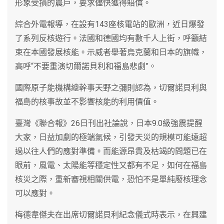
形象受損的農戶，要求儘快獲得賠償。
綜合外電報導，在設有143座核電站的歐洲，近日爆發
了系列反核遊行。法國和德國均有數千人上街，呼籲結
束在本國發展核能。示威者舉著烏克蘭和日本的旗幟，
高呼“不要重演切爾諾貝利和福島悲劇”。
國際原子能機構總幹事天野之彌則認為，切爾諾貝利與
福島的核事故並不影響核能的利用價值。
臺灣《聯合報》26日刊出社論說，日本9.0級強震提醒
大家，日益加劇的極端氣候，引發天災的規模可能遠超
過以往人們的應對準備。而能源昂貴及枯竭的問題已在
眼前，風電、太陽能等穩定性又都有不足，如何在福島
核災之際，重新審視相關供電，恐怕不是單純廢核理念
可以應對。
梅德韋傑夫在出席切爾諾貝利紀念儀式時表示，在興建