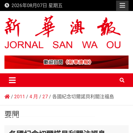
Skip
2026年08月07日 星期五
to
content
新華澳報
2011
4 月
27
各國紀念切爾諾貝利關注福島
要聞