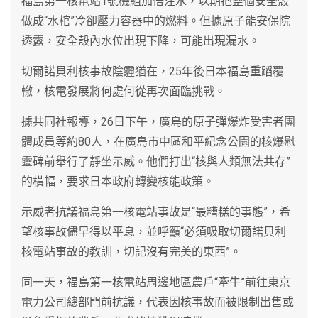
福島第一核電站1號機組加倍注水，以期把整個安全殼
做成“水棺”冷卻壓力容器中的燃料。但據原子能安保院
透露，安全殼內水位出現下降，可能出現漏水。
切爾諾貝利核事故陰霾猶在，25年後日本福島重蹈覆
轍，核電發展將何處何從再次面臨挑戰。
據共同社報導，26日下午，廣島的原子彈爆炸受害者團
體成員等約80人，在廣島市中區和平紀念公園的核爆慰
靈碑前舉行了靜坐示威。他們打出“核與人類無法共存”
的橫幅，要求日本政府轉變核能政策。
示威者抗議福島第一核電站事故是“最糟糕的事態”，希
望核事故儘早得以平息，並呼籲“必須吸取切爾諾貝利
核電站事故的教訓，切記沒有完美的東西”。
同一天，福島第一核電站周邊地區農戶“牽牛”前往東京
電力公司總部門前抗議，代表因核事故而被限制出售或