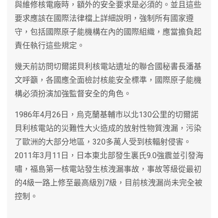
與維修核電廠時，額外的安全要求是必須的。並且這些
要求應該在國際法律檔上詳細說明，強制所有國家遵
守，包括國際原子能機構在內的國際組織，應當擔負起
責任執行這些規定。
幾天前訪問切爾諾貝利核電站遺址的聯合國秘書長潘基
文呼籲，各國應全面檢討核能安全標準，國際原子能機
構必須扮演加強監督安全的角色。
1986年4月26日，烏克蘭基輔市以北130公里的切爾諾
貝利核電站的災難性大火造成的放射性物質洩漏，污染
了歐洲的大部分地區，320多萬人受到核輻射侵害。
2011年3月11日，日本東北部發生裏氏9.0強震並引發海
嘯，福島第一核電站發生核洩漏事故，事故等級從最初
的4級一路上修至最高級別7級，目前核洩漏尚未完全被
控制。