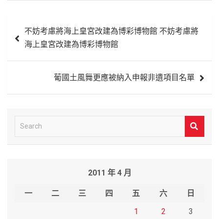
文
不妨考慮將海上皇宮改建為博彩博物館 不妨考慮將
章
海上皇宮改建為博彩博物館
導
覽
葡國土風舞更應被納入申報非遺項目名單
S
e
a
r
2011 年 4 月
c
h
一
二
三
四
五
六
日
1
2
3