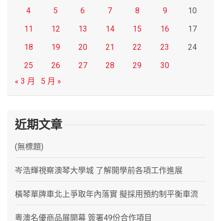
4
5
6
7
8
9
10
11
12
13
14
15
16
17
18
19
20
21
22
23
24
25
26
27
28
29
30
« 3 月
5 月 »
近期文章
(無標題)
岑浩輝視察澳琴大學城 了解開學前各項工作進展
橫琴單牌車北上爭取年內落實 擬採用預約制平衡車流
粵澳名優商品展開幕 簽署49份合作項目