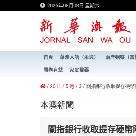
Skip
2026年08月08日 星期六
to
content
新華澳報
首頁
華澳人語（永逸）
兩岸觀察（富
開卷有益
家庭醫藥
2011
5 月
3
關指銀行收取提存硬幣
本澳新聞
關指銀行收取提存硬幣