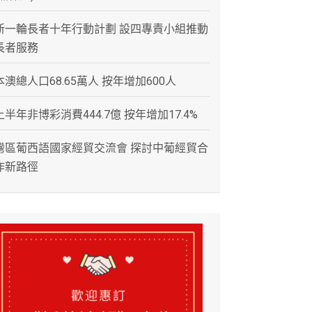
新一輪長者十年行動計劃 設四專責小組推動
長者服務
本澳總人口68.65萬人 按年增加600人
上半年非博彩消費444.7億 按年增加17.4%
灣區葡西語國家經貿交流會 探討中葡經貿合
作新路徑