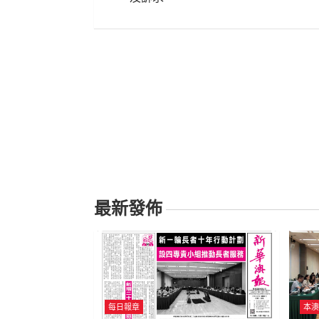
導
覽
最新發佈
每日報章
本澳