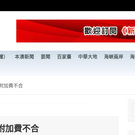
權）
本澳新聞
要聞
百家臺
中華大地
海峽兩岸
海
附加費不合
e
a
附加費不合
r