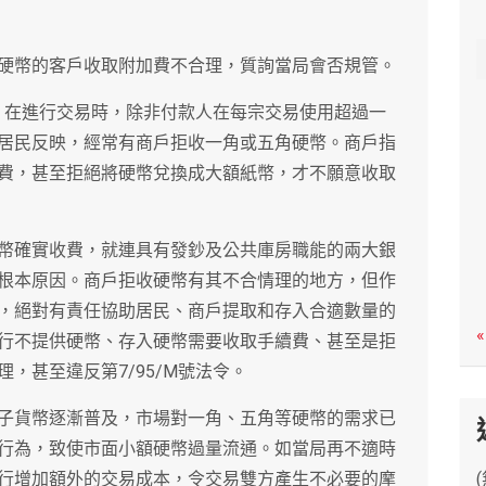
c
h
硬幣的客戶收取附加費不合理，質詢當局會否規管。
定，在進行交易時，除非付款人在每宗交易使用超過一
居民反映，經常有商戶拒收一角或五角硬幣。商戶指
費，甚至拒絕將硬幣兌換成大額紙幣，才不願意收取
幣確實收費，就連具有發鈔及公共庫房職能的兩大銀
根本原因。商戶拒收硬幣有其不合情理的地方，但作
，絕對有責任協助居民、商戶提取和存入合適數量的
«
行不提供硬幣、存入硬幣需要收取手續費、甚至是拒
，甚至違反第7/95/M號法令。
子貨幣逐漸普及，市場對一角、五角等硬幣的需求已
行為，致使市面小額硬幣過量流通。如當局再不適時
行增加額外的交易成本，令交易雙方產生不必要的摩