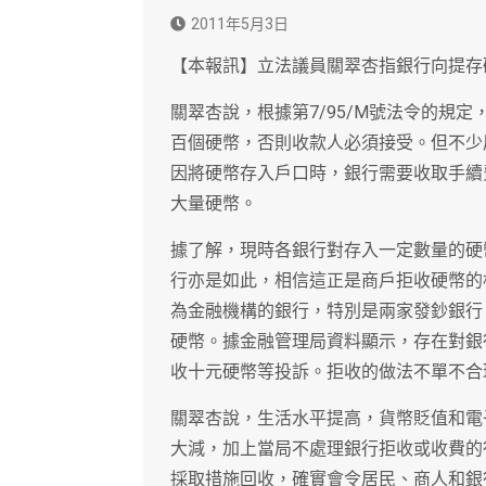
2011年5月3日
【本報訊】立法議員關翠杏指銀行向提存
關翠杏說，根據第7/95/M號法令的規
百個硬幣，否則收款人必須接受。但不少
因將硬幣存入戶口時，銀行需要收取手續
大量硬幣。
據了解，現時各銀行對存入一定數量的硬
行亦是如此，相信這正是商戶拒收硬幣的
為金融機構的銀行，特別是兩家發鈔銀行
硬幣。據金融管理局資料顯示，存在對銀
收十元硬幣等投訴。拒收的做法不單不合理
關翠杏說，生活水平提高，貨幣貶值和電
大減，加上當局不處理銀行拒收或收費的
採取措施回收，確實會令居民、商人和銀