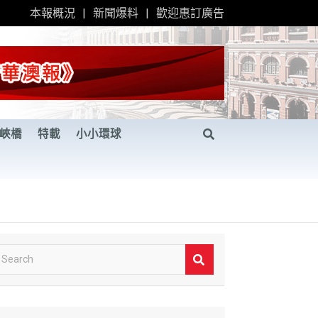
本報概況
新聞爆料
歡迎惠訂廣告
峽橋
特載
小小環球
S