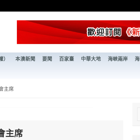
權）
本澳新聞
要聞
百家臺
中華大地
海峽兩岸
海
會主席
e
a
會主席
r