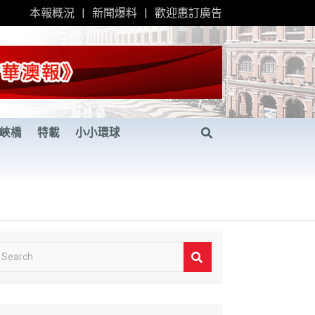
本報概況
新聞爆料
歡迎惠訂廣告
峽橋
特載
小小環球
S