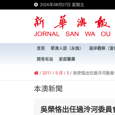
Skip
2026年08月07日 星期五
to
content
新華澳報
首頁
華澳人語（永逸）
兩岸觀察（富
開卷有益
家庭醫藥
2011
5 月
5
吳榮恪出任過泠河委員
本澳新聞
吳榮恪出任過泠河委員