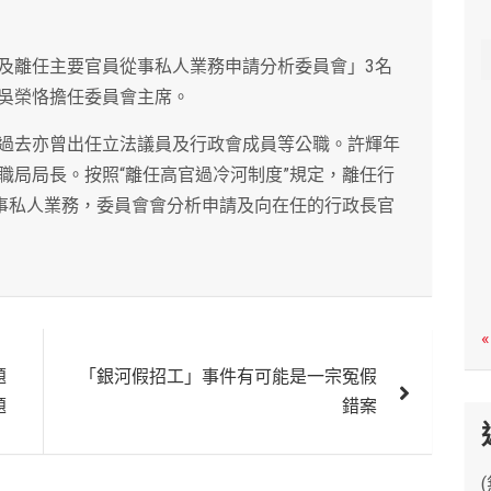
c
h
及離任主要官員從事私人業務申請分析委員會」3名
吳榮恪擔任委員會主席。
過去亦曾出任立法議員及行政會成員等公職。許輝年
職局局長。按照“離任高官過冷河制度”規定，離任行
從事私人業務，委員會會分析申請及向在任的行政長官
«
題
「銀河假招工」事件有可能是一宗冤假
題
錯案