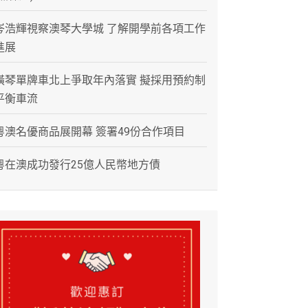
岑浩輝視察澳琴大學城 了解開學前各項工作
進展
橫琴單牌車北上爭取年內落實 擬採用預約制
平衡車流
粵澳名優商品展開幕 簽署49份合作項目
粵在澳成功發行25億人民幣地方債