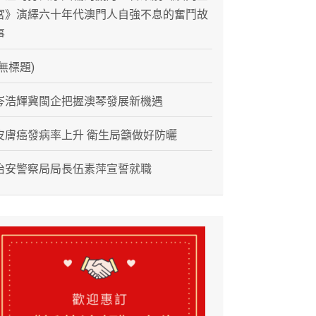
宮》演繹六十年代澳門人自強不息的奮鬥故
事
(無標題)
岑浩輝冀閩企把握澳琴發展新機遇
皮膚癌發病率上升 衛生局籲做好防曬
治安警察局局長伍素萍宣誓就職