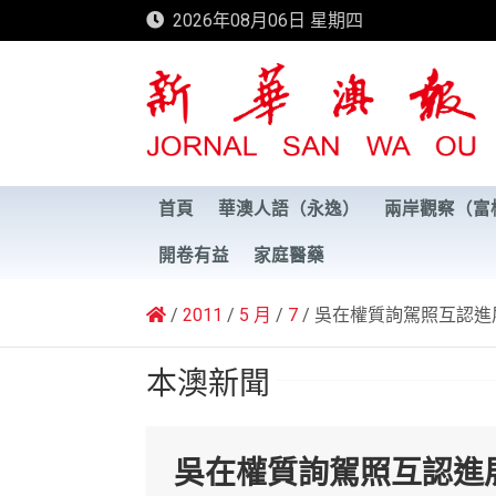
Skip
2026年08月06日 星期四
to
content
新華澳報
首頁
華澳人語（永逸）
兩岸觀察（富
開卷有益
家庭醫藥
2011
5 月
7
吳在權質詢駕照互認進
本澳新聞
吳在權質詢駕照互認進