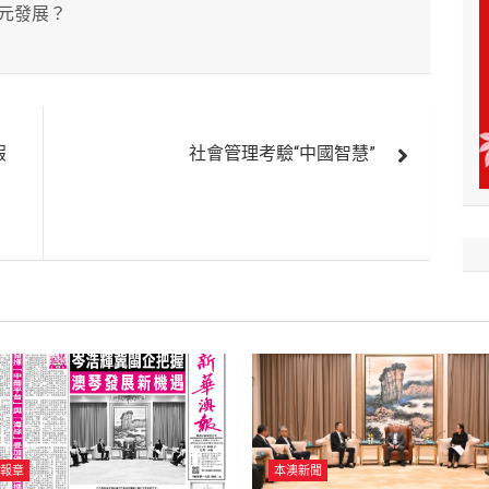
元發展？
假
社會管理考驗“中國智慧”
報章
本澳新聞