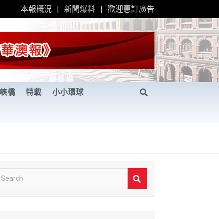
本報概況
新聞爆料
歡迎惠訂廣告
峽橋
特載
小小環球
S