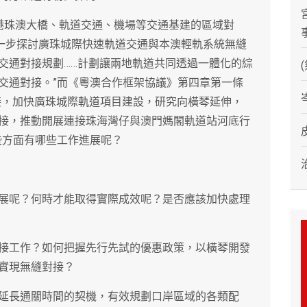
進港珠澳大橋、軌道交通、機場等交通基建的區域對
進一步探討廣珠城際快速軌道交通與本澳輕軌系統無縫
交通對接規劃……計劃讓兩地軌道共同透過一體化的綜
交通對接。”而《粵澳合作框架協議》第四章第一條
接，加快廣珠城際軌道項目建設，研究向橫琴延伸，
接，推動開展連接珠海灣仔與澳門媽閣軌道站河底行
些方面有哪些工作進展呢？
進展呢？何時才能取得實際成效呢？是否應該加快處理
對接工作？如何把握先行先試的優惠政策，以橫琴開發
實現無縫對接？
握延長通關時間的契機，有效規劃口岸區域的各類配