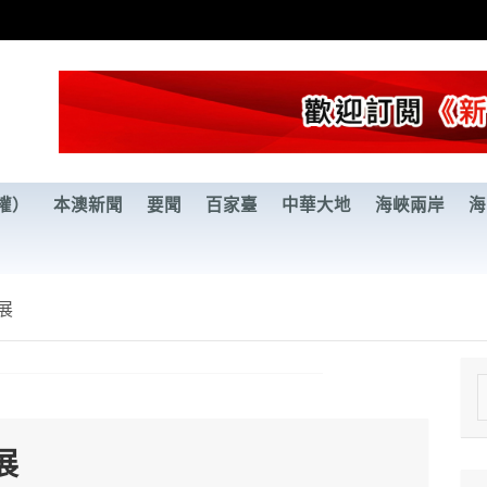
權）
本澳新聞
要聞
百家臺
中華大地
海峽兩岸
海
展
e
a
展
r