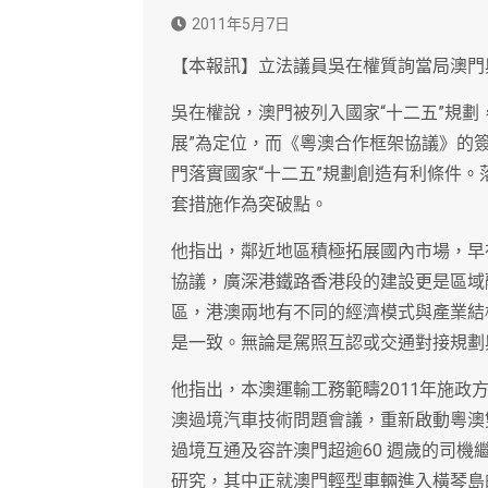
2011年5月7日
【本報訊】立法議員吳在權質詢當局澳門
吳在權說，澳門被列入國家“十二五”規劃
展”為定位，而《粵澳合作框架協議》的
門落實國家“十二五”規劃創造有利條件
套措施作為突破點。
他指出，鄰近地區積極拓展國內市場，早在
協議，廣深港鐵路香港段的建設更是區域
區，港澳兩地有不同的經濟模式與產業結
是一致。無論是駕照互認或交通對接規劃
他指出，本澳運輸工務範疇2011年施政
澳過境汽車技術問題會議，重新啟動粵澳
過境互通及容許澳門超逾60 週歲的司
研究，其中正就澳門輕型車輛進入橫琴島