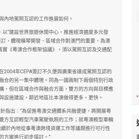
c
h
與內地駕照互認的工作進展如何。
，以“建設世界旅遊休閒中心，推進經濟適度多元發
簽訂，體現橫琴開發、區域合作對澳門的重要，為澳
。落實《粵澳合作框架協議》，須以駕照互認及交通配
2004年CEPA簽訂不久便與廣東省達成駕照互認的
融合的另一集中體現。同為一國兩制下兩個特別行政
構，但在區域合作與融合方面，雙方的方向與目標應
«
與設施建設，鄰近地區比本澳做得更多，更快。
方針指出：“為促進粵澳交通體系共融便捷，將開展粵
雙方互認輕型汽車駕駛執照的工作；就粵澳輕型車輛
機繼續於內地從事粵澳跨境貨運工作等議題進行可行性
的方案進行初步探討。”