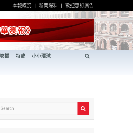
本報概況
新聞爆料
歡迎惠訂廣告
峽橋
特載
小小環球
S