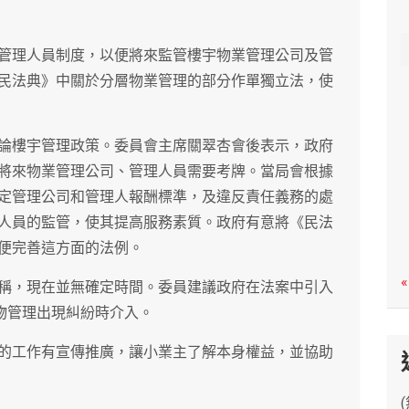
c
h
管理人員制度，以便將來監管樓宇物業管理公司及管
民法典》中關於分層物業管理的部分作單獨立法，使
論樓宇管理政策。委員會主席關翠杏會後表示，政府
將來物業管理公司、管理人員需要考牌。當局會根據
定管理公司和管理人報酬標準，及違反責任義務的處
人員的監管，使其提高服務素質。政府有意將《民法
便完善這方面的法例。
«
稱，現在並無確定時間。委員建議政府在法案中引入
物管理出現糾紛時介入。
的工作有宣傳推廣，讓小業主了解本身權益，並協助