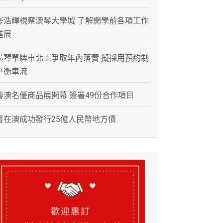
岑浩輝視察澳琴大學城 了解開學前各項工作
進展
橫琴單牌車北上爭取年內落實 擬採用預約制
平衡車流
粵澳名優商品展開幕 簽署49份合作項目
粵在澳成功發行25億人民幣地方債