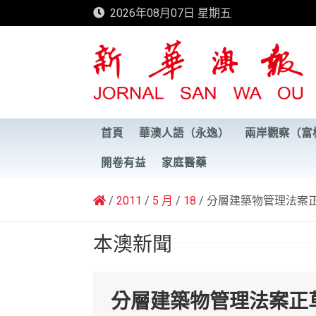
Skip
2026年08月07日 星期五
to
content
新華澳報
首頁
華澳人語（永逸）
兩岸觀察（富
開卷有益
家庭醫藥
2011
5 月
18
分層建築物管理法案
本澳新聞
分層建築物管理法案正