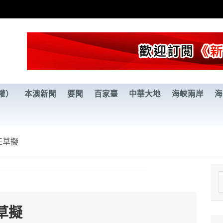
權）
本澳新聞
要聞
百家臺
中華大地
海峽兩岸
海
正草擬
e
a
草擬
r