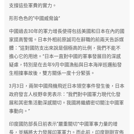
支撐這些軍費的實力。
形形色色的“中國威脅論”
中國過去30年的軍力增長使得包括美國和日本在內的國
家提高警惕。日本外相前原誠司在辭職的前兩天告訴媒
體：“這對國防支出來說是個極高的比例，我們不能不
擔心它的用途。”日本一直對中國的軍事發展目的深感
疑慮，特別是在去年9月中國漁船與日本海岸巡邏船發
生相撞事故後，雙方關係一度十分緊張。
3月3日，兩架中國飛機飛近日本領空事件發生後，日本
政府發言人枝野幸男表示：“我們對中國軍力現代化發
展和其密集活動深感關切。我國將繼續密切關注中國軍
事動向。”
印度國防部長日前表示“嚴重關切”中國軍事力量的增
長，並稱將大力發展印軍軍力。而此前，印度剛剛宣佈