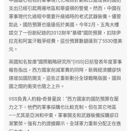
中國雄心勃勃的軍事現代化項目計劃和日益成長的國防
支出已經引起周邊地區和華盛頓的警覺。然而，中國在
軍事現代化過程中需要升級過時的老式武器裝備。儘管
如此，國防預算也遠遠低於美國。今年2月，五角大樓
提交了一份創紀錄的2012財年“基礎”國防預算，扣除伊
拉克和阿富汗戰爭經費，這份預算數額達到了5530億美
元。
英國知名智庫“國際戰略研究所”(IISS)日前發表年度軍事
報告指出，西方國家削減軍費的同時，新興經濟體卻快
速增加國防開支，這些正重新劃分全球戰略版圖，國與
國之間的衝突也隨之上升。
IISS負責人約翰•奇普曼說：“西方國家的國防預算在壓
力之下，他們的軍事採購也比較克制。但在其它地區
——尤其是亞洲和中東，軍事開支和武器裝備採購卻日
漸繁榮。強有力的證據顯示，全球軍力重新分配正在進