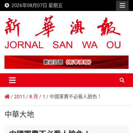
Skip
2026年08月07日 星期五
to
content
新華澳報
2011
8 月
1
中國軍費不必看人臉色！
中華大地