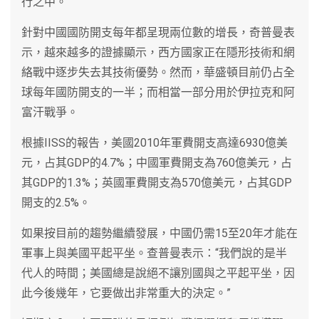
行之中。”
針對中國國防開支每年都呈現兩位數的增長，奇普曼表
示，越來越多的證據顯示，西方國家正在隱形技術和網
絡戰中逐步失去其技術優勢。然而，華盛頓目前仍占全
球每年國防開支的一半；而相當一部分用於伊拉克和阿
富汗戰爭。
根據IISS的報告，美國2010年軍費開支高達6930億美
元，占其GDP的4.7%；中國軍費開支為760億美元，占
其GDP的1.3%；英國軍費開支為570億美元，占其GDP
開支的2.5%。
如果按目前的趨勢繼續發展，中國仍需15至20年才能在
軍事上與美國平起平坐。查普曼表示：“我們說的是半
代人的時間；美國總是說絕不讓別國與之平起平坐，因
此今後幾年，它要做出非常重大的決定。”