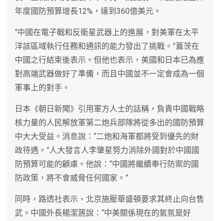
年度國防預算增長12%，達到360億美元。
“中國在電子戰和反衛星武器上的進展，對美軍在太平
洋該區域執行任務和通訊的能力發出了挑戰。”蓋茨在
中國之行結束後表示。但他也表示，美國和日本已為應
對高端武器做好了準備，而且中國並不一定會成為一個
軍事上的對手。
日本《朝日新聞》引用軍方人士的話稱，負責中國戰略
核力量的人民解放軍第二炮兵部隊將從多出的國防預算
中大大受益。消息說：“二炮和海軍都將受到優先的財
政待遇。”人大發言人李肇星努力消除外國對於中國國
防預算可能的顧慮。他說：“中國將繼續奉行防禦的國
防政策，將不會威脅任何國家。”
同時，路透社表示，北京施壓華盛頓要求其終止向台售
武。中國外長楊潔篪說：“中美關係現在的氣氛是好