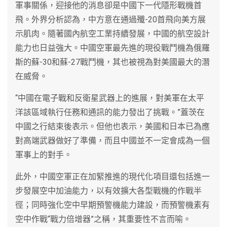
軍事關係，迎接他的消息卻是中國下一代隱形戰機首
飛。外界分析認為，中方意在通過殲-20首飛向美方展
示肌肉。隨著國內航空工業持續發展，中國的航空設計
能力也日益強大。中國空軍最先進的現役戰鬥機為俄羅
斯的蘇-30和蘇-27戰鬥機，其也被視為對美國最大的潛
在威脅。
“中國在電子戰和反衛星武器上的進展，對美軍在太平
洋該區域執行任務和通訊的能力發出了挑戰。”蓋茨在
中國之行結束後表示。但他也表示，美國和日本已為應
對高端武器做好了準備，而且中國並不一定會成為一個
軍事上的對手。
此外，中國空軍正在加緊推進的現代化項目還包括進一
步發展空中加油能力，以有效擴大各型戰機的作戰半
徑；同時強化空中早期預警機能力建設，而預警機素有
空中作戰“戰力倍增器”之稱，其重要性不言而喻。