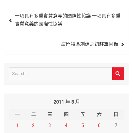
文
一項具有多重實質意義的國際性協議 一項具有多重
章
實質意義的國際性協議
導
覽
廈門特區創建之初駐軍回顧
S
e
a
r
2011 年 8 月
c
h
一
二
三
四
五
六
日
1
2
3
4
5
6
7