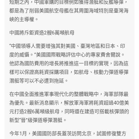
短期之內，中國軍購的目標例如獲得潛艇和反艦導彈，
都是為了削弱美國航空母艦在其周圍海域特別是臺灣海
峽的主導權。
中國將斥鉅資造2艘6萬噸航母
“中國領導人需要增強其對美國、臺灣地區和日本、印
度的威懾。”美國國際戰略評估中心的專家費舍爾說。
他認為國防費用的增長將推進這一目標的實現，因為這
樣可以保證高耗資採購項目，如航母、核動力彈道導彈
潛艇等可以不必遭到拖延。
在中國全面推進軍事現代化的整體戰略中，海軍部隊最
為優先。最新消息顯示，解放軍海軍將耗資超過40億美
元打造2艘6萬噸級航母，同時還在建造可搭載核彈頭的
新型“晉”級彈道導彈潛艇。
今年1月，美國國防部長蓋茨訪問北京，試圖修復雙方