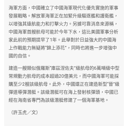
海軍方面，中國確立了中國海軍現代化優先實施的軍事
發展戰略。解放軍海軍正在加緊升級驅逐艦和護衛艦，
以增強其遠航能力和打擊火力。另據可靠消息來源稱，
中國海軍首艘航母可能於今年下水，這比美國軍事分析
家此前的預期提早了1年。此舉對於日益強大的中國海
上作戰能力無疑將“錦上添花”，同時也將進一步增強中
國的自信。
建造一艘類似俄羅斯“庫茲涅佐夫”級航母的6萬噸級中型
常規動力航母的成本超過20億美元，而中國海軍可能採
購至少2艘該級航母。此外，中國還正在建造新型“晉”級
彈道導彈潛艇。該級潛艇可在海上發射核彈頭，中國已
經在海南省專門為該級潛艇修建了一個海軍基地。
（許玉虎／文）