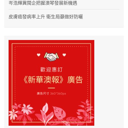
岑浩輝冀閩企把握澳琴發展新機遇
皮膚癌發病率上升 衛生局籲做好防曬