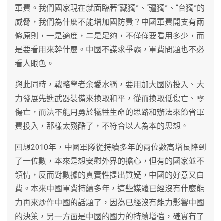
軍費。我們國家現在就面臨著“藏獨”、“疆獨”、“台獨”的
威脅，我們為什麼不能增加國防費？中國軍費開支有兩
條原則，一是適度，二是足夠，不僅僅要看用多少，而
是要看用來幹什麼。中國不謀求爭霸，軍費問題也不必
看人眼色。
與此同時，戰略學者余愛水稱，要用加大國防投入、大
力發展先進武器裝備來換取和平，從而換取低傷亡、零
傷亡，而決不能用勇於犧牲生命的思路和辦法來節省軍
費投入，那樣太殘酷了，不符合以人為本的思想。
回想2010年，中國軍隊從持續多年的兩位數高增長降到
了一位數，本來是想安慰外界的擔心，但有的國家並不
領情，反而對數據的真實性提出質疑，中國的好意又白
費。本來中國軍費持續多年，這些媒體已經沒有什麼能
力再來炒作中國的話題了，因為已經沒有能力影響中國
的決策，另一方面是中國的國力的持續增強，確實有了