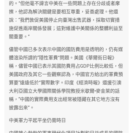
的。”但他毫不諱言中美在一些問題上存在分歧或者摩
擦，他認為解決關鍵是要相互尊重，妥善處理。他還
說：“我們敦促美國停止向臺灣出售武器，採取切實措
施促進兩岸關係發展；這對維護中美關係的整體利益至
關重要。”
儘管中國已多次表示中國的國防費用是透明的，仍有媒
體渲染所謂的“隱性軍費”問題。美國《華爾街日報》
稱，儘管中國已表示其國防費用占GDP比例比較低，但
美國政府及其它一些觀察認為，中國官方給出的軍費預
算要“遠遠低於”實際數字。印度《經濟時報》還援引澳
大利亞國立大學國際關係學院教授米歇爾•麥金萊的話
稱，“中國的實際費用支出經常被隱藏在其它地方沒有
披露出來”。
中美軍力平起平坐仍需時日