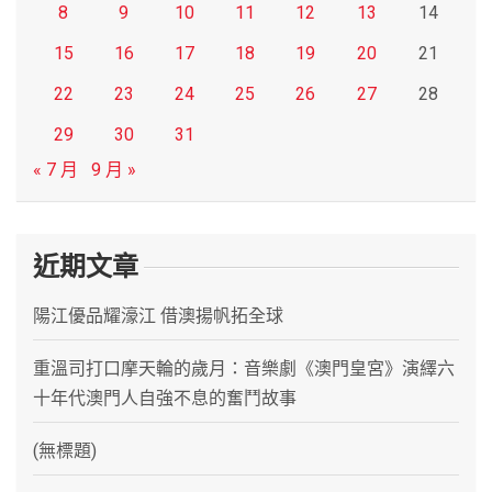
8
9
10
11
12
13
14
15
16
17
18
19
20
21
22
23
24
25
26
27
28
29
30
31
« 7 月
9 月 »
近期文章
陽江優品耀濠江 借澳揚帆拓全球
重溫司打口摩天輪的歲月：音樂劇《澳門皇宮》演繹六
十年代澳門人自強不息的奮鬥故事
(無標題)