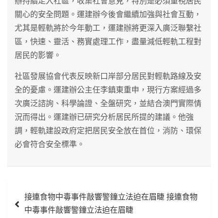
辦持續走入社區，收集社會意見，特別是必須重視居民
關心的安全問題。運建辦今後會繼續加強與社會互動，
尤其是輕軌將於今年動工，運建辦將更深入廣泛聯繫社
區，快速、靈活、務實處理工作，盡量減低輕軌工程對
居民的影響。
社區發展協會代表反映新口岸部分居民對輕軌路線及安
全的憂慮。運建辦公主任李鎮東重申，現行方案經過多
次廣泛諮詢、科學論證、全盤研究，並結合澳門實際情
況而得出。運建辦已研究分析居民所提的建議。他強
調，輕軌建設政府定把居民安全放在首位，消防、環保
必會符合安全標準。
文
接連食物中毒事件敲響警鐘立法迫在眉睫 接連食物
章
中毒事件敲響警鐘立法迫在眉睫