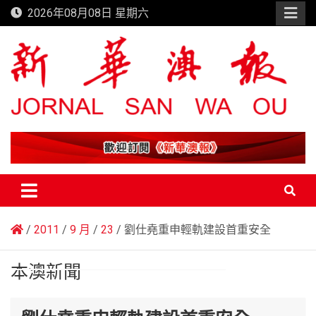
Skip
2026年08月08日 星期六
to
content
新華澳報
2011
9 月
23
劉仕堯重申輕軌建設首重安全
本澳新聞