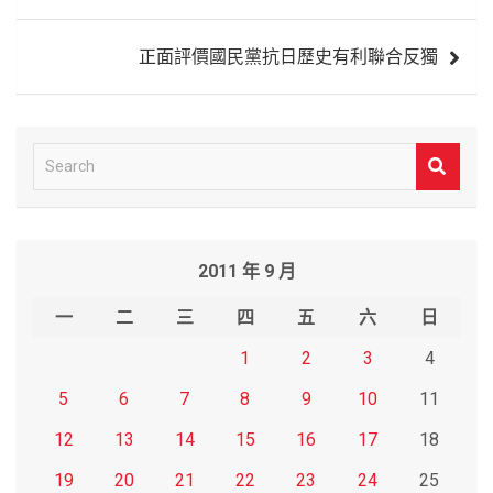
導
覽
正面評價國民黨抗日歷史有利聯合反獨
S
e
a
r
2011 年 9 月
c
h
一
二
三
四
五
六
日
1
2
3
4
5
6
7
8
9
10
11
12
13
14
15
16
17
18
19
20
21
22
23
24
25