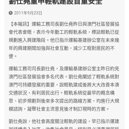
劉仕堯重申輕軌建設首重安全
2011年9月23日
【本報訊】運輸工務司長劉仕堯昨日與澳門社區發展協
會代表會晤，表示今年動工的輕軌系統，標誌輕軌已從
規劃進入興建階段。他已指示運輸基建辦公室在未來幾
年的興建期間加強與社會互動，減少工程對居民的不
便。
運輸工務司司長劉仕堯，及運輸基建辦公室主昨日約見
澳門社區發展協會多名代表。劉仕堯闡述了輕軌系統對
澳門可持續發展的重要，說輕軌建成後將大大改善本澳
交通狀況，有利居民出行。輕軌系統從最早的概念構
思、初步規劃到後來多次提出的路線方案，均進行大規
模諮詢，凝聚社會主流意見後才制訂現時的方案。
劉仕堯說，他社會高度關注輕軌的建設，早已指示運建