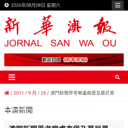
Skip
2026年08月08日 星期六
to
content
新華澳報
2011
9 月
26
澳門新聞界考察盧森堡及慕尼黑
本澳新聞