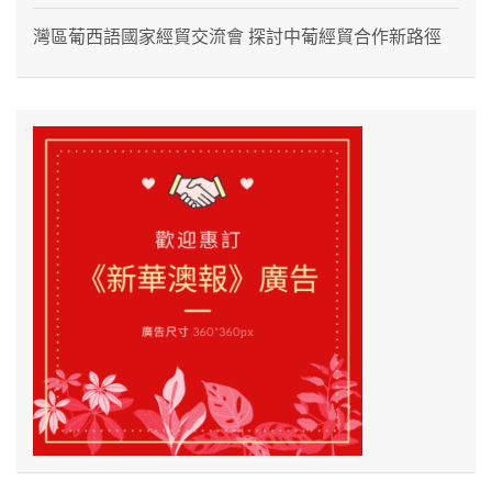
灣區葡西語國家經貿交流會 探討中葡經貿合作新路徑