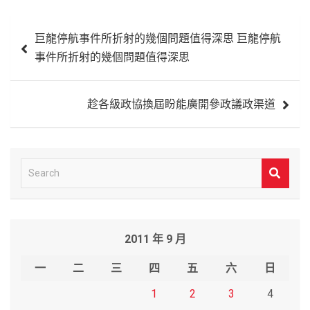
文
巨龍停航事件所折射的幾個問題值得深思 巨龍停航
章
事件所折射的幾個問題值得深思
導
覽
趁各級政協換屆盼能廣開參政議政渠道
S
e
a
r
2011 年 9 月
c
h
一
二
三
四
五
六
日
1
2
3
4