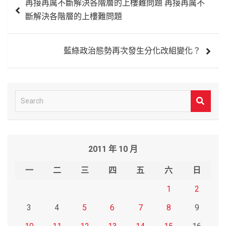
再接再厲不斷解決各階層的上樓難問題 再接再厲不
章
斷解決各階層的上樓難問題
導
覽
藍綠政治態勢再次發生分化改組變化？
S
e
a
r
2011 年 10 月
c
h
一
二
三
四
五
六
日
1
2
3
4
5
6
7
8
9