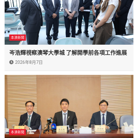
本澳新聞
岑浩輝視察澳琴大學城 了解開學前各項工作進展
2026年8月7日
本澳新聞