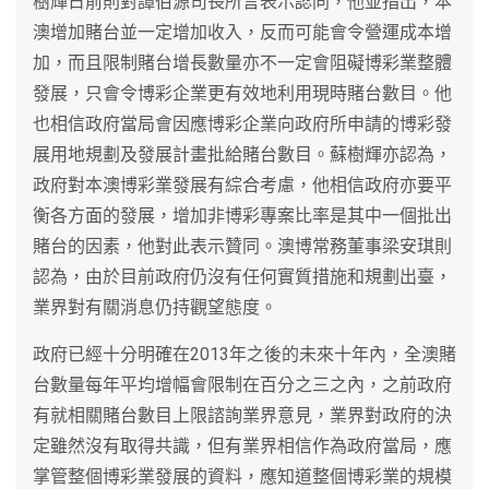
樹輝日前則對譚伯源司長所言表示認同，他並指出，本
澳增加賭台並一定增加收入，反而可能會令營運成本增
加，而且限制賭台增長數量亦不一定會阻礙博彩業整體
發展，只會令博彩企業更有效地利用現時賭台數目。他
也相信政府當局會因應博彩企業向政府所申請的博彩發
展用地規劃及發展計畫批給賭台數目。蘇樹輝亦認為，
政府對本澳博彩業發展有綜合考慮，他相信政府亦要平
衡各方面的發展，增加非博彩專案比率是其中一個批出
賭台的因素，他對此表示贊同。澳博常務董事梁安琪則
認為，由於目前政府仍沒有任何實質措施和規劃出臺，
業界對有關消息仍持觀望態度。
政府已經十分明確在2013年之後的未來十年內，全澳賭
台數量每年平均增幅會限制在百分之三之內，之前政府
有就相關賭台數目上限諮詢業界意見，業界對政府的決
定雖然沒有取得共識，但有業界相信作為政府當局，應
掌管整個博彩業發展的資料，應知道整個博彩業的規模