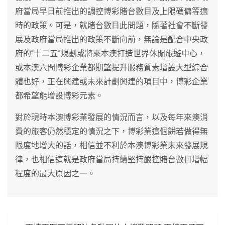
府當局早日前推出的調控博彩賭台數目及上限碼傭等適
時的政策。可是，就賭台數目此問題，隨著社會不斷發
展及政府當局推出的政策不斷向前，無論是配合中央政
府的“十二五”規劃或將來本澳打造世界休閒旅遊中心，
或本澳六間博彩企業都期望提升服務質素增設大型綜合
體也好，正在興建或未來計劃興建的項目中，博彩企業
都希望能增設博彩元素。
對於現時本澳博彩業發展的情況而言，以及每年來澳消
費的旅客仍然穩定的情況之下，博彩業這個餅若做得無
限度地增大的話，相信並不利於本澳博彩業未來發展規
律，也相信這就是政府當局持續堅持嚴控賭台數目增幅
程度的最大原因之一。
文