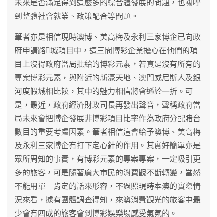
未來是否滿足得到這麼多的綜合體發展的問題，也關呼
到整體社會就業、政策配合等問題。
筆者亦是相信現時澳博、美高梅及永利三家博企已向政
府申請路城項目中，這三間博彩企業擔心在他們的項
目上沒得政府當局批給的博彩元素，若真是沒有所有的
專案博彩元素，與附近的新濠天地、澳門威尼斯人及銀
河度假城相比較，其中的魅力相信將會遜於一折。可
是，最近，政府經濟財政司長再發出聲音，聲稱政府當
局未來會把博企發展非博彩項目比率作為政府分配賭台
數目的重要考慮因素。筆者相信這會給予澳博、美高梅
及永利三家博企有打下定心針的作用。其實好簡單亦是
眾所周知的事實，有博彩元素的專案專案，一定吸引更
多的旅客，可是隨著廣大市民的消費觀不斷轉變，當然
不能用單一肯定的話來形容，不過照現時本澳的實際情
況來看，據有團體調查得知，來澳消費觀光的旅客中最
少會有四成的旅客會到博彩娛樂場感受氣氛的。