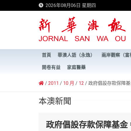
Skip
2026年08月06日 星期四
to
content
新華澳報
首頁
華澳人語（永逸）
兩岸觀察（富
開卷有益
家庭醫藥
2011
10 月
12
政府倡設存款保障基
本澳新聞
政府倡設存款保障基金 