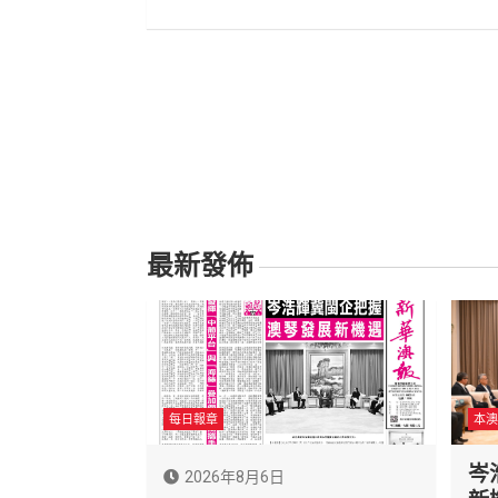
導
覽
最新發佈
每日報章
本澳
岑
2026年8月6日