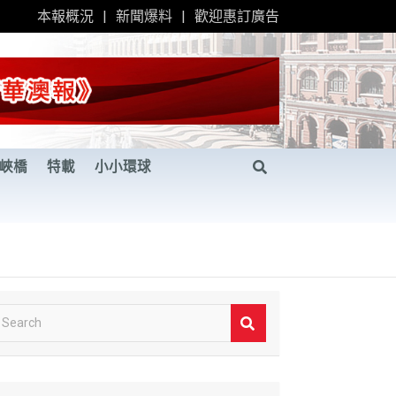
本報概況
新聞爆料
歡迎惠訂廣告
峽橋
特載
小小環球
S