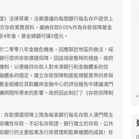
c
h
度》法律草案。法案建議向每間銀行每名存戶提供上
交存款業務資料，繳納存款0.05%作為存款保障基金
3至4年後，基金總額可達3億元。
於二零零八年金融危機後，因應鄰近地區的做法，採
銀行提供存款償還保障。因該項是暫時的措施，政府
機制，以便維持存款人對本澳銀行和金融體系的信
融體系的穩定。建立存款保障制度能規範業界的參與
基金組織在其對離岸金融中心的評估報告中建議澳門
構倒閉所帶來的影響。政府因此制訂了《存款保障制
«
︰存款償還保障上限為每家銀行每名存款人澳門幣五
結構性存款、不記名存款證、銀行建立的存款、公共
如銀行的主要股東及行政管理和監察機關的成員）在