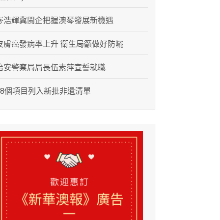
岑浩輝冀閩企把握澳琴發展新機遇
皮膚癌發病率上升 衛生局籲做好防曬
治安警察局局長伍素萍宣誓就職
28個項目列入新批非遺清單