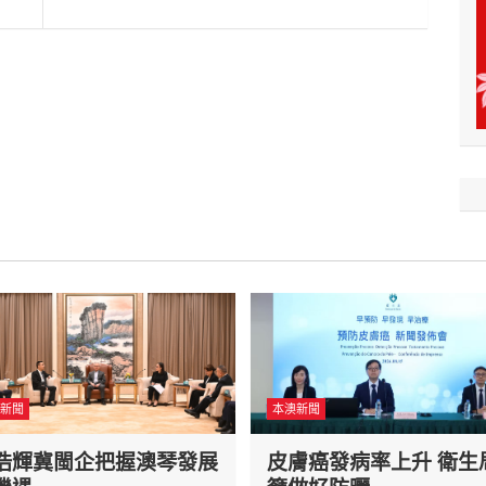
新聞
本澳新聞
浩輝冀閩企把握澳琴發展
皮膚癌發病率上升 衛生