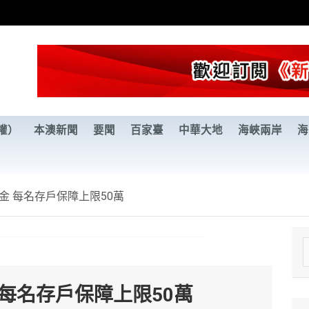
權）
本澳新聞
要聞
百家臺
中華大地
海峽兩岸
海
金 每名存戶保障上限50萬
e
a
每名存戶保障上限50萬
r