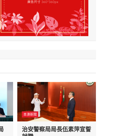
本澳新聞
局
治安警察局局長伍素萍宣誓