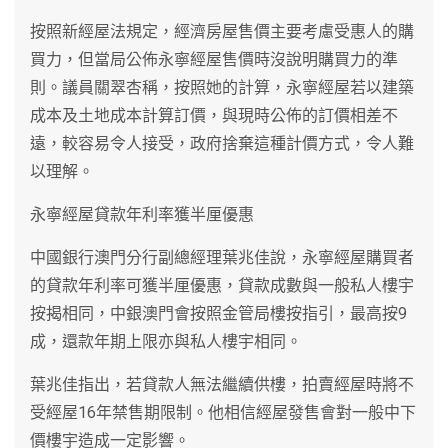
按照新經屋法規定，經濟房屋售價主要考慮受惠人的購
買力，但當局公佈永寧經屋售價時沒說明購買力的準
則。議員關翠杏稱，按照她的計算，永寧經屋若以建築
成本及土地成本計算訂價，與現時公佈的訂價相差不
遠，較容易令人接受，政府捨棄這種計價方式，令人難
以理解。
永寧經屋貸款年利率獲半厘優惠
中國銀行澳門分行副總經理葉兆佳說，永寧經屋購買者
的貸款年利率可獲半厘優惠，貸款成數與一般私人樓宇
按揭相同，中銀澳門會按照金管局樓按指引，最高按9
成，還款年期上限亦與私人樓宇相同。
葉兆佳指出，若貸款人無法繼續供樓，拍賣經屋時將不
受經屋16年禁售期限制。他相信經屋發售會對一般中下
價樓宇造成一定影響。