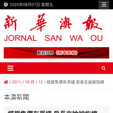
Skip
2026年08月07日 星期五
to
content
新華澳報
2011
10 月
12
經屋售價有爭議 房長言論被指摘
本澳新聞