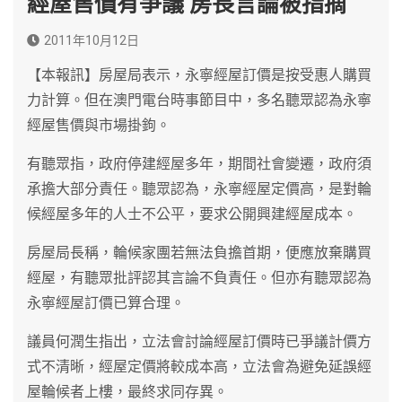
經屋售價有爭議 房長言論被指摘
2011年10月12日
【本報訊】房屋局表示，永寧經屋訂價是按受惠人購買
力計算。但在澳門電台時事節目中，多名聽眾認為永寧
經屋售價與市場掛鉤。
有聽眾指，政府停建經屋多年，期間社會變遷，政府須
承擔大部分責任。聽眾認為，永寧經屋定價高，是對輪
候經屋多年的人士不公平，要求公開興建經屋成本。
房屋局長稱，輪候家團若無法負擔首期，便應放棄購買
經屋，有聽眾批評認其言論不負責任。但亦有聽眾認為
永寧經屋訂價已算合理。
議員何潤生指出，立法會討論經屋訂價時已爭議計價方
式不清晰，經屋定價將較成本高，立法會為避免延誤經
屋輪候者上樓，最終求同存異。