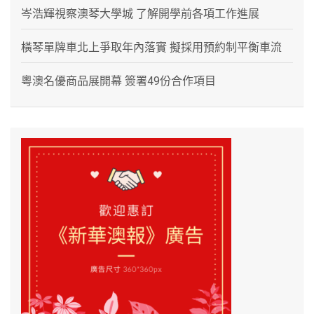
岑浩輝視察澳琴大學城 了解開學前各項工作進展
橫琴單牌車北上爭取年內落實 擬採用預約制平衡車流
粵澳名優商品展開幕 簽署49份合作項目