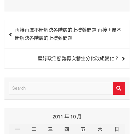
文
再接再厲不斷解決各階層的上樓難問題 再接再厲不
章
斷解決各階層的上樓難問題
導
覽
藍綠政治態勢再次發生分化改組變化？
S
e
a
r
2011 年 10 月
c
h
一
二
三
四
五
六
日