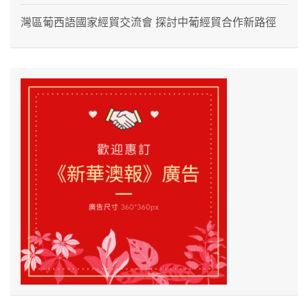
灣區葡西語國家經貿交流會 探討中葡經貿合作新路徑