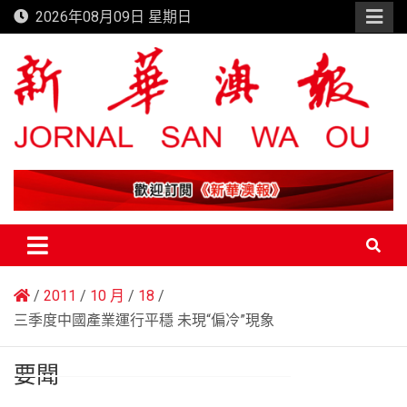
Skip
2026年08月09日 星期日
to
content
新華澳報
2011
10 月
18
三季度中國產業運行平穩 未現“偏冷”現象
要聞