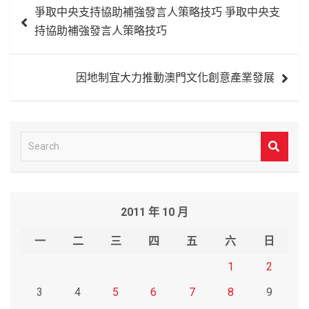
爭取中央支持協助補強發言人策略技巧 爭取中央支
章
持協助補強發言人策略技巧
導
覽
因地制宜大力推動澳門文化創意產業發展
S
e
a
r
2011 年 10 月
c
h
一
二
三
四
五
六
日
1
2
3
4
5
6
7
8
9