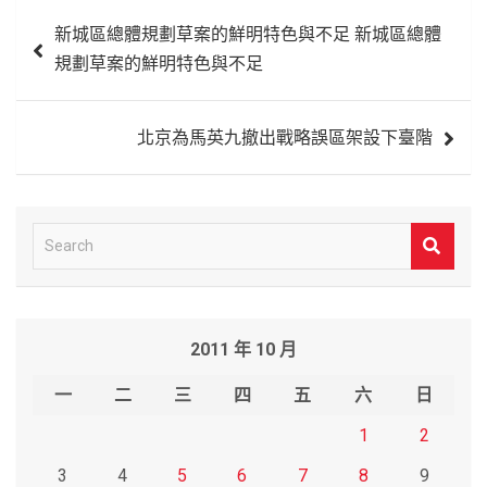
文
新城區總體規劃草案的鮮明特色與不足 新城區總體
章
規劃草案的鮮明特色與不足
導
覽
北京為馬英九撤出戰略誤區架設下臺階
S
e
a
r
2011 年 10 月
c
h
一
二
三
四
五
六
日
1
2
3
4
5
6
7
8
9