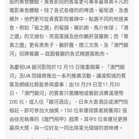
般的美食體驗。貴賓影院的賓客更可專享最尊貴不凡的
電影美食體驗。除了各式各樣的的啤酒，葡萄酒、及香
檳外，他們更可從貴賓影院餐牌中，點選不同的地道美
食，例如「葡之選」的葡撻、豬扒飽、馬介休球；「港
之選」的叉燒包、燕窩蛋撻及迷你鵝肝菠蘿飽；而「尊
貴之選」更有黑魚子、鵝肝醬、煙三文魚，及「澳門銀
河」招牌餐廳 ─ 庭園餐廳的各式精選風乾肉。
為慶祝UA 銀河影院於12 月15 日隆重開幕，「澳門銀
河」及UA 院線將推出一系列推廣活動，讓渡假城的賓
客及網絡社群能參與盛事：由10 月29 日至11 月30
日，「澳門銀河」的賓客只需購物或餐飲消費滿港幣
200 元，或入住「銀河酒店」、日本大倉酒店或澳門悅
榕莊，即可參加大抽獎。150 位幸運得獎者將獲得2 張
由徐克執導的《龍門飛甲》戲票，其中5 位幸運兒更將
贏得大獎，與一位好友一同出席星光熠熠的首映禮。