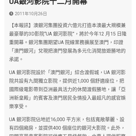
UA銀河影院十二月開幕
2011年10月26日
【本報訊】澳銀河集團投資六億元打造本澳最大規模兼
最豪華的3D影院“UA 銀河影院”，將於今年12 月15 日隆
重開幕。銀河集團期望UA 院線業務擴展至澳門，印證
「澳門銀河」兌現把澳門發展為多元化消閒旅遊勝地的
承諾。
UA 銀河影院設於「澳門銀河」綜合渡假城，UA 銀河影
院共設有九間獨立影院，提供近1,000 個舒適座位，把
國際級電影帶到亞洲最具活力的休閒渡假勝地，讓「亞
洲新皇殿」的賓客及澳門居民全情投入最超凡的感官娛
樂享受。
UA 銀河影院佔地近16,000 平方米，包括寬敞華麗、設
有四個廂房，並提供400 個座位的銀河大影院。此外，