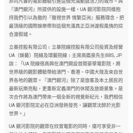
非同凡響的電影體驗引進這個充滿動感活力的城市。與
『澳門銀河』所提供的設施一樣，UA 銀河影院同樣抱
持我們引以為傲的『傲視世界 情繫亞洲』服務理念，把
最頂級的國際娛樂帶到這個充滿真正亞洲渡假風情的綜
合渡假城。
立基控股有限公司﹝立基院線控股有限公司投資及經營
UA（娛藝）院線及環藝院線﹞主席高鑑泉先生BBS, JP
說：「UA 院線很高興在澳門開設首間豪華電影院，將
世界級的觀影體驗帶給澳門、香港、中國大陸及來自世
界各地的觀眾。『澳門銀河』除了是旅客及本土居民的
最新玩樂亮點，更重新定義澳門的休閒及旅遊景象。是
次合作將為澳門帶來一個全新的視覺新紀元，我們相信
UA 銀河影院定必在亞洲發熱發亮，讓觀眾沈醉於光影
世界。」
UA 銀河影院的觀眾在欣賞電影的同時，還可享受非一