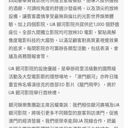
四間豪華貴賓影院可供應五星級餐飲、由專人提供服務
的酒廊、可調校角度的舒適沙發座椅，以及頂尖的放映
設備，讓賓客盡情享受最無與倫比的光影世界娛樂體
驗。加上四個影院，UA 銀河影院共提供近1,000 個舒適
座位。全部九間獨立影院均可放映3D 電影，緊貼高解
像度電影科技的大趨勢，以滿足顧客對高質素視覺效果
的追求。每間影院亦可籌辦各類型活動，包括表演、會
議及商務簡報會等。
UA 銀河影院的設施優越，是舉辦荷里活級數的國際級
活動及大型電影節的理想場地。「澳門銀河」亦昨日隆
重宣佈名導演徐克的首部3D 影片《龍門飛甲》，將於
UA 銀河影院舉行首映禮。
銀河娛樂集團副主席呂耀東說：我們相信銀河廣場及UA
銀河影院，將吸引更多不同類型的旅客到訪澳門，促進
澳門的經濟發展。我們很榮幸能與UA 院線合作，把最