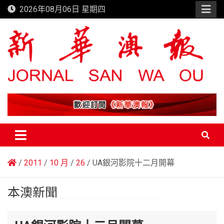
Skip
2026年08月06日 星期四
to
content
新華澳報
2011
10 月
26
UA銀河影院十二月開幕
本澳新聞