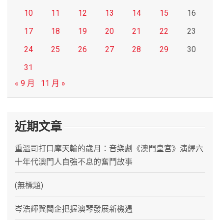
10
11
12
13
14
15
16
17
18
19
20
21
22
23
24
25
26
27
28
29
30
31
« 9 月
11 月 »
近期文章
重溫司打口摩天輪的歲月：音樂劇《澳門皇宮》演繹六
十年代澳門人自強不息的奮鬥故事
(無標題)
岑浩輝冀閩企把握澳琴發展新機遇