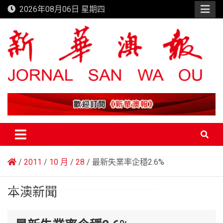
Skip
2026年08月06日 星期四
to
content
新華澳報
2011
10 月
28
最新失業率企穩2.6%
本澳新聞