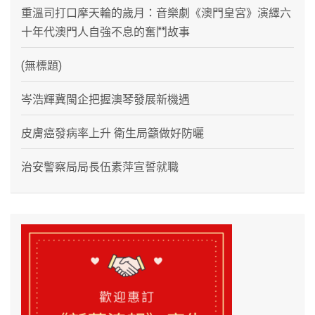
重溫司打口摩天輪的歲月：音樂劇《澳門皇宮》演繹六
十年代澳門人自強不息的奮鬥故事
(無標題)
岑浩輝冀閩企把握澳琴發展新機遇
皮膚癌發病率上升 衛生局籲做好防曬
治安警察局局長伍素萍宣誓就職