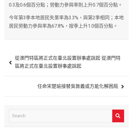
0.3及0.6個百分點；勞動力參與率則上升0.7個百分點。
今年第3季本地居民失業率為3.3%，與第2季相同；本地
居民勞動力參與率為67.8%，按季上升1.0個百分點。
文
從澳門特區將正式在臺北設置辦事處說起 從澳門特
章
區將正式在臺北設置辦事處說起
導
覽
任命宋楚瑜接替吳敦義或方能化解困局
S
e
a