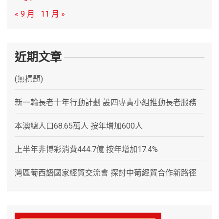
« 9 月
11 月 »
近期文章
(無標題)
新一輪長者十年行動計劃 設四專責小組推動長者服務
本澳總人口68.65萬人 按年增加600人
上半年非博彩消費444.7億 按年增加17.4%
灣區葡西語國家經貿交流會 探討中葡經貿合作新路徑