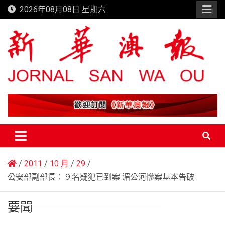
Skip
2026年08月08日 星期六
to
content
新華澳報
2011
10 月
29
公安部副部長：９名疑犯已到案 湄公河慘案基本告破
要聞