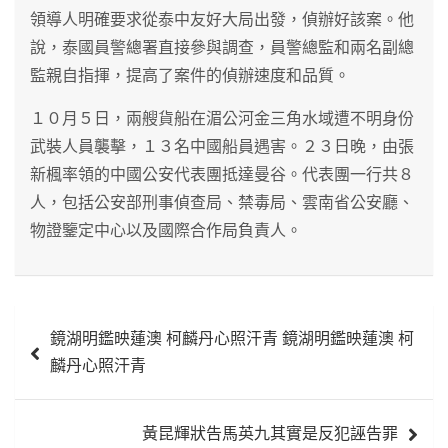
領導人明確要求從泰中友好大局出發，偵辦好該案。他
說，泰國員警總署直接參與調查，員警總監和兩名副總
監親自指揮，提高了案件的偵辦速度和品質。
１０月５日，兩艘貨船在湄公河金三角水域遭不明身份
武裝人員襲擊，１３名中國船員遇害。２３日晚，由張
新楓率領的中國公安代表團抵達曼谷。代表團一行共８
人，包括公安部刑事偵查局、禁毒局、雲南省公安廳、
物證鑒定中心以及國際合作局負責人。
文
鏡湖明鑑映蓮澳 柯麟丹心照汗青 鏡湖明鑑映蓮澳 柯
章
麟丹心照汗青
導
覽
黃昆輝狀告馬英九其實是反犯誣告罪