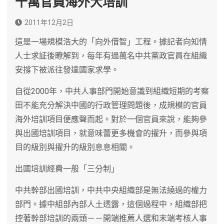
十萬官員海外大培訓
2011年12月2日
這是一場規模浩大的「向外借智」工程。據記者向知情
人士求証後瞭解到，每年有過萬名中共黨政官員在組織
安撐下被派往發達國家求學。
自從2000年，中共人事部門開始意識到組織短期的考察
田不能充分解決中國的行政管理問題後，成規模的官員
海外培訓項目便應聲而起。對於一個官員來說，能夠參
與出國培訓項目，就意味蕾更多機會的擢升，而參與項
目的級別與擢升的級別息息相關。
出國培訓經費一般「三分制」
中共幹部出國培訓，中共中央組織部是無法繞過的權力
部門。據中組部內部人土透露，這個過程中，組織部把
控著幹部培訓的兩頭－－開端推薦人選和末端考核人事