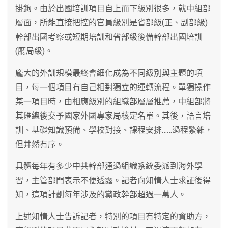
掛鉤。由於出國培訓項目自上而下級別很多，就中組部
層面，所能直接把控的官員級別是省部級(正、副部級)
幹部出國考察或短期培訓和省部級後備幹部出國培訓
(廳局級)。
龐大的外訓規模最終會細化成為不同級別與主題的項
目，每一個項目有自己相對獨立的運轉流程。單獨操作
某一項目時，由相應級別的組織部層層推薦，中組部將
其匯總後交予國家外國專家局核定名單。其後，語言培
訓、基礎知識預備、學校對接、課程安排……過程繁雜，
但井然有序。
具體每年有多少中共幹部通過組織系統委派到海外學
習，主管部門表示不便透露。記者向知情人士求証後得
知，這項計劃每年涉及的黨政幹部超過一萬人。
上述知情人士告訴記者，特別的項目有特定的資助方，