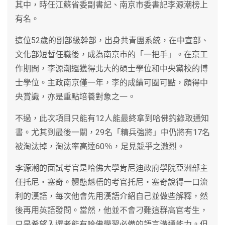
其中，時任江蘇省委副書記、南京市委書記李源潮榜上
有名。
這位52歲的副部級幹部，出身共青團系統，在中宣部、
文化部短暫任職後，成為南京市的「一把手」。在京工
作期間，李源潮還獲得北大的碩士學位和中央黨校的博
士學位。主政南京僅一年，李的成績可圈可點，頗得中
央賞識，亦是重點培養對象之一。
不過，此次項目只能有12人能最終拿到哈佛釣錄取通知
書。尤其到最後一關，29名「精兵強將」中仍將有17名
被淘汰掉，淘汰率高達60％，足見競爭之激烈。
李源潮的面試考官是哈佛大學肯尼迪政府學院亞洲部主
任托尼‧塞奇。體態魁梧的考官托尼‧塞奇說得一口流
利的漢語，每次他會先用漢語介紹自己並做些解釋，然
後再用英語發問。當然，他並不會刁難這群高官考生，
只是希望入選者能有哈佛學習必備的語言溝通能力。但