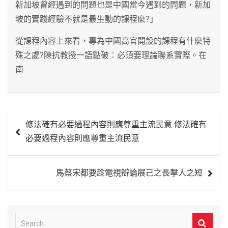
新加坡曾經遇到的問題也是中國當今遇到的問題，新加
坡的實踐經驗不就是最生動的課程麼?」
從課程內容上來看，專為中國高官開設的課程有什麼特
殊之處?陳抗教授一語點破：必須要理論聯系實際。在
南
文
修法確有必要過程內容則應尊重主流民意 修法確有
章
必要過程內容則應尊重主流民意
導
覽
馬蔡宋都要趁電視辯論展己之長擊人之短
S