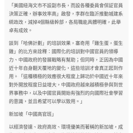
「美國紐海文市不設副市長，而設各種委員會保証官員
決策正確，辦事效率高」啟發，李群在臨沂推動城建系
統政改，減掉4個縣級幹部，各局職能具體明確，此舉
卓有成效。
談到「哈佛計劃」的培訓效果，塞奇用「雞生蛋，蛋生
雞」的比方來詮釋：國際化的培訓對中國官員的領導
力、中國政府的發展戰略有幫助；但同時，正因為中國
近十年自身翻天覆地的變化，這些培訓才會真正起到作
用。「這種積極的效應很大程度上歸功於中國近十年來
對外開放程度日益增大，中國政府越來越積極參與到世
界事務中，以及中國官員開始有強烈的向國際社會學習
的意識，並且希望可以學以致用。」
新加坡「中國高官班」
以經濟發達、政府高效、環境優美而著稱的新加坡，成