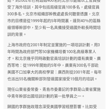
始，到2002年已有超過400名的北京市處級以上官員接
受了海外培訓，其中包括局級官員100多名，處級官員
300多名。北京市組織部幹教處處長何聽曾透露，北京
市的目標是從1999年起的5年時間裏，達到40％的區縣
級領導幹部中，至少有一名具備接受過國外較長時間培
訓的背景。
上海市政府在2001年制定並實施的一項培訓計劃，用3
年時間為政府部門等50家機構培養100名高級專業人
才。和北京幾乎同時啟動官員培訓計劃的還有廣東、廣
西等地：從1999年開始的5年中，廣東有300名千部赴
美國不口加拿大的高校學習：廣西則從2001年起，每年
也派出55名機關幹部到發達國家接受15個月的培訓。
現任山東省委常委、青島市委書記的李群是山東省實施
中青年幹部出國培訓計劃的第一批學員之一。
歸國的李群施政理念深受美國學習經歷影響。比如受