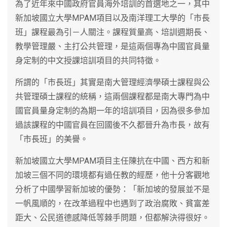
為了近年來中國政府官員海外培訓的首選地之一，其中
新加坡國立大學MPAM項目以及南洋理工大學的「市長
班」課程最為引－人關注。課程質量高、培訓週期長、
教學管理嚴、主打公共管理，是這兩個專為中國官員量
身定制的中文授課培訓項目的共同特徵。
所謂的「市長班」其實是南大管理經濟學碩士課程與公
共管理碩士課程的統稱，這兩個課程都是南大專門為中
國官員量身定制的為期一年的培訓項目，因為很多參加
過該課程的中國官員在回國後不久都晉升為市長，故有
「市長班」的美譽。
新加坡國立大學MPAM項目主任陳抗在中國、西方和新
加坡三個不同的環境都有過任教的經歷，他十分客觀地
分析了中國學習新加坡的優勢：「新加坡的發展並不是
一帆風順的，在改革過程中也遇到了政治腐敗、貧富差
距大、公民道德感降低等棘手問題，但都解決得很好。