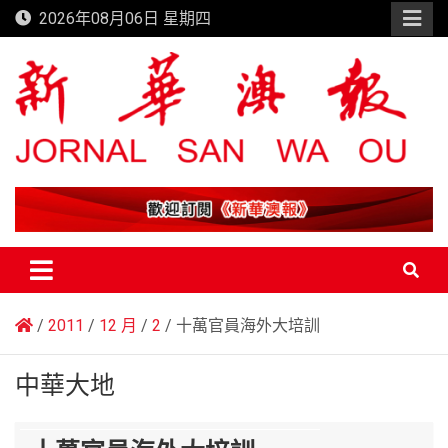
Skip
2026年08月06日 星期四
to
content
新華澳報
2011
12 月
2
十萬官員海外大培訓
中華大地