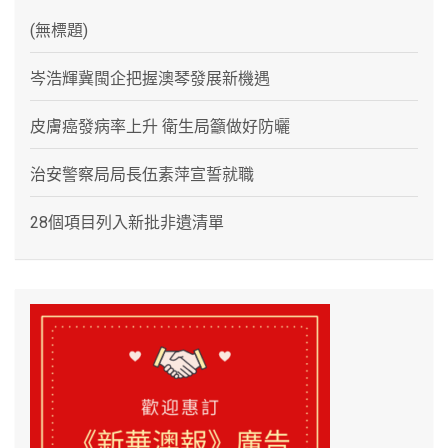
(無標題)
岑浩輝冀閩企把握澳琴發展新機遇
皮膚癌發病率上升 衛生局籲做好防曬
治安警察局局長伍素萍宣誓就職
28個項目列入新批非遺清單