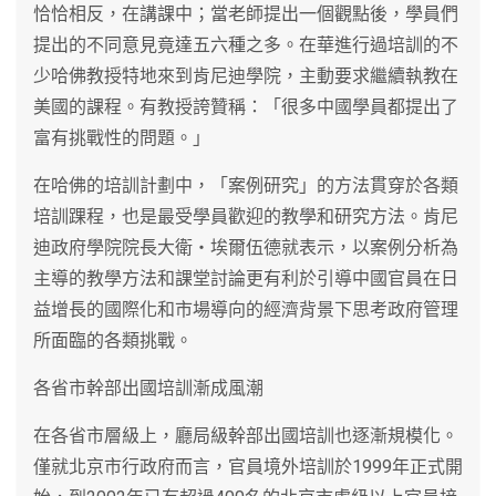
恰恰相反，在講課中；當老師提出一個觀點後，學員們
提出的不同意見竟達五六種之多。在華進行過培訓的不
少哈佛教授特地來到肯尼迪學院，主動要求繼續執教在
美國的課程。有教授誇贊稱：「很多中國學員都提出了
富有挑戰性的問題。」
在哈佛的培訓計劃中，「案例研究」的方法貫穿於各類
培訓踝程，也是最受學員歡迎的教學和研究方法。肯尼
迪政府學院院長大衛‧埃爾伍德就表示，以案例分析為
主導的教學方法和課堂討論更有利於引導中國官員在日
益增長的國際化和市場導向的經濟背景下思考政府管理
所面臨的各類挑戰。
各省市幹部出國培訓漸成風潮
在各省市層級上，廳局級幹部出國培訓也逐漸規模化。
僅就北京市行政府而言，官員境外培訓於1999年正式開