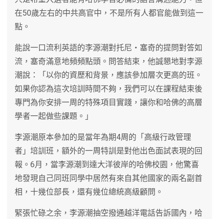
在50歲左右的中共高官中，不是所有人都官能做到這一
點。
能說一口流利英語的李源潮對托尼‧塞奇的提問對答如
流，塞奇滿意地頻頻點頭。問答結束，他誠懇地對李源
潮說：「以你的資歷和背景，應該參加層次更高的班。
如果你認為這次培訓時間不夠，我們可以在課程結束後
專門為你安排一周的特殊項目實踐，讓你和哈佛的高層
學者一起做些課題。」
李源潮原本參加的是當年為期4周的「高級行政管理
者」培訓班，額外的一周特訓是對他出色面試表現的回
報。6月，當李源潮到達大洋彼岸的哈佛校園，他驚喜
地發現自己同班同學中居然有來自其他國家的兩名副首
相，十幾位部長，還有幾位總統高級顧問。
緊張忙碌之余，李源潮抽空撥通越洋電話告訴國內，哈