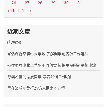
26
27
28
29
30
31
« 11 月
1 月 »
近期文章
(無標題)
岑浩輝視察澳琴大學城 了解開學前各項工作進展
橫琴單牌車北上爭取年內落實 擬採用預約制平衡車流
粵澳名優商品展開幕 簽署49份合作項目
粵在澳成功發行25億人民幣地方債