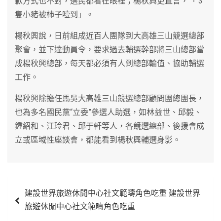
歉方式也不對，選民都看在眼裡；楊秋興更直言，「 3
隻小豬被柿子噎到」。
楊秋興說，日前組成近百人團隊到大高雄三山競選總部
聚會，並下達動員令，要求過去輔選幹部將三山總部當
成楊秋興總部，每天都必須有人到總部輪值、協助輔選
工作。
楊秋興除擔任馬吳大高雄三山競選總部顧問團總團長，
也為多名國民黨“立委”參選人助選，如林益世、邱毅、
鍾紹和、江玲君、邱于軒等人，各競選總部、後援會成
立或區域性座談會，都能看到楊秋興輔選身影。
文
建設世界旅遊休閒中心社文範疇角色吃重 建設世界
章
旅遊休閒中心社文範疇角色吃重
導