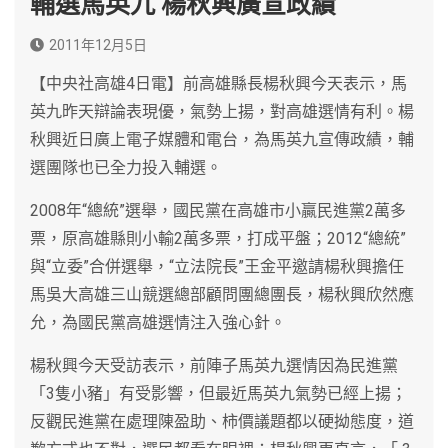
輔選馬英九 楊秋興廣宣政績
2011年12月5日
【中央社高雄4日電】前高雄縣長楊秋興今天表示，馬
英九昨天辯論表現優，氣勢上揚，對高雄選情有利。楊
秋興近日廣上電子媒體和電台，為馬英九宣傳政績，輔
選團隊也已全力投入輔選。
2008年“總統”選舉，國民黨在高雄市小贏民進黨2萬多
票，原高雄縣則小輸2萬多票，打成平盤；2012“總統”
與“立委”合併選舉，“立法院長”王金平邀請楊秋興擔任
馬吳大高雄三山競選總部顧問團總團長，楊秋興欣然應
允，為國民黨高雄選情注入強心針。
楊秋興今天受訪表示，前陣子馬英九選情因為民進黨
「3隻小豬」有受影響，但最近馬英九氣勢已經上揚；
反觀民進黨在處理陳盈助、柿價議題都以硬拗態度，道