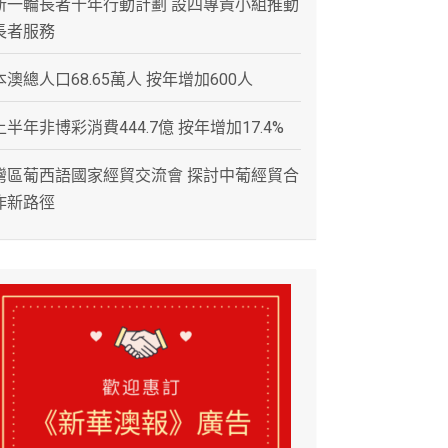
新一輪長者十年行動計劃 設四專責小組推動
長者服務
本澳總人口68.65萬人 按年增加600人
上半年非博彩消費444.7億 按年增加17.4%
灣區葡西語國家經貿交流會 探討中葡經貿合
作新路徑