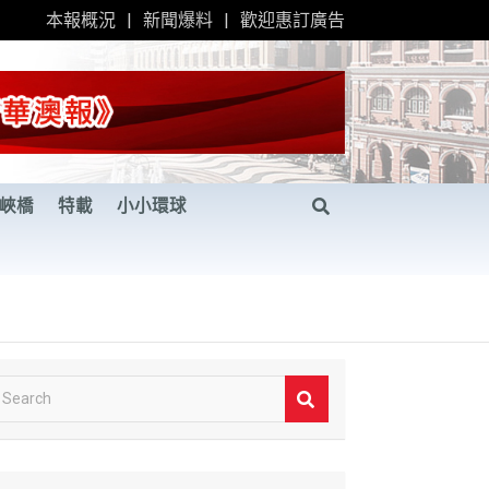
本報概況
新聞爆料
歡迎惠訂廣告
峽橋
特載
小小環球
S