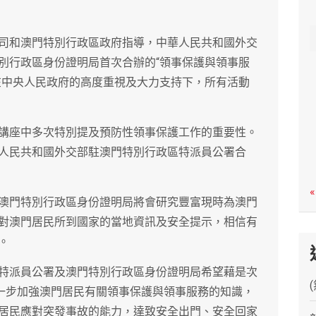
c
h
司和澳門特別行政區政府指導，中華人民共和國外交
別行政區身份證明局首次合辦的“領事保護與領事服
束。在中央人民政府的高度重視及大力支持下，所有活動
講座中多次特別提及預防性領事保護工作的重要性。
人民共和國外交部駐澳門特別行政區特派員公署合
«
澳門特別行政區身份證明局將會研究豐富現時為澳門
對澳門居民所到國家的當地資訊及安全提示，相信有
。
特派員公署及澳門特別行政區身份證明局希望藉是次
進一步加強澳門居民有關領事保護與領事服務的知識，
居民應對突發事故的能力，達致安全出門、安全回家