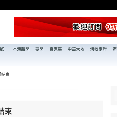
權）
本澳新聞
要聞
百家臺
中華大地
海峽兩岸
海
周結束
e
a
結束
r