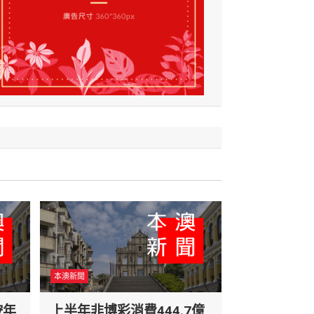
本澳新聞
按年
上半年非博彩消費444.7億