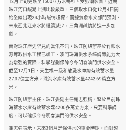
12月上旬更跌至1500立方米每秒。受強潮影響，近期
珠江河口鹹潮上溯比較嚴重，三個取水口從12月4日開
始全線出現24小時鹹情超標。而據氣象水文部門預測，
未來西北江來水將繼續減少，三角洲鹹情將進一步加
劇。
面對珠江歷史罕見的當汛不汛，珠江防總辦基於竹銀水
源等取供水工程已竣工、澳門珠海供水系統調節能力大
為增強的實際，科學謀劃保障今冬明春澳門供水安全。
截至12月1日，天生橋一級和龍灘水庫總有效蓄水量
27.37億立方米，珠海水庫有效蓄水量4242.69萬立方
米。
珠江防總辦主任、珠江委副主任謝志強稱，鋻於目前珠
海蓄水水庫有效蓄水達4200多萬立方米，只要科學調
度，可以確保今冬明春澳門的供水安全。
謝志強表示，未來3個月是保供水的重要時期，面對越