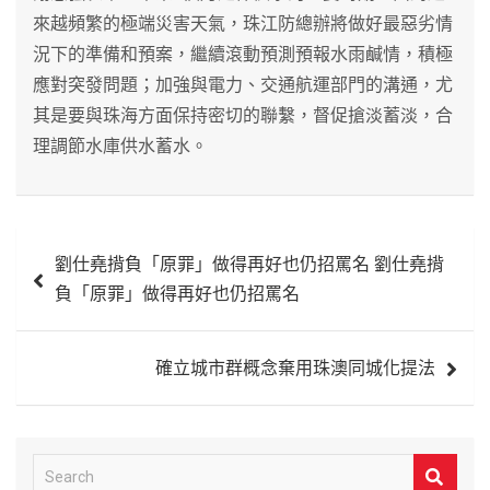
來越頻繁的極端災害天氣，珠江防總辦將做好最惡劣情
況下的準備和預案，繼續滾動預測預報水雨鹹情，積極
應對突發問題；加強與電力、交通航運部門的溝通，尤
其是要與珠海方面保持密切的聯繫，督促搶淡蓄淡，合
理調節水庫供水蓄水。
文
劉仕堯揹負「原罪」做得再好也仍招罵名 劉仕堯揹
章
負「原罪」做得再好也仍招罵名
導
覽
確立城市群概念棄用珠澳同城化提法
S