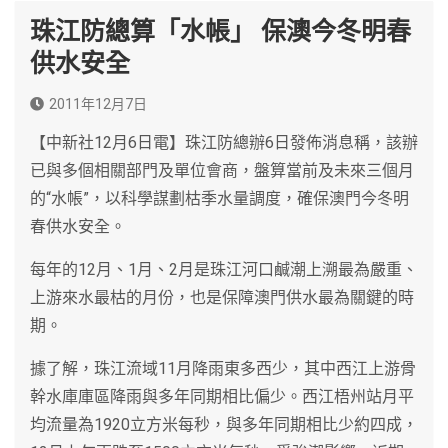
珠江防總算「水帳」 保澳今冬明春
供水安全
2011年12月7日
【中新社12月6日電】珠江防總辦6日發佈消息稱，該辦
已與多個相關部門及單位會商，盤算當前及未來三個月
的“水帳”，以科學謀劃枯季水量調度，確保澳門今冬明
春供水安全。
每年的12月、1月、2月是珠江河口鹹潮上溯最為嚴重、
上游來水最枯的月份，也是保障澳門供水最為關鍵的時
期。
據了解，珠江流域11月降雨東多西少，其中西江上游骨
幹水庫庫區降雨與多年同期相比偏少。西江梧州站月平
均流量為1920立方米每秒，與多年同期相比少約四成，