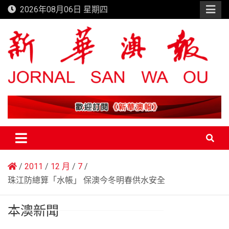
Skip
2026年08月06日 星期四
to
content
新華澳報
2011
12 月
7
珠江防總算「水帳」 保澳今冬明春供水安全
本澳新聞