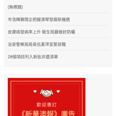
(無標題)
岑浩輝冀閩企把握澳琴發展新機遇
皮膚癌發病率上升 衛生局籲做好防曬
治安警察局局長伍素萍宣誓就職
28個項目列入新批非遺清單