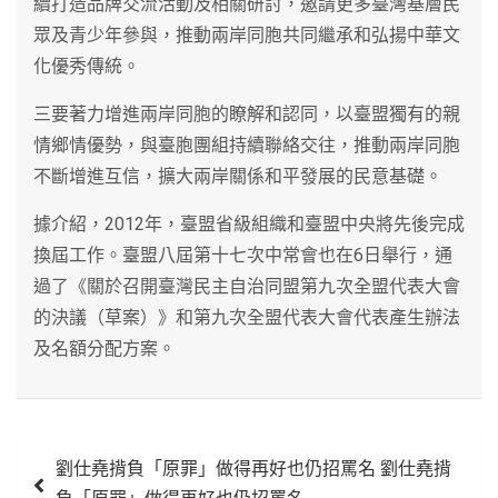
續打造品牌交流活動及相關研討，邀請更多臺灣基層民
眾及青少年參與，推動兩岸同胞共同繼承和弘揚中華文
化優秀傳統。
三要著力增進兩岸同胞的瞭解和認同，以臺盟獨有的親
情鄉情優勢，與臺胞團組持續聯絡交往，推動兩岸同胞
不斷增進互信，擴大兩岸關係和平發展的民意基礎。
據介紹，2012年，臺盟省級組織和臺盟中央將先後完成
換屆工作。臺盟八屆第十七次中常會也在6日舉行，通
過了《關於召開臺灣民主自治同盟第九次全盟代表大會
的決議（草案）》和第九次全盟代表大會代表產生辦法
及名額分配方案。
文
劉仕堯揹負「原罪」做得再好也仍招罵名 劉仕堯揹
章