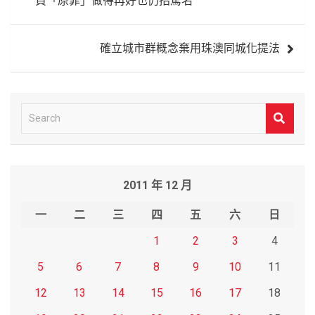
負「原罪」做得再好也仍招罵名
導
覽
確立城市群概念棄用珠澳同城化提法
S
e
a
r
2011 年 12 月
c
h
一
二
三
四
五
六
日
1
2
3
4
5
6
7
8
9
10
11
12
13
14
15
16
17
18