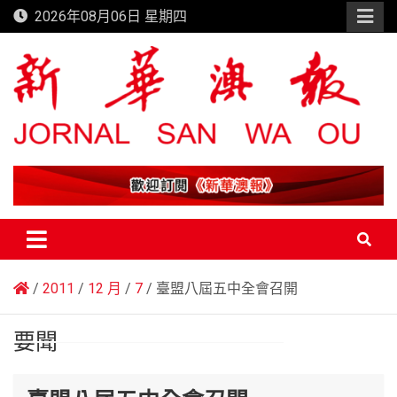
Skip
2026年08月06日 星期四
to
content
新華澳報
2011
12 月
7
臺盟八屆五中全會召開
要聞