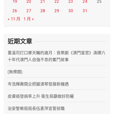
19
20
21
22
23
24
25
26
27
28
29
30
31
« 11 月
1 月 »
近期文章
重溫司打口摩天輪的歲月：音樂劇《澳門皇宮》演繹六
十年代澳門人自強不息的奮鬥故事
(無標題)
岑浩輝冀閩企把握澳琴發展新機遇
皮膚癌發病率上升 衛生局籲做好防曬
治安警察局局長伍素萍宣誓就職