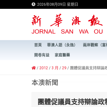
Skip
2026年08月09日 星期日
to
content
新華澳報
首頁
華澳人語（永逸）
兩岸觀察（富
開卷有益
家庭醫藥
2012
3 月
29
團體促議員支持辯論
本澳新聞
團體促議員支持辯論政