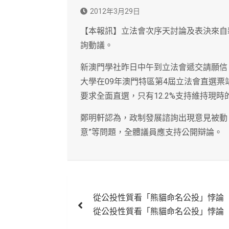
2012年3月29日
【本報訊】立法會次序天討論及表決來自
詢動議。
新澳門學社昨日中午到立法會遞交請願信
大學在09年澳門特區第4屆立法會直選票
要求全面直選，只有12.2%支持維持現時
鄭明軒認為，政制發展諮詢出現意見被動
意”等問題，全體議員應支持公開辯論。
文
從公投性質看「熊貓命名公投」悖論
章
從公投性質看「熊貓命名公投」悖論
導