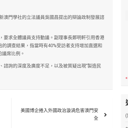
c
h
新澳門學社的立法議員吳國昌提出的辯論政制發展諮
，要求全體議員支持動議。副理事長鄭明軒引用香港
站的調查結果，指當時有40%受訪者支持增加直選和
的議席比例。
、諮詢的深度及廣度不足，以及被質疑出現“製造民
«
美國博企捲入外國政治漩渦危害澳門安
全