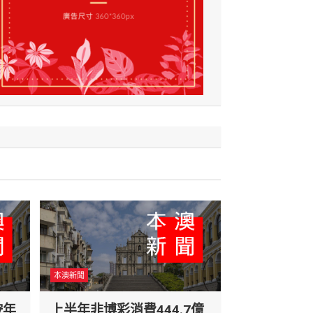
本澳新聞
按年
上半年非博彩消費444.7億