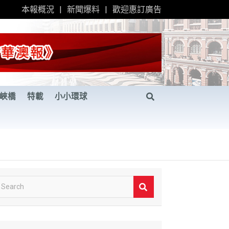
本報概況
新聞爆料
歡迎惠訂廣告
峽橋
特載
小小環球
S