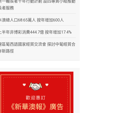
新一輪長者十年行動計劃 設四專責小組推動
長者服務
本澳總人口68.65萬人 按年增加600人
上半年非博彩消費444.7億 按年增加17.4%
灣區葡西語國家經貿交流會 探討中葡經貿合
作新路徑