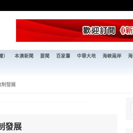
權）
本澳新聞
要聞
百家臺
中華大地
海峽兩岸
海
政制發展
e
a
制發展
r