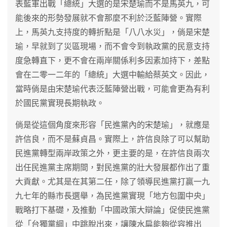
表藍軍出戰「總統」大選的是宋楚瑜而不是馬英九，可
能後來的形勢發展就不會那麼不利於泛藍陣營。實際
上，馬英九支持度的轉折點是「八八水災」，倘是宋楚
瑜，早就到了災區現場，而不會令到執政黨的民意支持
度急轉直下，更不會在兩岸關係利多因素加持下，差點
會在二零一二年的「總統」大選中輸給蔡英文。因此，
當時倘是由宋楚瑜代表泛藍陣營出戰，可能會更為有利
於國民黨實現長期執政。
倘是從這個角度來形容「民進黨內的宋楚瑜」，就應是
許信良，而不是蘇貞昌。實際上，許信良除了可以幫助
民進黨轉型兩岸政策之外，更主要的是，在許信良兩次
出任民進黨主席期間，對民進黨的壯大發展都作出了重
大貢獻。尤其是在其第二任，除了領導民進黨打贏一九
九七年的縣市長選舉，為民進黨實現「地方包圍中央」
戰略打下基礎，及推動「中國政策大辯論」促使民進黨
從「台獨黨綱」中跳脫出來，讓陳水扁能夠從容推出