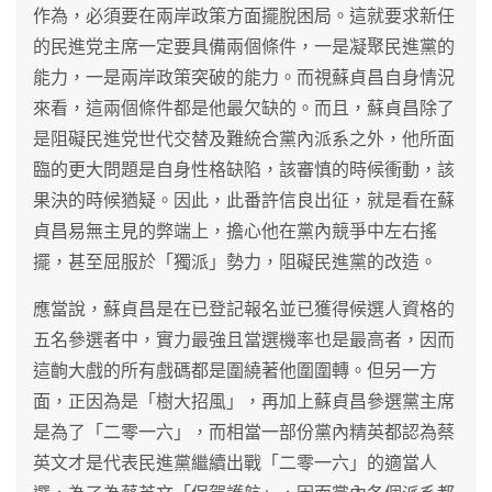
作為，必須要在兩岸政策方面擺脫困局。這就要求新任
的民進党主席一定要具備兩個條件，一是凝聚民進黨的
能力，一是兩岸政策突破的能力。而視蘇貞昌自身情況
來看，這兩個條件都是他最欠缺的。而且，蘇貞昌除了
是阻礙民進党世代交替及難統合黨內派系之外，他所面
臨的更大問題是自身性格缺陷，該審慎的時候衝動，該
果決的時候猶疑。因此，此番許信良出征，就是看在蘇
貞昌易無主見的弊端上，擔心他在黨內競爭中左右搖
擺，甚至屈服於「獨派」勢力，阻礙民進黨的改造。
應當說，蘇貞昌是在已登記報名並已獲得候選人資格的
五名參選者中，實力最強且當選機率也是最高者，因而
這齣大戲的所有戲碼都是圍繞著他圍圍轉。但另一方
面，正因為是「樹大招風」，再加上蘇貞昌參選黨主席
是為了「二零一六」，而相當一部份黨內精英都認為蔡
英文才是代表民進黨繼續出戰「二零一六」的適當人