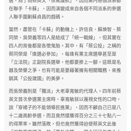
選，為了為蔡英文「保駕護航」，因而黨內各個派系都
在聯手「卡蘇」，因而演變成來自各個不同派系的參選
人聯手圍剿蘇貞昌的戲碼。
當然，盡管在「卡蘇」的動機上，許信良、蘇煥智、蔡
同榮、吳榮義等四人是結成了「統一戰線」，但其實在
四人的背後都是各懷鬼胎。其中，有「蔡公投」之稱的
蔡同榮是「逢選必參加」，每逢有黨主席選舉甚至是
「立法院」正副院長選舉，他都要摻上一腳。這既是名
器及榮譽之爭，也有可能是要藉著擁有相關職務，來推
銷其「公投建國」的美夢。
而吳榮義則是「獨派」大老辜寬敏的代理人。四年前蔡
英文首次參選黨主席時，辜寬敏就以蔑視女性的口吻，
說「穿裙子的不能領導民進黨」，因而不顧自己已是八
十二歲高齡參選，而且竟然還獲得百分之三十七點八一
的得票率。雖然落敗，但也竟然獲得迫使蔡英文此後