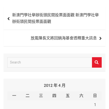
文
新澳門學社舉辦街頭民間投票面面觀 新澳門學社舉
章
辦街頭民間投票面面觀
導
覽
放風陳長文將回鍋海基會透釋重大訊息
S
e
a
r
2012 年 4 月
c
h
一
二
三
四
五
六
日
1