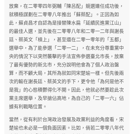
放棄，在二零零四年弼輔「陳呂配」競選連任成功後，
就積極謀劃在二零零八年推出「蘇蔡配」。正因為如
此，蘇貞昌才自認為是接替陳水扁「延續民進黨江山」
的最佳人選，並先後在二零零八年和二零一二年與謝長
廷、蔡英文「槓上」，甚至還在二零一零年的「五都」
選舉中，為了能參選「二零一二」，在未充分尊重黨中
央的情況下以突然襲擊的手法宣佈參選臺北市長，放棄
了最有優勢的新北市，充分說明他會為了個人政治盤
算，而不顧大局，其所為就如同宋楚瑜一樣。但先後兩
次的輸在謝長廷、蔡英文的手下，更令他「為何是他不
是我」的心態積鬱得化不開。因此，他就必然要趁此次
黨主席選舉，及早搶佔高地，為自己的「二零一六」佔
據有利戰略位置。
當然，從有利於台灣政治發展及政黨利益的角度看，宋
楚瑜也未必是一個負面因素。比如，倘若二零零八年代