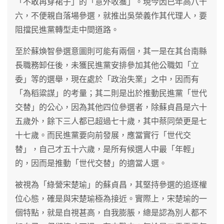
「不敢再穿裙子」的「意外收獲」。現今因已年高八十
六，不便親自落場參選，就推出吳榮義作其代理人，要
阻擋民進黨轉型走中間道路。
至於蘇煥智參選意圖則可能有兩個，其一是在其台南縣
長職務卸任後，未獲民進黨安排參加其他公職如「立
委」等的選舉，現在處於「政治失業」之中，因而有
「為稻粱謀」的考量；其二則是出於推動民進黨「世代
交替」的公心，因為其他四位參選者，除蘇貞昌是六十
五歲外，餘下三人都已超過七十歲，其中蔡同榮更是七
十七歲。而民進黨要向前發展，應當實行「世代交
替」，自己才五十六歲，是所有候選人中最「年輕」
的，因而是推動「世代交替」的適當人選。
被視為「綠營宋楚瑜」的蘇貞昌，其堅持參選的追逐權
位心態，確是與宋楚瑜極為接近。實際上，宋楚瑜的一
個特點，就是自視甚高，自我膨脹，總是認為別人都不