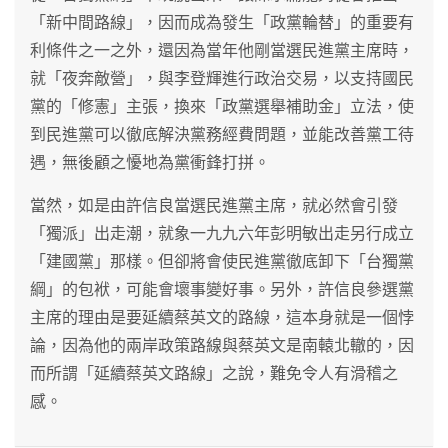
「新中間路線」，因而成為發生「政黨輪替」的重要有
利條件之一之外，還因為當年他剛當選民進黨主席時，
就「夜奔敵營」，與李登輝進行政治交易，以支持國民
黨的「修憲」主張，換來「政黨選舉補助金」立法，使
到民進黨可以徹底解決黨務經費問題，並能改善黨工待
遇，無後顧之懮地為黨衝鋒打拼。
當然，如是由許信良當選民進黨主席，就必然會引發
「獨派」出走潮，就象一九九六年彭明敏出走另行成立
「建國黨」那樣。但卻將會使民進黨徹底卸下「台獨黨
綱」的包袱，可能會壞事變好事。另外，許信良參選黨
主席的理由是要延續蔡英文的路線，這本身就是一個悖
論，因為他的兩岸政策路線與蔡英文是南轅北轍的，因
而所謂「延續蔡英文路線」之說，難免令人有滑稽之
感。