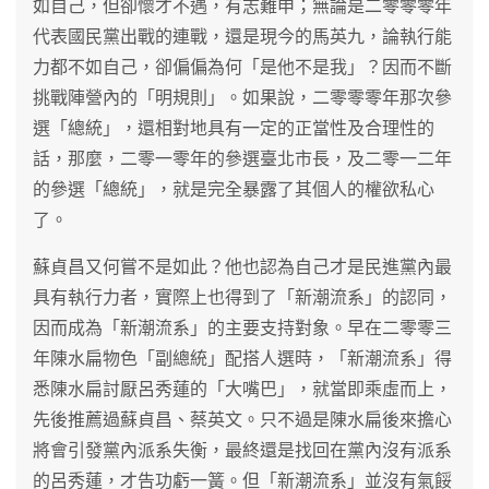
如自己，但卻懷才不遇，有志難申；無論是二零零零年
代表國民黨出戰的連戰，還是現今的馬英九，論執行能
力都不如自己，卻偏偏為何「是他不是我」？因而不斷
挑戰陣營內的「明規則」。如果說，二零零零年那次參
選「總統」，還相對地具有一定的正當性及合理性的
話，那麼，二零一零年的參選臺北市長，及二零一二年
的參選「總統」，就是完全暴露了其個人的權欲私心
了。
蘇貞昌又何嘗不是如此？他也認為自己才是民進黨內最
具有執行力者，實際上也得到了「新潮流系」的認同，
因而成為「新潮流系」的主要支持對象。早在二零零三
年陳水扁物色「副總統」配搭人選時，「新潮流系」得
悉陳水扁討厭呂秀蓮的「大嘴巴」，就當即乘虛而上，
先後推薦過蘇貞昌、蔡英文。只不過是陳水扁後來擔心
將會引發黨內派系失衡，最終還是找回在黨內沒有派系
的呂秀蓮，才告功虧一簧。但「新潮流系」並沒有氣餒