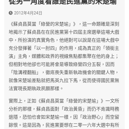
從另一角度看誰是民進黨的宋楚瑜
2012年4月24日
《蘇貞昌莫當「綠營的宋楚瑜」》，這一命題確是深刻
地揭示了蘇貞昌在在民進黨第十四屆主席選舉這場大戲
中，所扮演的真實角色，他絕對可以說是在這場大戲中
充分發揮著「以一肘四」的作用，成為真正的「領銜主
演」主角，媒體和政界的視線焦點都集聚在他的身上；
但相對地他卻也可能將會是導致綠營四分五裂，因而
「陰溝裡翻船」，徹底喪失重新執政機會的關鍵人物，
就像宋楚瑜差點就把馬英九拉下馬，從而使得國民黨無
法實現長期執政夙願那樣。
實際上，正如《蘇貞昌莫當「綠營的宋楚瑜」》一文所
分析的那樣，蘇貞昌面對「政治黃昏」而仍不肯識時務
退隱，恐怕也會如宋楚瑜一樣，因「政治野心」而空留
餘恨。這是因為，民進黨要想在二零一六年大選中有所