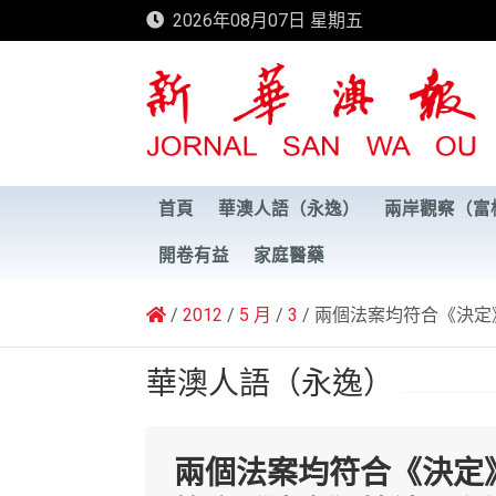
Skip
2026年08月07日 星期五
to
content
新華澳報
首頁
華澳人語（永逸）
兩岸觀察（富
開卷有益
家庭醫藥
2012
5 月
3
兩個法案均符合《決定
華澳人語（永逸）
兩個法案均符合《決定