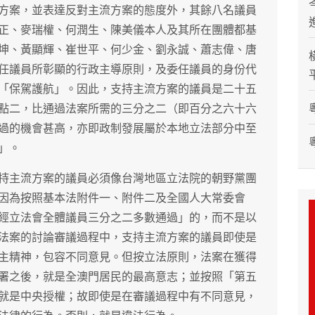
方案，並表達反對主流方案的態度外，其餘八名議員
正、麥瑞權、何潤生、陳美儀本人及其所在團體都基
坤、黃顯輝、崔世平、何少金、劉永誠、蕭志偉、唐
任議員所彰顯的行政主導原則，及委任議員的身份代
「保駕護航」。因此，支持主流方案的議員是二十五
點二，比通過法案所需的三分之二（即百分之六十六
過的機會甚高，亦即政制發展屬於本地立法部分中至
」。
持主流方案的議員必須像台灣地區立法院的朝野黨團
因為按照基本法附件一、附件二及全國人大常委會
經立法會全體議員三分之二多數通過」的，而不是以
法案的討論審議過程中，支持主流方案的議員即使是
主精神，包容不同意見。但按立法原則，法案在獲得
署之後，就是全澳門居民的最高意志；並按照「第五
就是中央授權；故即使是在審議過程中有不同意見，