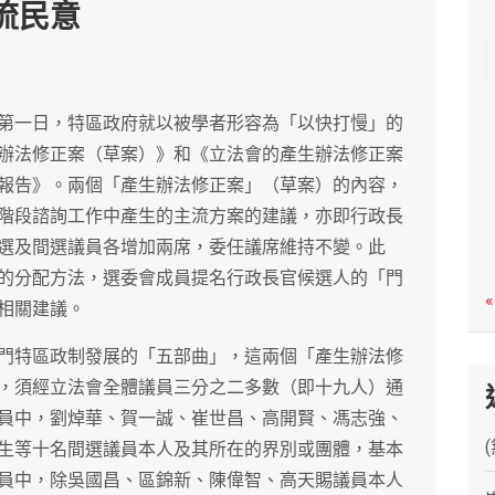
流民意
c
h
第一日，特區政府就以被學者形容為「以快打慢」的
辦法修正案（草案）》和《立法會的產生辦法修正案
報告》。兩個「產生辦法修正案」（草案）的內容，
階段諮詢工作中產生的主流方案的建議，亦即行政長
選及間選議員各增加兩席，委任議席維持不變。此
的分配方法，選委會成員提名行政長官候選人的「門
«
相關建議。
門特區政制發展的「五部曲」，這兩個「產生辦法修
，須經立法會全體議員三分之二多數（即十九人）通
員中，劉焯華、賀一誠、崔世昌、高開賢、馮志強、
生等十名間選議員本人及其所在的界別或團體，基本
員中，除吳國昌、區錦新、陳偉智、高天賜議員本人