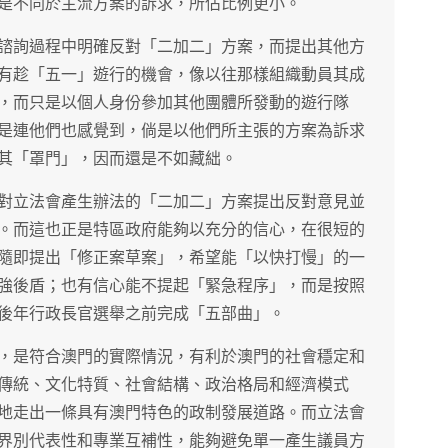
是不同於主流方案的訴求，所佔比例更小。
諮詢過程中明確反對「二加二」方案，而提出其他方
有趁「五一」遊行的機會，像以往那樣組織動員其成
，而只是以個人身份參加其他團體所發動的遊行隊
是連他們也感覺到，倘是以他們所主張的方案為訴求
其「罩門」，因而還是不如藏絀。
對立法會產生辦法的「二加二」方案提出反對意見並
。而這也正是特區政府能夠以充分的信心，在很短的
隨即提出「修正案草案」，希望能「以快打慢」的一
強後盾；也有信心能不提起「緊急程序」，而是按照
後年行政長官選舉之前完成「五部曲」。
，是符合澳門的實際情況，有利於澳門的社會穩定和
傳統、文化特質、社會結構、政治格局和經濟模式
地走出一條具有澳門特色的政制發展道路。而立法會
界別代表性和專業互補性，能夠避免單一產生議員方