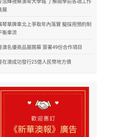
岑浩輝視察澳琴大學城 了解開學前各項工作
進展
橫琴單牌車北上爭取年內落實 擬採用預約制
平衡車流
粵澳名優商品展開幕 簽署49份合作項目
粵在澳成功發行25億人民幣地方債