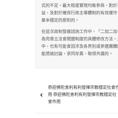
式的不足，最大程度實現均衡參與，對於
益，及對於確保行政主導體制的有效運作
基本穩定的原則的。
在這次政制發展諮詢工作中，「二加二加
為完善立法會間選制度的具體修改方法，
中，也有可能會因涉及各界別或參選團體
能透過討論，求同存異，取得共識的。
文
恭迎佛陀舍利有利發揮宗教穩定社會
章
用 恭迎佛陀舍利有利發揮宗教穩定社
導
會作用
覽