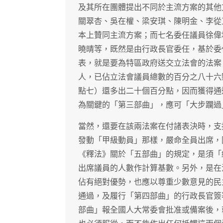
及其所在團體提出不同於主流方案的其他
關翠杏、吳在權、梁安琪、陳明金、李從
本上贊同主流方案；而七名委任議員徐偉
曉晴等，既然是由行政長官委任，基於委
表，就是要為特區政府送交立法會的法案
人，已佔立法會議員總數的百分之八十六
點七）還多出二十個百分點，因而獲得通
為關鍵的「第三部曲」，應可「大步躝過
當然，還要在該兩法案在付諸表決時，支
發動「甲級動員」那樣，嚴命全員出席，
《釋法》關於「五部曲」的規定，是須「
出席議員的人數作計算基數。另外，是在
佔有絕對優勢，也應以尊重少數意見的民
通過，及履行「第四部曲」的行政長官簽
部曲」報全國人大常委會批准或備案後，