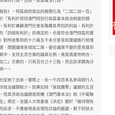
法律的行為。否則，就是違法行為。
報告》，特區政府提出的被簡化為「二加二加一百」
於「有利於保持澳門特別行政區基本政治制度的穩
，有利於兼顧澳門社會各階層各界別的利益，有利於
的「四個有利於」的規定的，也是符合澳門特區的實
》對所收集到的十六萬五千多分意見和建議進行梳理
選、間選議席各增加二席，委任議席不變的意見達到
員中，支持主流方案的議員比例，竟是高度地吻合。
加二」方案的，只有百分之十三點，而且訴求頗為分
統一。
也反映了出來。實際上，在一千四百多名參與遊行人
涉政治議題較少。如果扣除「家庭團聚」議題的五百
，但其涉政治議題是抵觸《澳門基本法》和《中葡聯
生」規定，全國人大常委會《決定》關於「維持現有
的訴求，不應被視為合理性討論的範圍，剩下的就大