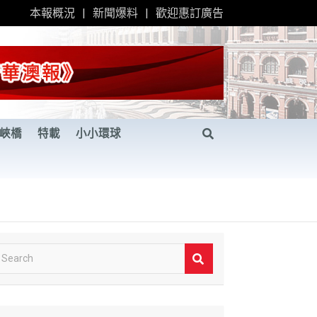
本報概況
新聞爆料
歡迎惠訂廣告
峽橋
特載
小小環球
S