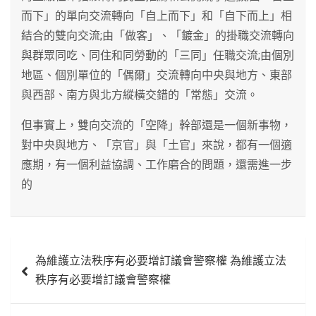
而下」的單向交流轉向「自上而下」和「自下而上」相
結合的雙向交流;由「做客」、「鍍金」的掛職交流轉向
與群眾同吃、同住和同勞動的「三同」任職交流;由個別
地區、個別單位的「偶爾」交流轉向中央與地方、東部
與西部、南方與北方縱橫交錯的「常態」交流。
但事實上，雙向交流的「空降」幹部還是一個新事物，
對中央與地方、「京官」與「土官」來說，都有一個適
應期，有一個利益協調、工作磨合的問題，還需進一步
的
文
為維護立法秩序有必要增訂議會警察權 為維護立法
章
秩序有必要增訂議會警察權
導
覽