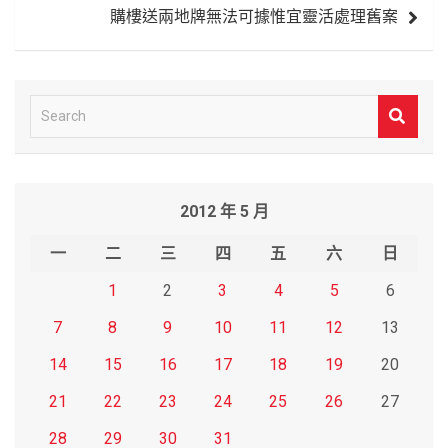
購樓送兩地牌無法可據惟宜靈活處理舊案
S
e
a
r
2012 年 5 月
c
h
一
二
三
四
五
六
日
1
2
3
4
5
6
7
8
9
10
11
12
13
14
15
16
17
18
19
20
21
22
23
24
25
26
27
28
29
30
31