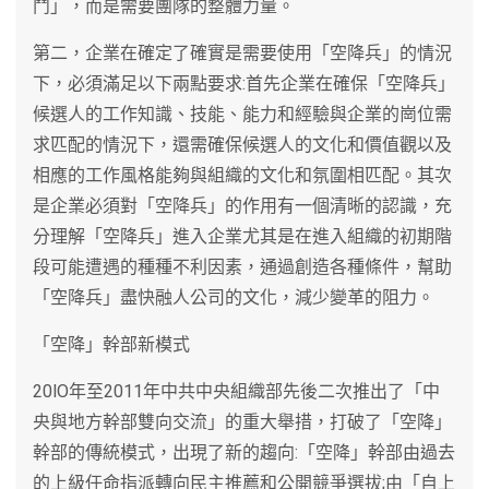
鬥」，而是需要團隊的整體力量。
第二，企業在確定了確實是需要使用「空降兵」的情況
下，必須滿足以下兩點要求:首先企業在確保「空降兵」
候選人的工作知識、技能、能力和經驗與企業的崗位需
求匹配的情況下，還需確保候選人的文化和價值觀以及
相應的工作風格能夠與組織的文化和氛圍相匹配。其次
是企業必須對「空降兵」的作用有一個清晰的認識，充
分理解「空降兵」進入企業尤其是在進入組織的初期階
段可能遭遇的種種不利因素，通過創造各種條件，幫助
「空降兵」盡快融人公司的文化，減少變革的阻力。
「空降」幹部新模式
20lO年至2011年中共中央組織部先後二次推出了「中
央與地方幹部雙向交流」的重大舉措，打破了「空降」
幹部的傳統模式，出現了新的趨向:「空降」幹部由過去
的上級任命指派轉向民主推薦和公開競爭選拔;由「自上