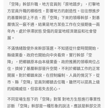
「空降」幹部升職，地方官員則「原地踏步」，打擊地
方官員升職的積極性，影響地方的創造性。往往想進步
的基層幹部上不去，而「空降」下來的領導幹部，對基
層情況一竅不通，結果是地方某些工作在交接期後一兩
年內，處於停滯狀態.受傷的是當地經濟建設和社會發
展。
不滿情緒致使外來幹部落選。不知道從什麼時間開始，
縣級黨委、政府也開始向中央看齊，實行幹部「空
降」，把鄉鎮原本由本級黨委、政府推薦的領導崗位占
住，擠掉了基層幹部晉升空間，不利於鄉鎮工作的正常
開展。對於鄉鎮來說，在控制編制、人員的情況下，從
市、縣「空降」官員到鄉鎮去任職，雖然可以提高上級
的組織威信，但容易失去民心。
不同官場生態下的「空降」對策 對地方生態進行專業性
診斷 「空降」幹部是一種形象的說法，應該是幹部交流