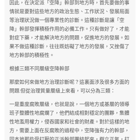
因此，在決定派「空降」幹部到地方時，首先要做的事
情就是要對這些地方的政治生態、工作狀況、發展局面
等治理狀況做一個專業性的診斷。這種診斷是讓「空
降」幹部發揮積極作用的必備工作。只有做好了，才能
對症下藥，才能解決地方的問題，促進地方的發展。如
果不做這種診斷，往往既妨礙了地方的發展，又挫傷了
地方幹部的積極性。
根據三類不同層級空降幹部
那麼如何來做地方治理診斷呢？這裏面涉及很多方面的
問題.但從治理質量層級上來看，可以分為三類：
一是重度腐敗層級，也就是說，一個地方或基層的領導
班子整體性地腐爛了，他們結成相對穩定的團夥，集體
性地濫用權力，侵吞國家和社會的財產。對於這樣的地
方，需要上面在反腐敗的過程中，空降強有力的幹部，
同本地那些受打壓的正派幹部團結起來，樹立正氣，打