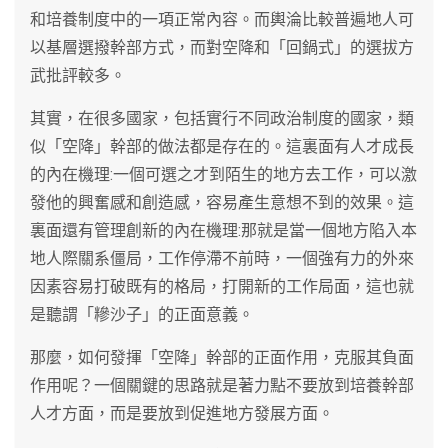
和培養制度中的一項正常內容。而輿淪比較普遍地人可
以基層選撥幹部方式，而對空降和「回鍋式」的選拔方
武批評較多。
其實，在很多國家，包括實行不同政治制度的國家，類
似「空降」幹部的做法都是存在的。這裏面有人才成長
的內在機理:一個可選之才到陌生的地方去工作，可以激
發他的興奮感和創造感，容易產生意想不到的效果。這
裏面還有管理創新的內在機理:那就是當一個地方陷入本
地人際關系僵局，工作停滯不前時，一個強有力的外來
因素容易打破既有的格局，打開新的工作局面，這也就
是聽謂「糝沙子」的正面意義。
那麼，如何發揮「空降」幹部的正面作用，克服其負面
作用呢？一個關鍵的思路就是著力點不要放到培養幹部
人才方面，而是要放到促進地方發展方面。