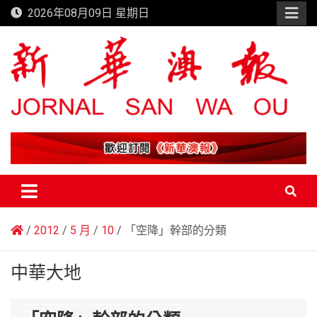
Skip
2026年08月09日 星期日
to
content
新華澳報
2012
5 月
10
「空降」幹部的分類
中華大地