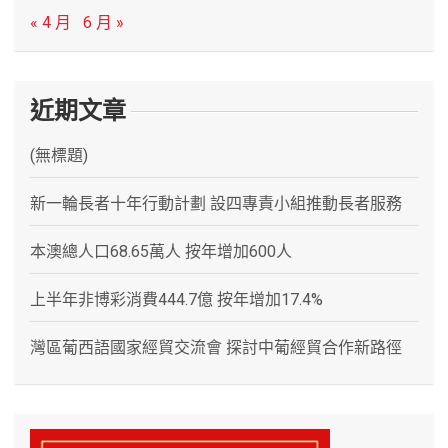
« 4 月
6 月 »
近期文章
(無標題)
新一輪長者十年行動計劃 設四專責小組推動長者服務
本澳總人口68.65萬人 按年增加600人
上半年非博彩消費444.7億 按年增加17.4%
灣區葡西語國家經貿交流會 探討中葡經貿合作新路徑