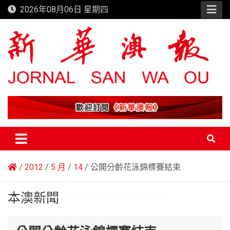
Skip
2026年08月06日 星期四
to
content
新華澳報
2012
5 月
14
公開分齡花泳錦標賽結束
本澳新聞