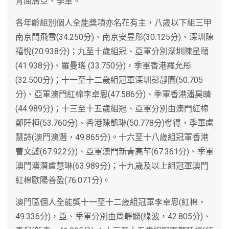
青屈居亞、季軍。
各年齡組別個人全能獎項亦名花有主，八歲以下組三甲
南京閆飛雪(34.250分)、南京安昱彤(30.125分)、深圳陳
禧悅(20.938分)；九至十歲組冠、亞軍分別深圳陳星頤
(41.938分)、羅曼瑤 (33.750分)，季軍香港羅允彤
(32.500分)；十一至十二歲組冠軍深圳彭靜園(50.705
分)、亞軍澳門紅棉李卓恩(47.586分)、季軍香港潘昊晴
(44.989分)；十三至十五歲組冠、亞軍分別由澳門紅棉
鄭阡桓(53.760分)、香港陳凱琳(50.778分)奪得，季軍盧
慧詩(澳門澳潛，49.865分)。十六至十八歲組冠軍香港
曹文懿(67.922分)、亞軍澳門新青高芊(67.361分)、季軍
澳門澳潛盧慧琳(63.989分)；十九歲及以上組冠軍澳門
紅棉歐陽善盈(76.071分)。
澳門區個人全能獎十一至十二歲組冠軍李卓恩(紅棉，
49.336分)，亞、季軍分別由周靜嫻(綠波，42.805分)、