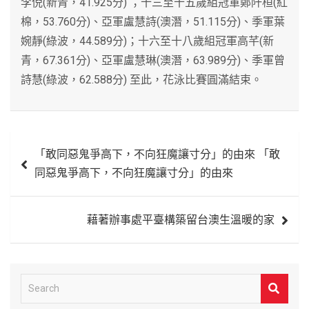
李倪(新青，41.925分) ；十三至十五歲組冠軍鄭阡桓(紅
棉，53.760分)、亞軍盧慧詩(澳潛，51.115分)、季軍葉
婉靜(綠波，44.589分)；十六至十八歲組冠軍高芊(新
青，67.361分)、亞軍盧慧琳(澳潛，63.989分)、季軍曾
詩慧(綠波，62.588分) 至此，花泳比賽圓滿結束。
文
「敢同惡鬼爭高下，不向狂魔讓寸分」的由來 「敢
章
同惡鬼爭高下，不向狂魔讓寸分」的由來
導
覽
藉著辦事處平臺構築留台澳生溫暖的家
S
e