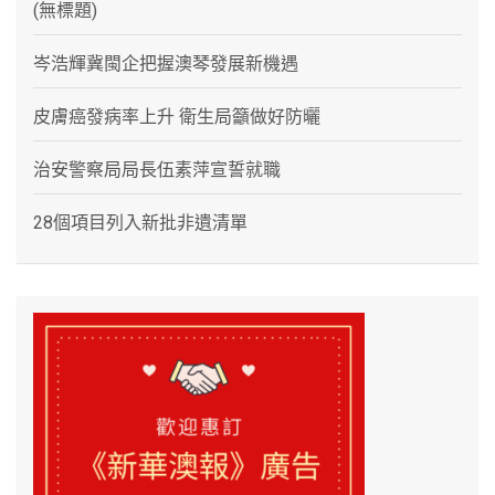
(無標題)
岑浩輝冀閩企把握澳琴發展新機遇
皮膚癌發病率上升 衛生局籲做好防曬
治安警察局局長伍素萍宣誓就職
28個項目列入新批非遺清單