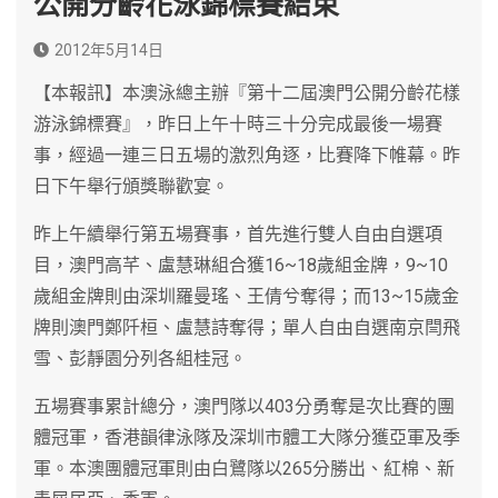
公開分齡花泳錦標賽結束
2012年5月14日
【本報訊】本澳泳總主辦『第十二屆澳門公開分齡花樣
游泳錦標賽』，昨日上午十時三十分完成最後一場賽
事，經過一連三日五場的激烈角逐，比賽降下帷幕。昨
日下午舉行頒獎聯歡宴。
昨上午續舉行第五場賽事，首先進行雙人自由自選項
目，澳門高芊、盧慧琳組合獲16~18歲組金牌，9~10
歲組金牌則由深圳羅曼瑤、王倩兮奪得；而13~15歲金
牌則澳門鄭阡桓、盧慧詩奪得；單人自由自選南京閆飛
雪、彭靜園分列各組桂冠。
五場賽事累計總分，澳門隊以403分勇奪是次比賽的團
體冠軍，香港韻律泳隊及深圳市體工大隊分獲亞軍及季
軍。本澳團體冠軍則由白鷺隊以265分勝出、紅棉、新