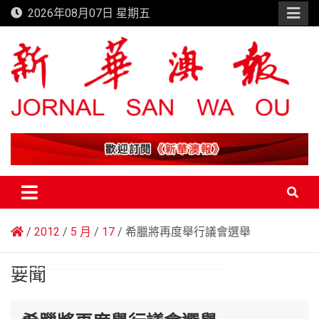
Skip
2026年08月07日 星期五
to
content
新華澳報
2012
5 月
17
希臘將再度舉行議會選舉
要聞