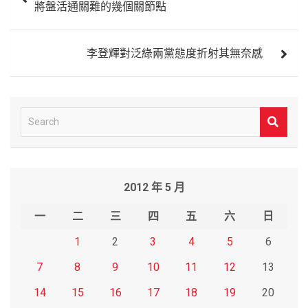
將盤活通關難的幾個關節點
導
覽
李登輝對泛綠兩黨態度折射其無奈感
S
e
a
r
2012 年 5 月
c
h
一
二
三
四
五
六
日
1
2
3
4
5
6
7
8
9
10
11
12
13
14
15
16
17
18
19
20