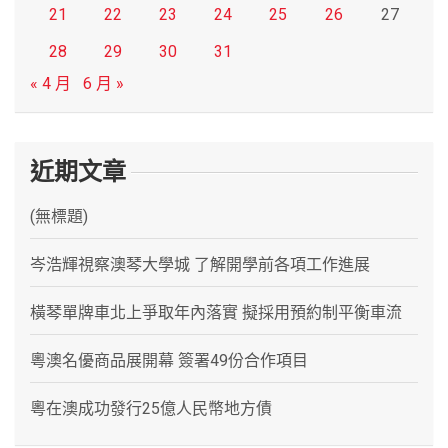
21
22
23
24
25
26
27
28
29
30
31
« 4 月
6 月 »
近期文章
(無標題)
岑浩輝視察澳琴大學城 了解開學前各項工作進展
橫琴單牌車北上爭取年內落實 擬採用預約制平衡車流
粵澳名優商品展開幕 簽署49份合作項目
粵在澳成功發行25億人民幣地方債