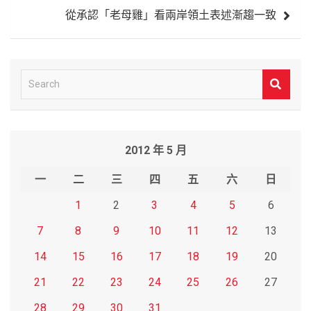
覽
從承認「老母雞」看兩岸領土表述漸趨一致
S
e
a
r
2012 年 5 月
c
h
一
二
三
四
五
六
日
1
2
3
4
5
6
7
8
9
10
11
12
13
14
15
16
17
18
19
20
21
22
23
24
25
26
27
28
29
30
31