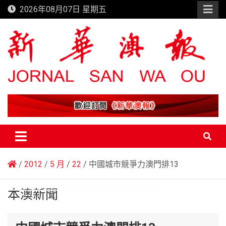
Skip
2026年08月07日 星期五
to
content
新華澳報
2012
5 月
22
中國城市競爭力澳門排13
本澳新聞